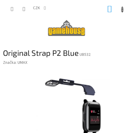
Přejít
NÁKUP
na
CZK
obsah
KOŠÍK
Original Strap P2 Blue
UB532
Značka:
UMAX