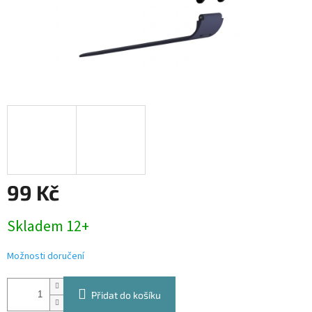
99 Kč
Měrná
Skladem 12+
cena:
Možnosti doručení
Přidat do košíku