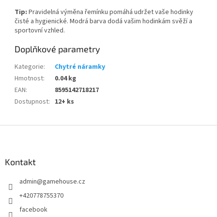
Tip:
Pravidelná výměna řemínku pomáhá udržet vaše hodinky
čisté a hygienické. Modrá barva dodá vašim hodinkám svěží a
sportovní vzhled.
Doplňkové parametry
Kategorie
:
Chytré náramky
Hmotnost
:
0.04 kg
EAN
:
8595142718217
Dostupnost
:
12+ ks
Z
á
p
a
Kontakt
t
admin
@
gamehouse.cz
í
+420778755370
facebook