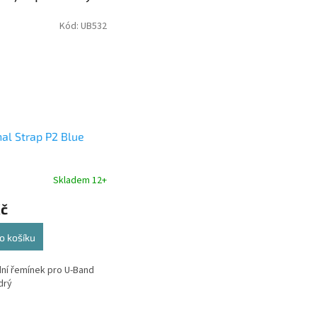
Kód:
UB532
nal Strap P2 Blue
Skladem 12+
Kč
o košíku
ní řemínek pro U-Band
drý