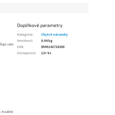
Doplňkové parametry
Kategorie
:
Chytré náramky
Hmotnost
:
0.04 kg
žňuje vám
EAN
:
8595142718200
Dostupnost
:
12+ ks
 Kvalitní