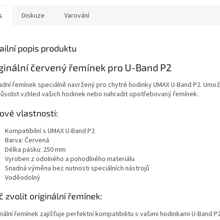
s
Diskuze
Varování
ailní popis produktu
ginální červený řemínek pro U-Band P2
adní řemínek speciálně navržený pro chytré hodinky UMAX U-Band P2. Umo
působit vzhled vašich hodinek nebo nahradit opotřebovaný řemínek.
čové vlastnosti:
Kompatibilní s UMAX U-Band P2
Barva: Červená
Délka pásku: 250 mm
Vyroben z odolného a pohodlného materiálu
Snadná výměna bez nutnosti speciálních nástrojů
Voděodolný
č zvolit originální řemínek:
nální řemínek zajišťuje perfektní kompatibilitu s vašimi hodinkami U-Band P2.