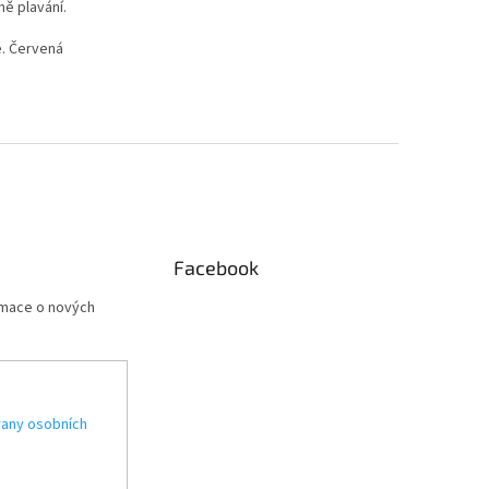
ně plavání.
é. Červená
Facebook
rmace o nových
any osobních