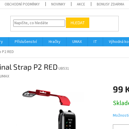
OBCHODNÍ PODMÍNKY
NOVINKY
AKCE
BONUSY ZDARMA
HLEDAT
ry
Příslušenství
Hračky
UMAX
IT
Výhodná k
p P2 RED
inal Strap P2 RED
UB531
UMAX
99 
Měrná
Sklad
cena:
Možnosti