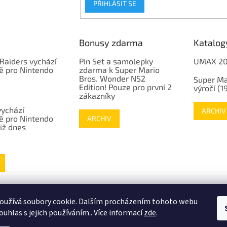
PŘIHLÁSIT SE
Bonusy zdarma
Katalog
Raiders vychází
Pin Set a samolepky
UMAX 2
ě pro Nintendo
zdarma k Super Mario
Bros. Wonder NS2
Super Ma
Edition! Pouze pro první 2
výročí (
zákazníky
vychází
ARCHIV
ě pro Nintendo
ARCHIV
již dnes
www.mojenintendo.cz
www.boffin.cz
www.autodrahy.cz
www.fleg.cz
oužívá soubory cookie. Dalším procházením tohoto webu
ouhlas s jejich používáním.. Více informací
zde
.