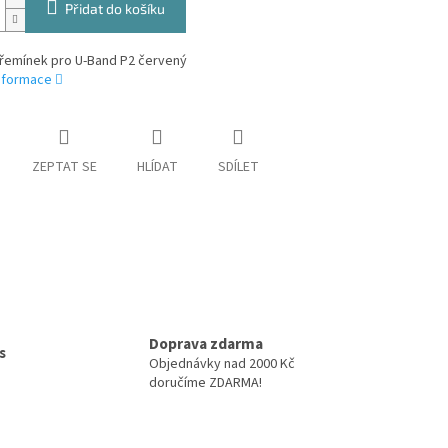
Přidat do košíku
 řemínek pro U-Band P2 červený
informace
ZEPTAT SE
HLÍDAT
SDÍLET
Doprava zdarma
s
Objednávky nad 2000 Kč
doručíme ZDARMA!