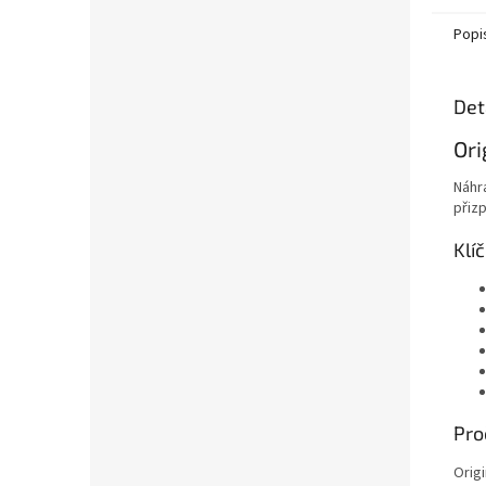
Popi
Det
Ori
Náhr
přiz
Klí
Pro
Origi