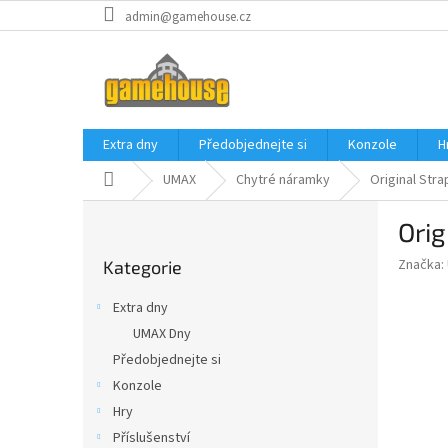
Přejít
admin@gamehouse.cz
na
obsah
Extra dny
Předobjednejte si
Konzole
H
Domů
UMAX
Chytré náramky
Original Stra
P
Orig
o
Přeskočit
s
Značka:
Kategorie
kategorie
t
r
Extra dny
a
UMAX Dny
n
Předobjednejte si
n
í
Konzole
p
Hry
a
Příslušenství