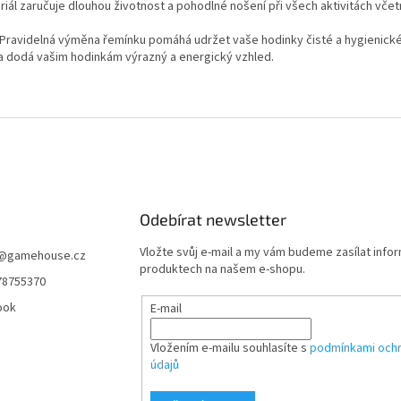
iál zaručuje dlouhou životnost a pohodlné nošení při všech aktivitách včet
Pravidelná výměna řemínku pomáhá udržet vaše hodinky čisté a hygienick
a dodá vašim hodinkám výrazný a energický vzhled.
Odebírat newsletter
Vložte svůj e-mail a my vám budeme zasílat info
@
gamehouse.cz
produktech na našem e-shopu.
78755370
ook
E-mail
Vložením e-mailu souhlasíte s
podmínkami ochr
údajů