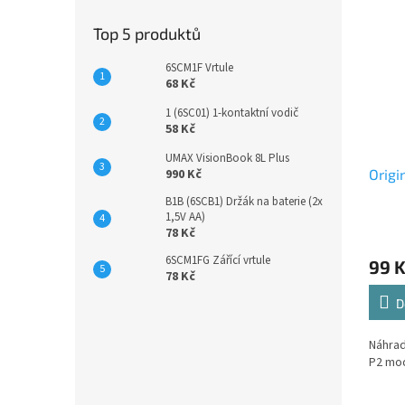
Top 5 produktů
6SCM1F Vrtule
68 Kč
1 (6SC01) 1-kontaktní vodič
58 Kč
UMAX VisionBook 8L Plus
Origi
990 Kč
B1B (6SCB1) Držák na baterie (2x
1,5V AA)
78 Kč
6SCM1FG Zářící vrtule
99 
78 Kč
D
Náhrad
P2 mo