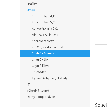
n
Hračky
e
UMAX
l
Notebooky 14,1"
Notebooky 15,6"
Konvertibilní a 2v1
Mini PC a All-in-One
Android tablety
IoT Chytrá domácnost
Chytré náramky
Chytré váhy
Chytré láhve
E-Scooter
Type-C Adaptéry, kabely
IT
Výhodná koupě
Dárky k objednávce
Souvi