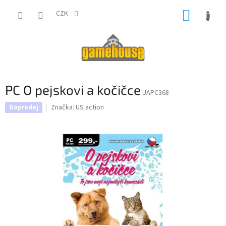
Přejít
NÁKUP
na
CZK
obsah
KOŠÍK
PC O pejskovi a kočičce
UAPC368
Značka:
US action
Doprodej