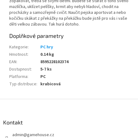
zopakovat, třeba se svými dětmi. Budete se starat o toho svého
mazlíčka, uklízet pelíšky, krmit aby nebyli hladoví, chodit na
procházky a samozřejmě cvičit. Naučit pejska aportovat a nebo
kočičku skákat z překážky na překážku bude jistě pro vás i vaše
děti velkou zábavou. Tak hurá dotoho.
Doplňkové parametry
Kategorie
:
PC hry
Hmotnost
:
0.14 kg
EAN
:
8595228102374
Dostupnost
:
5-7 ks
Platforma
:
PC
Typ distribuce
:
krabicová
Z
á
p
a
Kontakt
t
admin
@
gamehouse.cz
í