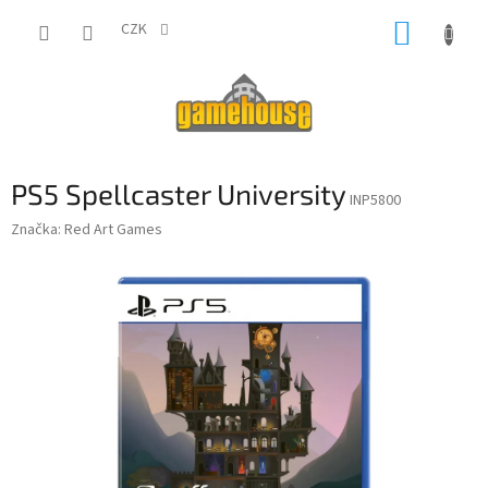
Přejít
NÁKUP
na
CZK
obsah
KOŠÍK
PS5 Spellcaster University
INP5800
Značka:
Red Art Games