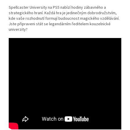
Spellcaster University na PS5 nabízí hodiny zábavného a
strategického hraní. Každá hra je jedinečným dobrodružstvím,
kde vaše rozhodnutí formují budoucnost magického vzdělávání.
Jste připraveni stát se legendárním ředitelem kouzelnické
univerzity?