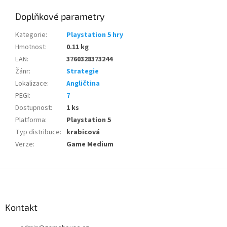
Doplňkové parametry
Kategorie
:
Playstation 5 hry
Hmotnost
:
0.11 kg
EAN
:
3760328373244
Žánr
:
Strategie
Lokalizace
:
Angličtina
PEGI
:
7
Dostupnost
:
1 ks
Platforma
:
Playstation 5
Typ distribuce
:
krabicová
Verze
:
Game Medium
Z
á
p
a
Kontakt
t