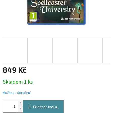
849 Kč
Měrná
Skladem 1 ks
cena:
Možnosti doručení
Přidat do košíku