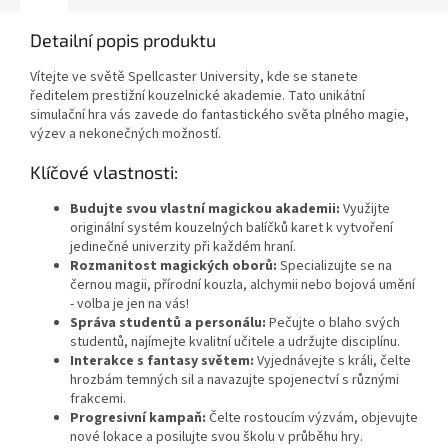
Detailní popis produktu
Vítejte ve světě Spellcaster University, kde se stanete
ředitelem prestižní kouzelnické akademie. Tato unikátní
simulační hra vás zavede do fantastického světa plného magie,
výzev a nekonečných možností.
Klíčové vlastnosti:
Budujte svou vlastní magickou akademii:
Využijte
originální systém kouzelných balíčků karet k vytvoření
jedinečné univerzity při každém hraní.
Rozmanitost magických oborů:
Specializujte se na
černou magii, přírodní kouzla, alchymii nebo bojová umění
- volba je jen na vás!
Správa studentů a personálu:
Pečujte o blaho svých
studentů, najímejte kvalitní učitele a udržujte disciplínu.
Interakce s fantasy světem:
Vyjednávejte s králi, čelte
hrozbám temných sil a navazujte spojenectví s různými
frakcemi.
Progresivní kampaň:
Čelte rostoucím výzvám, objevujte
nové lokace a posilujte svou školu v průběhu hry.