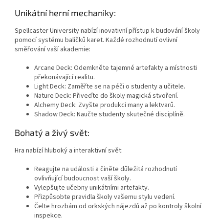
Unikátní herní mechaniky:
Spellcaster University nabízí inovativní přístup k budování školy
pomocí systému balíčků karet. Každé rozhodnutí ovlivní
směřování vaší akademie:
Arcane Deck: Odemkněte tajemné artefakty a místnosti
překonávající realitu.
Light Deck: Zaměřte se na péči o studenty a učitele.
Nature Deck: Přiveďte do školy magická stvoření.
Alchemy Deck: Zvyšte produkci many a lektvarů.
Shadow Deck: Naučte studenty skutečné disciplíně.
Bohatý a živý svět:
Hra nabízí hluboký a interaktivní svět:
Reagujte na události a činěte důležitá rozhodnutí
ovlivňující budoucnost vaší školy.
Vylepšujte učebny unikátními artefakty.
Přizpůsobte pravidla školy vašemu stylu vedení.
Čelte hrozbám od orkských nájezdů až po kontroly školní
inspekce.