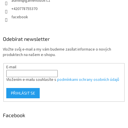
admin
@
gamehouse.cz
í
+420778755370
facebook
Odebírat newsletter
Vložte svůj e-mail a my vám budeme zasílat informace o nových
produktech na našem e-shopu.
E-mail
Vložením e-mailu souhlasíte s
podmínkami ochrany osobních údajů
PŘIHLÁSIT SE
Facebook