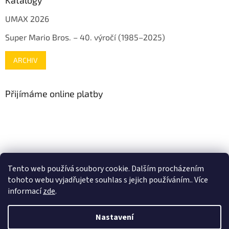
UMAX 2026
Super Mario Bros. – 40. výročí (1985–2025)
ARCHIV
Přijímáme online platby
www.mojenintendo.cz
www.boffin.cz
www.autodrahy.cz
Tento web používá soubory cookie. Dalším procházením
www.fleg.cz
tohoto webu vyjadřujete souhlas s jejich používáním.. Více
informací
zde
.
Nastavení
Vytvořil Shoptet