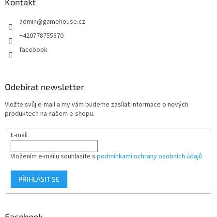
a
Kontakt
t
admin
@
gamehouse.cz
í
+420778755370
facebook
Odebírat newsletter
Vložte svůj e-mail a my vám budeme zasílat informace o nových
produktech na našem e-shopu.
E-mail
Vložením e-mailu souhlasíte s
podmínkami ochrany osobních údajů
PŘIHLÁSIT SE
Facebook