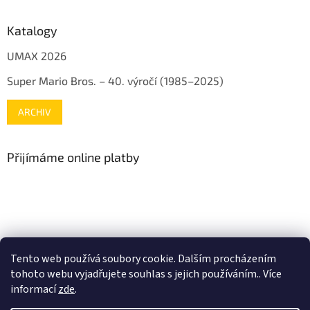
Katalogy
UMAX 2026
Super Mario Bros. – 40. výročí (1985–2025)
ARCHIV
Přijímáme online platby
www.mojenintendo.cz
www.boffin.cz
www.autodrahy.cz
Tento web používá soubory cookie. Dalším procházením
www.fleg.cz
tohoto webu vyjadřujete souhlas s jejich používáním.. Více
informací
zde
.