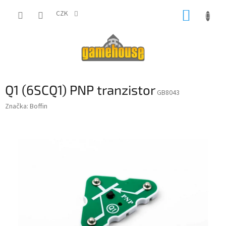
Přejít
NÁKUP
na
CZK
obsah
KOŠÍK
Q1 (6SCQ1) PNP tranzistor
GB8043
Značka:
Boffin