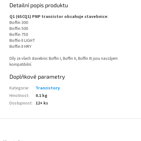
Detailní popis produktu
Q1 (6SCQ1) PNP tranzistor obsahuje stavebnice
:
Boffin 300
Boffin 500
Boffin 750
Boffin II LIGHT
Boffin II HRY
Díly ze všech stavebnic Boffin I, Boffin II, Boffin III jsou navzájem
kompatibilní.
Doplňkové parametry
Kategorie
:
Tranzistory
Hmotnost
:
0.1 kg
Dostupnost
:
12+ ks
Z
á
p