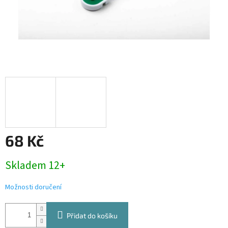
68 Kč
Měrná
Skladem 12+
cena:
Možnosti doručení
Přidat do košíku