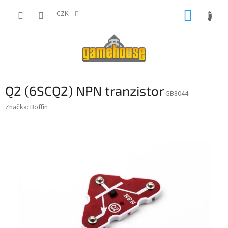
Přejít
NÁKUP
na
CZK
obsah
KOŠÍK
Q2 (6SCQ2) NPN tranzistor
GB8044
Značka:
Boffin