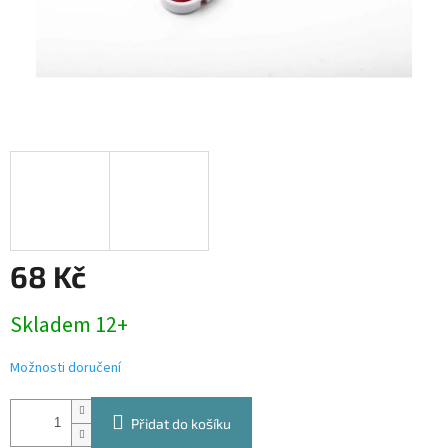
68 Kč
Měrná
Skladem 12+
cena:
Možnosti doručení
Přidat do košíku