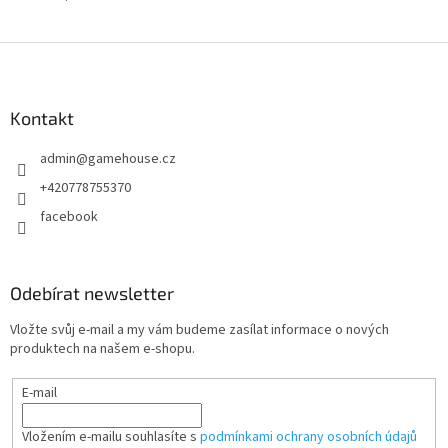
Z
á
p
a
Kontakt
t
admin
@
gamehouse.cz
í
+420778755370
facebook
Odebírat newsletter
Vložte svůj e-mail a my vám budeme zasílat informace o nových
produktech na našem e-shopu.
E-mail
Vložením e-mailu souhlasíte s
podmínkami ochrany osobních údajů