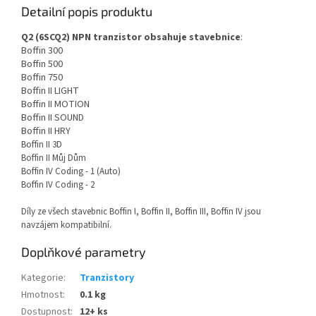
Detailní popis produktu
Q2 (6SCQ2) NPN tranzistor obsahuje stavebnice
:
Boffin 300
Boffin 500
Boffin 750
Boffin II LIGHT
Boffin II MOTION
Boffin II SOUND
Boffin II HRY
Boffin II 3D
Boffin II Můj Dům
Boffin IV Coding - 1 (Auto)
Boffin IV Coding - 2
Díly ze všech stavebnic Boffin I, Boffin II, Boffin III, Boffin IV jsou
navzájem kompatibilní.
Doplňkové parametry
Kategorie
:
Tranzistory
Hmotnost
:
0.1 kg
Dostupnost
:
12+ ks