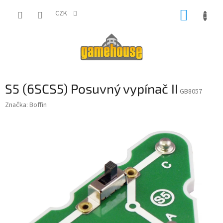
Přejít
NÁKUP
na
CZK
obsah
KOŠÍK
S5 (6SCS5) Posuvný vypínač II
GB8057
Značka:
Boffin