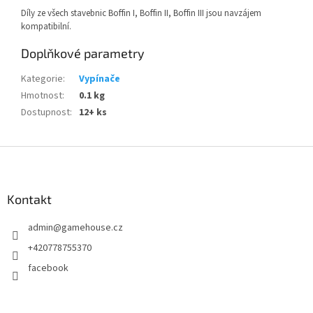
Díly ze všech stavebnic Boffin I, Boffin II, Boffin III jsou navzájem
kompatibilní.
Doplňkové parametry
Kategorie
:
Vypínače
Hmotnost
:
0.1 kg
Dostupnost
:
12+ ks
Z
á
p
a
Kontakt
t
admin
@
gamehouse.cz
í
+420778755370
facebook