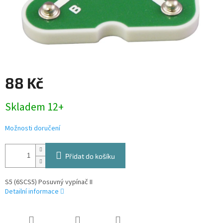
88 Kč
Měrná
Skladem 12+
cena:
Možnosti doručení
Přidat do košíku
S5 (6SCS5) Posuvný vypínač II
Detailní informace