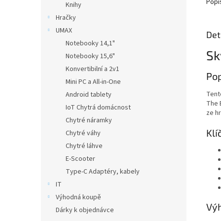
Popi
Knihy
Hračky
UMAX
Det
Notebooky 14,1"
Sk
Notebooky 15,6"
Konvertibilní a 2v1
Pop
Mini PC a All-in-One
Tent
Android tablety
The 
IoT Chytrá domácnost
ze hr
Chytré náramky
Klí
Chytré váhy
Chytré láhve
E-Scooter
Type-C Adaptéry, kabely
IT
Výhodná koupě
Výh
Dárky k objednávce