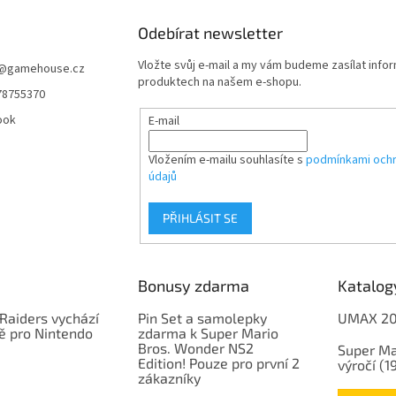
Odebírat newsletter
Vložte svůj e-mail a my vám budeme zasílat info
@
gamehouse.cz
produktech na našem e-shopu.
78755370
ook
E-mail
Vložením e-mailu souhlasíte s
podmínkami ochr
údajů
PŘIHLÁSIT SE
Bonusy zdarma
Katalog
Raiders vychází
Pin Set a samolepky
UMAX 2
ě pro Nintendo
zdarma k Super Mario
Bros. Wonder NS2
Super Ma
Edition! Pouze pro první 2
výročí (
zákazníky