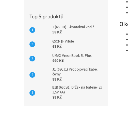
Top 5 produktů
O k
1 (6SC01) 1-kontaktní vodič
58 Kč
6SCM1F Vrtule
68 Kč
UMAX VisionBook 8L Plus
990 Kč
J1 (6SCJ1) Propojovací kabel
černý
88 Kč
B1B (6SCB1) Držák na baterie (2x
1,5V AA)
78 Kč
Z
á
p
a