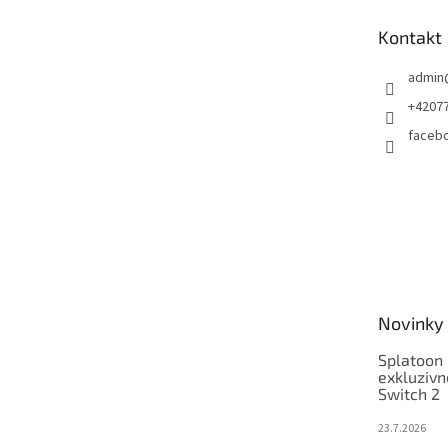
t
Kontakt
í
admin
+4207
faceb
Novinky
Splatoon 
exkluzivn
Switch 2
23.7.2026