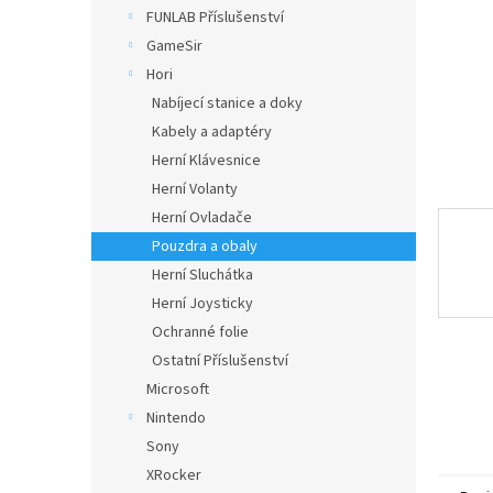
n
FUNLAB Příslušenství
e
GameSir
l
Hori
Nabíjecí stanice a doky
Kabely a adaptéry
Herní Klávesnice
Herní Volanty
Herní Ovladače
Pouzdra a obaly
Herní Sluchátka
Herní Joysticky
Ochranné folie
Ostatní Příslušenství
Microsoft
Nintendo
Sony
XRocker