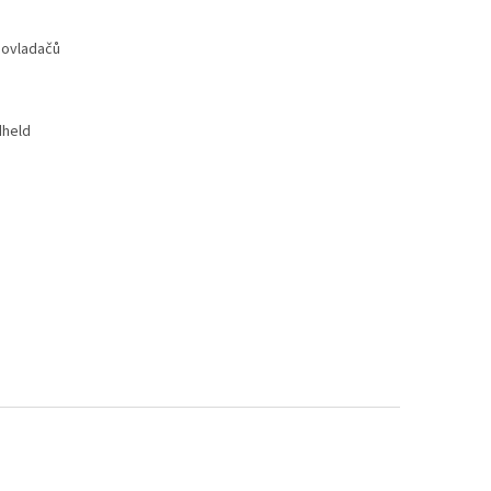
 ovladačů
dheld