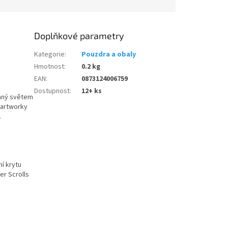
Doplňkové parametry
Kategorie
:
Pouzdra a obaly
Hmotnost
:
0.2 kg
EAN
:
0873124006759
Dostupnost
:
12+ ks
vaný světem
 artworky
.
í krytu
r Scrolls