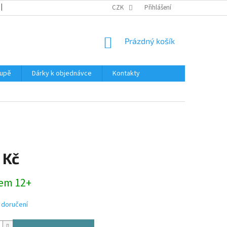
REKLAMACE
KATALOGY
CZK
PODMÍNKY OCHRANY OSOBNÍCH ÚDAJŮ
Přihlášení
NÁKUPNÍ
Prázdný košík
KOŠÍK
oupě
Dárky k objednávce
Kontakty
 Kč
em 12+
 doručení