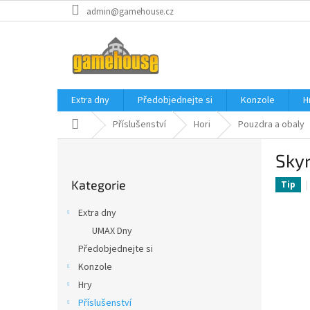
Přejít
admin@gamehouse.cz
na
obsah
Extra dny
Předobjednejte si
Konzole
H
Domů
Příslušenství
Hori
Pouzdra a obaly
P
Skyr
o
Přeskočit
s
Kategorie
kategorie
Tip
t
r
Extra dny
a
UMAX Dny
n
Předobjednejte si
n
í
Konzole
p
Hry
a
Příslušenství