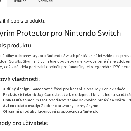
s
Diskuze
Varování
ailní popis produktu
yrim Protector pro Nintendo Switch
is produktu
o 3-dílný ochranný kryt pro Nintendo Switch přináší unikátní vzhled inspiro
Elder Scrolls: Skyrim. Kryt imituje opotřebované kovové brnění a je zdoben
y, což z něj dělá perfektní doplněk pro fanoušky této legendární RPG série
čové vlastnosti:
3-dílný design:
Samostatné části pro konzoli a oba Joy-Con ovladače
Praktické řešení:
Joy-Con ovladače lze odejmout bez nutnosti sundáván
Unikátní vzhled:
Imitace opotřebovaného kovového brnění ze světa Elde
Autentické detaily:
Zdobeno artworky ze hry Skyrim
Oficiální produkt:
Licencováno společností Nintendo
ody pro uživatele: