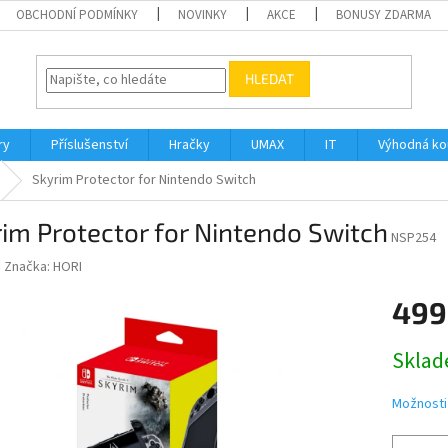
OBCHODNÍ PODMÍNKY
NOVINKY
AKCE
BONUSY ZDARMA
HLEDAT
ry
Příslušenství
Hračky
UMAX
IT
Výhodná k
Skyrim Protector for Nintendo Switch
im Protector for Nintendo Switch
NSP254
Značka:
HORI
499
Měrná
Sklad
cena:
Možnosti