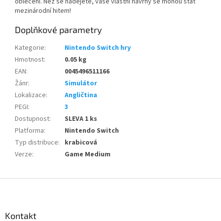
oblečení. Než se nadějete, vaše vlastní návrhy se mohou stát
mezinárodní hitem!
Doplňkové parametry
Kategorie
:
Nintendo Switch hry
Hmotnost
:
0.05 kg
EAN
:
0045496511166
Žánr
:
Simulátor
Lokalizace
:
Angličtina
PEGI
:
3
Dostupnost
:
SLEVA 1 ks
Platforma
:
Nintendo Switch
Typ distribuce
:
krabicová
Verze
:
Game Medium
Z
á
p
a
Kontakt