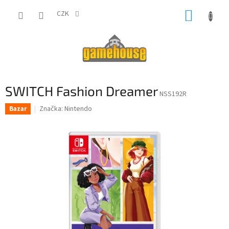
Přejít
NÁKUP
na
CZK
obsah
KOŠÍK
SWITCH Fashion Dreamer
NSS192R
Značka:
Nintendo
Bazar