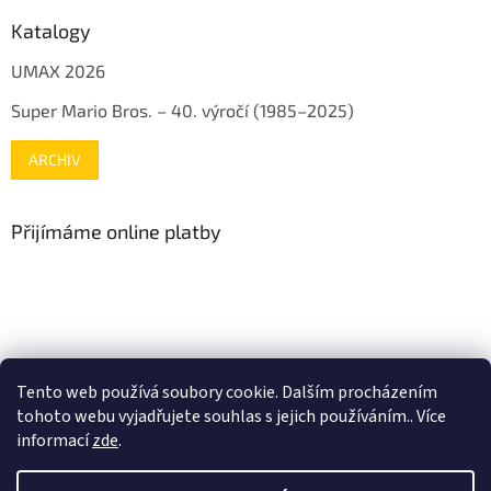
Katalogy
UMAX 2026
Super Mario Bros. – 40. výročí (1985–2025)
ARCHIV
Přijímáme online platby
www.mojenintendo.cz
www.boffin.cz
www.autodrahy.cz
Tento web používá soubory cookie. Dalším procházením
www.fleg.cz
tohoto webu vyjadřujete souhlas s jejich používáním.. Více
informací
zde
.