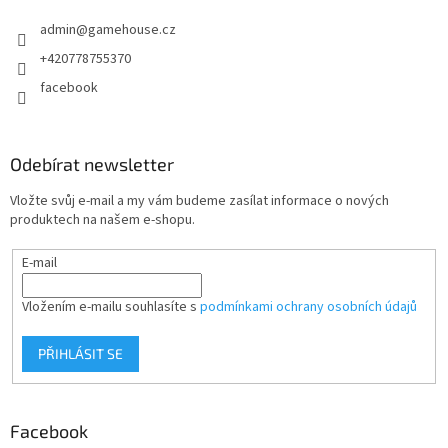
t
admin
@
gamehouse.cz
í
+420778755370
facebook
Odebírat newsletter
Vložte svůj e-mail a my vám budeme zasílat informace o nových
produktech na našem e-shopu.
E-mail
Vložením e-mailu souhlasíte s
podmínkami ochrany osobních údajů
PŘIHLÁSIT SE
Facebook