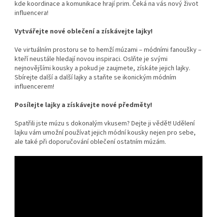
kde koordinace a komunikace hrají prim. Čeká na vás nový život
influencera!
Vytvářejte nové oblečení a získávejte lajky!
Ve virtuálním prostoru se to hemží múzami – módními fanoušky –
kteří neustále hledají novou inspiraci. Oslňte je svými
nejnovějšími kousky a pokud je zaujmete, získáte jejich lajky.
Sbírejte další a další lajky a staňte se ikonickým módním
influencerem!
Posílejte lajky a získávejte nové předměty!
Spatřili jste múzu s dokonalým vkusem? Dejte ji vědět! Udělení
lajku vám umožní používat jejich módní kousky nejen pro sebe,
ale také při doporučování oblečení ostatním múzám.