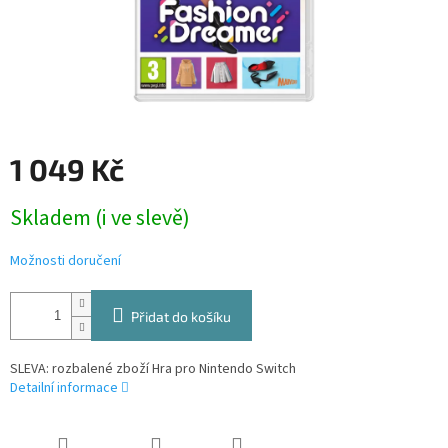
1 049 Kč
Měrná
Skladem (i ve slevě)
cena:
Možnosti doručení
Přidat do košíku
SLEVA: rozbalené zboží Hra pro Nintendo Switch
Detailní informace