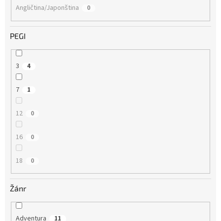
Angličtina/Japonština
0
PEGI
3
4
7
1
12
0
16
0
18
0
Žánr
Adventura
11