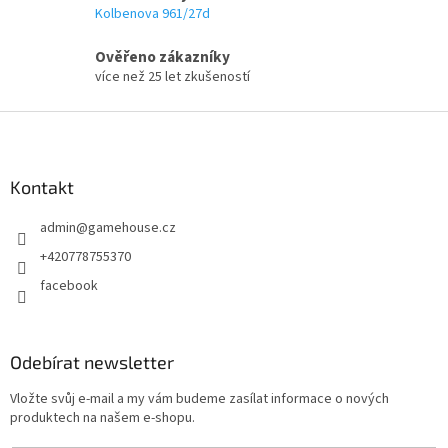
Kolbenova 961/27d
Ověřeno zákazníky
více než 25 let zkušeností
Z
á
p
a
Kontakt
t
admin
@
gamehouse.cz
í
+420778755370
facebook
Odebírat newsletter
Vložte svůj e-mail a my vám budeme zasílat informace o nových
produktech na našem e-shopu.