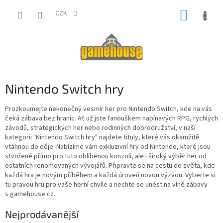
Přejít
NÁKUP
na
CZK
obsah
KOŠÍK
Nintendo Switch hry
Prozkoumejte nekonečný vesmír her pro Nintendo Switch, kde na vás
čeká zábava bez hranic. Ať už jste fanouškem napínavých RPG, rychlých
závodů, strategických her nebo rodinných dobrodružství, v naší
kategorii "Nintendo Switch hry" najdete tituly, které vás okamžitě
vtáhnou do děje. Nabízíme vám exkluzivní hry od Nintendo, které jsou
stvořené přímo pro tuto oblíbenou konzoli, ale i široký výběr her od
ostatních renomovaných vývojářů. Připravte se na cestu do světa, kde
každá hra je novým příběhem a každá úroveň novou výzvou. Vyberte si
tu pravou hru pro vaše herní chvíle a nechte se unést na vlně zábavy
s gamehouse.cz.
Nejprodávanější