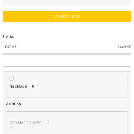
n
í
p
ZAVŘÍT FILTR
r
o
d
Cena
u
1049
Kč
1449
Kč
k
t
ů
Na skladě
6
Značky
GCD MACIEJ JOPS
0