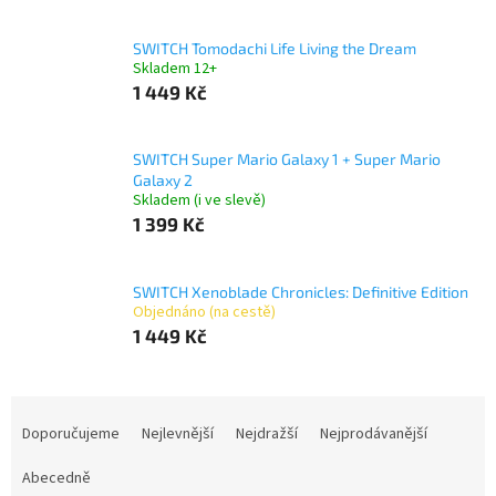
SWITCH Tomodachi Life Living the Dream
Skladem 12+
1 449 Kč
SWITCH Super Mario Galaxy 1 + Super Mario
Galaxy 2
Skladem (i ve slevě)
1 399 Kč
SWITCH Xenoblade Chronicles: Definitive Edition
Objednáno (na cestě)
1 449 Kč
Ř
a
Doporučujeme
Nejlevnější
Nejdražší
Nejprodávanější
z
e
Abecedně