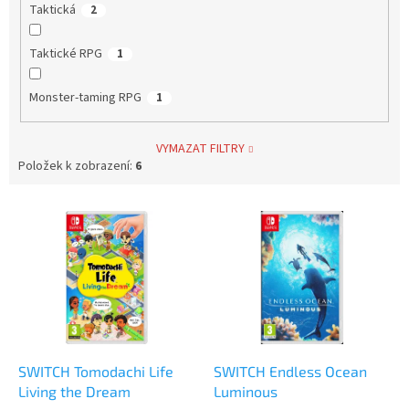
Taktická
2
Taktické RPG
1
Monster-taming RPG
1
VYMAZAT FILTRY
Položek k zobrazení:
6
V
ý
p
i
s
p
r
o
d
SWITCH Tomodachi Life
SWITCH Endless Ocean
u
Living the Dream
Luminous