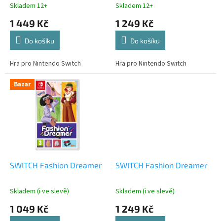
k
Skladem 12+
Skladem 12+
t
1 449 Kč
1 249 Kč
ů
Do košíku
Do košíku
Hra pro Nintendo Switch
Hra pro Nintendo Switch
Bazar
SWITCH Fashion Dreamer
SWITCH Fashion Dreamer
Skladem (i ve slevě)
Skladem (i ve slevě)
1 049 Kč
1 249 Kč