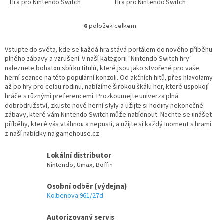
Hra pro Nintendo Switch
Hra pro Nintendo Switch
6
položek celkem
O
v
l
Vstupte do světa, kde se každá hra stává portálem do nového příběhu
á
plného zábavy a vzrušení. V naší kategorii "Nintendo Switch hry"
d
naleznete bohatou sbírku titulů, které jsou jako stvořené pro vaše
a
herní seance na této populární konzoli. Od akčních hitů, přes hlavolamy
c
až po hry pro celou rodinu, nabízíme širokou škálu her, které uspokojí
í
hráče s různými preferencemi. Prozkoumejte univerza plná
p
dobrodružství, zkuste nové herní styly a užijte si hodiny nekonečné
r
zábavy, které vám Nintendo Switch může nabídnout. Nechte se unášet
v
příběhy, které vás vtáhnou a nepustí, a užijte si každý moment s hrami
k
z naší nabídky na gamehouse.cz.
y
v
Lokální distributor
ý
Nintendo, Umax, Boffin
p
i
Osobní odběr (výdejna)
s
Kolbenova 961/27d
u
Autorizovaný servis