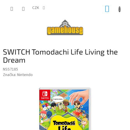
Přejít
NÁKUP
na
CZK
obsah
KOŠÍK
SWITCH Tomodachi Life Living the
Dream
NSS7185
Značka:
Nintendo