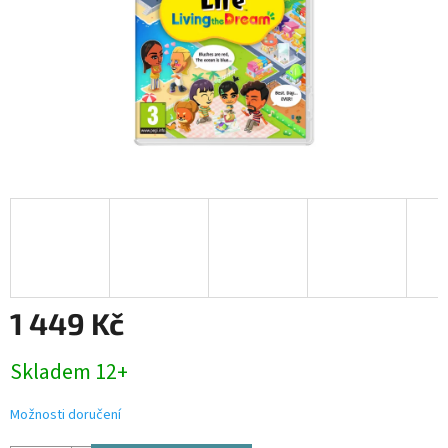
1 449 Kč
Měrná
Skladem 12+
cena:
Možnosti doručení