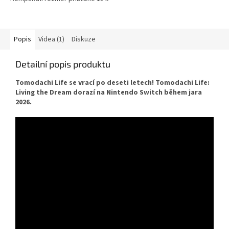
9 cm. Roztomilý doplněk pro
každého fanouška Mii postav.
Popis
Videa (1)
Diskuze
Detailní popis produktu
Tomodachi Life se vrací po deseti letech! Tomodachi Life:
Living the Dream dorazí na Nintendo Switch během jara
2026.