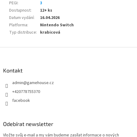
PEGI
:
3
Dostupnost
:
12+ ks
Datum vydání
:
16.04.2026
Platforma
:
Nintendo Switch
Typ distribuce
:
krabicová
Z
á
p
a
Kontakt
t
admin
@
gamehouse.cz
í
+420778755370
facebook
Odebírat newsletter
Vložte svůj e-mail a my vám budeme zasílat informace o nových