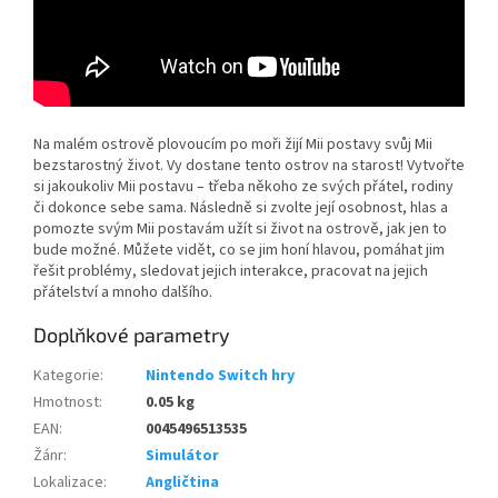
Na malém ostrově plovoucím po moři žijí Mii postavy svůj Mii
bezstarostný život. Vy dostane tento ostrov na starost! Vytvořte
si jakoukoliv Mii postavu – třeba někoho ze svých přátel, rodiny
či dokonce sebe sama. Následně si zvolte její osobnost, hlas a
pomozte svým Mii postavám užít si život na ostrově, jak jen to
bude možné. Můžete vidět, co se jim honí hlavou, pomáhat jim
řešit problémy, sledovat jejich interakce, pracovat na jejich
přátelství a mnoho dalšího.
Doplňkové parametry
Kategorie
:
Nintendo Switch hry
Hmotnost
:
0.05 kg
EAN
:
0045496513535
Žánr
:
Simulátor
Lokalizace
:
Angličtina