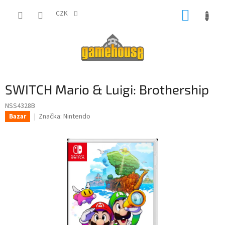
Přejít
NÁKUP
na
CZK
obsah
KOŠÍK
SWITCH Mario & Luigi: Brothership
NSS4328B
Značka:
Nintendo
Bazar