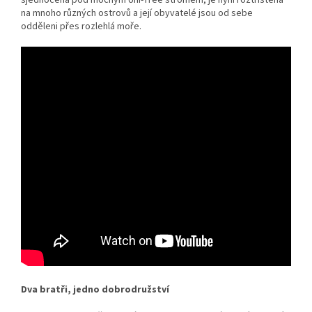
na mnoho různých ostrovů a její obyvatelé jsou od sebe
odděleni přes rozlehlá moře.
Dva bratři, jedno dobrodružství