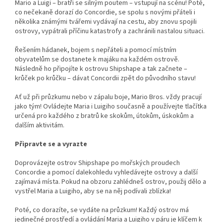
Mario a Luigi – bratři se silným poutem – vstupují na scénu! Poté,
co nečekaně dorazí do Concordie, se spolu s novými přáteli i
několika známými tvářemi vydávají na cestu, aby znovu spojili
ostrovy, vypátrali příčinu katastrofy a zachránili nastalou situaci.
Řešením hádanek, bojem s nepřáteli a pomocí místním
obyvatelům se dostanete k majáku na každém ostrově.
Následně ho připojíte k ostrovu Shipshape a tak začnete –
krůček po krůčku – dávat Concordii zpět do původního stavu!
Ať už při průzkumu nebo v zápalu boje, Mario Bros. vždy pracují
jako tým! Ovládejte Maria i Luigiho současně a používejte tlačítka
určená pro každého z bratrů ke skokům, útokům, úskokům a
dalším aktivitám.
Připravte se a vyrazte
Doprovázejte ostrov Shipshape po mořských proudech
Concordie a pomocí dalekohledu vyhledávejte ostrovy a další
zajímavá místa. Pokud na obzoru zahlédneš ostrov, použij dělo a
vystřel Maria a Luigiho, aby se na něj podívali zblízka!
Poté, co dorazíte, se vydáte na průzkum! Každý ostrov má
jedinečné prostředí a ovládání Maria a Luigiho v páru je klíčem k