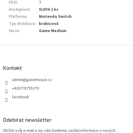
PEGI
:
7
Dostupnost
:
SLEVA 1 ks
Platforma
:
Nintendo Switch
Typ distribuce
:
krabicová
Verze
:
Game Medium
Z
á
p
a
Kontakt
t
admin
@
gamehouse.cz
í
+420778755370
facebook
Odebírat newsletter
Vložte svůj e-mail a my vám budeme zasílat informace o nových