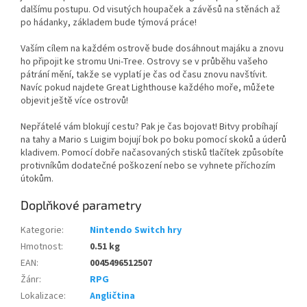
dalšímu postupu. Od visutých houpaček a závěsů na stěnách až
po hádanky, základem bude týmová práce!
Vaším cílem na každém ostrově bude dosáhnout majáku a znovu
ho připojit ke stromu Uni-Tree. Ostrovy se v průběhu vašeho
pátrání mění, takže se vyplatí je čas od času znovu navštívit.
Navíc pokud najdete Great Lighthouse každého moře, můžete
objevit ještě více ostrovů!
Nepřátelé vám blokují cestu? Pak je čas bojovat! Bitvy probíhají
na tahy a Mario s Luigim bojují bok po boku pomocí skoků a úderů
kladivem. Pomocí dobře načasovaných stisků tlačítek způsobíte
protivníkům dodatečné poškození nebo se vyhnete příchozím
útokům.
Doplňkové parametry
Kategorie
:
Nintendo Switch hry
Hmotnost
:
0.51 kg
EAN
:
0045496512507
Žánr
:
RPG
Lokalizace
:
Angličtina