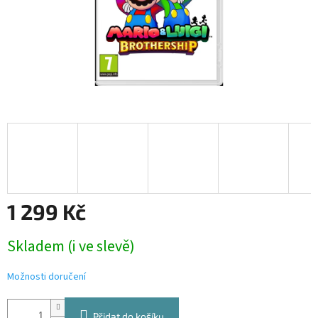
1 299 Kč
Měrná
Skladem (i ve slevě)
cena:
Možnosti doručení
Přidat do košíku