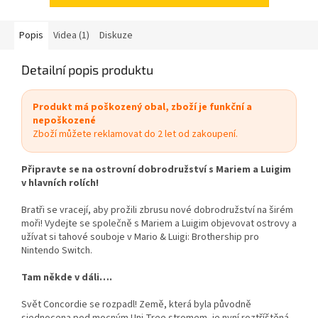
Popis
Videa (1)
Diskuze
Detailní popis produktu
Produkt má poškozený obal, zboží je funkční a
nepoškozené
Zboží můžete reklamovat do 2 let od zakoupení.
Připravte se na ostrovní dobrodružství s Mariem a Luigim
v hlavních rolích!
Bratři se vracejí, aby prožili zbrusu nové dobrodružství na širém
moři! Vydejte se společně s Mariem a Luigim objevovat ostrovy a
užívat si tahové souboje v Mario & Luigi: Brothership pro
Nintendo Switch.
Tam někde v dáli….
Svět Concordie se rozpadl! Země, která byla původně
sjednocena pod mocným Uni-Tree stromem, je nyní roztříštěná