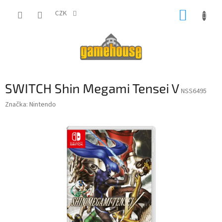
Přejít
NÁKUP
na
CZK
obsah
KOŠÍK
SWITCH Shin Megami Tensei V
NSS6495
Značka:
Nintendo