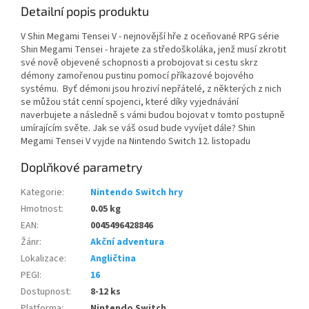
Detailní popis produktu
V Shin Megami Tensei V - nejnovější hře z oceňované RPG série
Shin Megami Tensei - hrajete za středoškoláka, jenž musí zkrotit
své nově objevené schopnosti a probojovat si cestu skrz
démony zamořenou pustinu pomocí příkazové bojového
systému. Byť démoni jsou hroziví nepřátelé, z některých z nich
se můžou stát cenní spojenci, které díky vyjednávání
naverbujete a následně s vámi budou bojovat v tomto postupně
umírajícím světe. Jak se váš osud bude vyvíjet dále? Shin
Megami Tensei V vyjde na Nintendo Switch 12. listopadu
Doplňkové parametry
Kategorie
:
Nintendo Switch hry
Hmotnost
:
0.05 kg
EAN
:
0045496428846
Žánr
:
Akční adventura
Lokalizace
:
Angličtina
PEGI
:
16
Dostupnost
:
8-12 ks
Platforma
:
Nintendo Switch