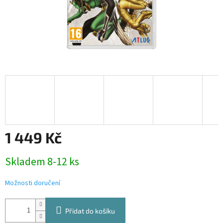
1 449 Kč
Měrná
Skladem 8-12 ks
cena:
Možnosti doručení
Přidat do košíku