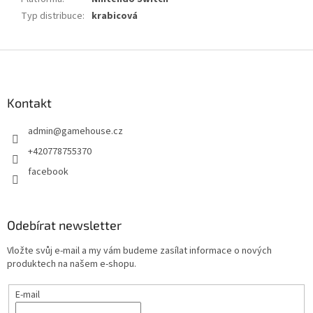
Typ distribuce
:
krabicová
Z
á
p
a
Kontakt
t
admin
@
gamehouse.cz
í
+420778755370
facebook
Odebírat newsletter
Vložte svůj e-mail a my vám budeme zasílat informace o nových
produktech na našem e-shopu.
E-mail