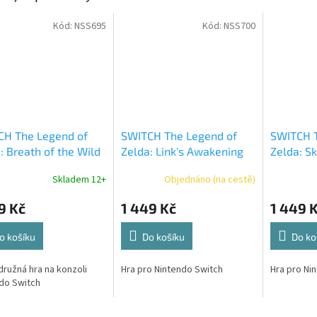
Kód:
NSS695
Kód:
NSS700
CH The Legend of
SWITCH The Legend of
SWITCH T
: Breath of the Wild
Zelda: Link's Awakening
Zelda: S
Skladem 12+
Objednáno (na cestě)
9 Kč
1 449 Kč
1 449 
o košíku
Do košíku
Do ko
ružná hra na konzoli
Hra pro Nintendo Switch
Hra pro Ni
do Switch