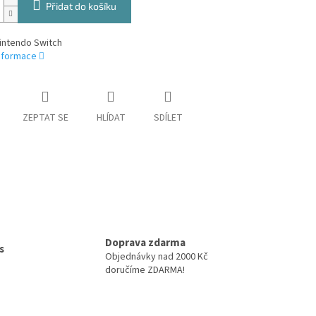
Přidat do košíku
intendo Switch
informace
ZEPTAT SE
HLÍDAT
SDÍLET
Doprava zdarma
s
Objednávky nad 2000 Kč
doručíme ZDARMA!