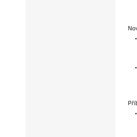
No
Pří