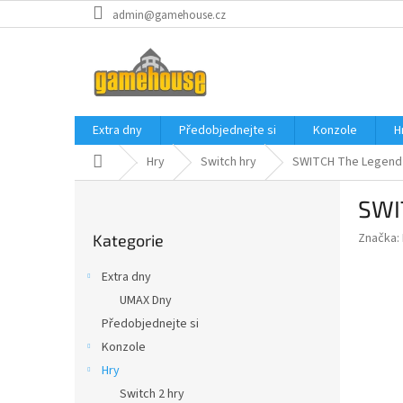
Přejít
admin@gamehouse.cz
na
obsah
Extra dny
Předobjednejte si
Konzole
H
Domů
Hry
Switch hry
SWITCH The Legend 
P
SWIT
o
Přeskočit
s
Značka:
Kategorie
kategorie
t
r
Extra dny
a
UMAX Dny
n
Předobjednejte si
n
í
Konzole
p
Hry
a
Switch 2 hry