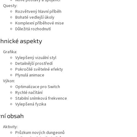
Nové postavy a spojenci
Questy:
Rozvětvený hlavní příběh
Bohaté vedlejší úkoly
Komplexní příběhové mise
Důležitá rozhodnutí
hnické aspekty
Grafika:
Vylepšený vizuální styl
Detailnější prostředí
Pokročilé světelné efekty
Plynulá animace
Výkon:
Optimalizace pro Switch
Rychlé načítání
Stabilní snímková frekvence
Vylepšená fyzika
ní obsah
Aktivity:
Průzkum nových dungeonů