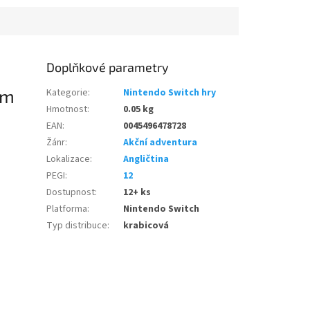
Doplňkové parametry
om
Kategorie
:
Nintendo Switch hry
Hmotnost
:
0.05 kg
EAN
:
0045496478728
Žánr
:
Akční adventura
Lokalizace
:
Angličtina
PEGI
:
12
Dostupnost
:
12+ ks
Platforma
:
Nintendo Switch
Typ distribuce
:
krabicová