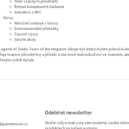
Sběr vzácných předmětů
Řešení komplexních hádanek
Interakce s NPC
Výzvy:
Náročné souboje s bossy
Environmentální překážky
Časové výzvy
Skryté úkoly
Legend of Zelda: Tears of the Kingdom slibuje být ambiciózním pokračován
iřuje hranice původní hry a přináší zcela nové dobrodružství ve známém, a
ířeném světě Hyrule.
Odebírat newsletter
Vložte svůj e-mail a my vám budeme zasílat info
@
gamehouse.cz
produktech na našem e-shopu.