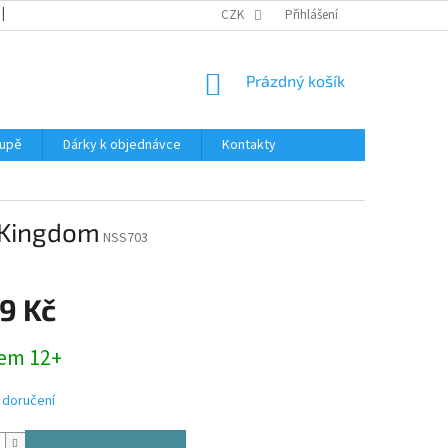
REKLAMACE
KATALOGY
CZK
PODMÍNKY OCHRANY OSOBNÍCH ÚDAJŮ
Přihlášení
NÁKUPNÍ
Prázdný košík
KOŠÍK
oupě
Dárky k objednávce
Kontakty
e Kingdom
NSS703
9 Kč
em 12+
 doručení