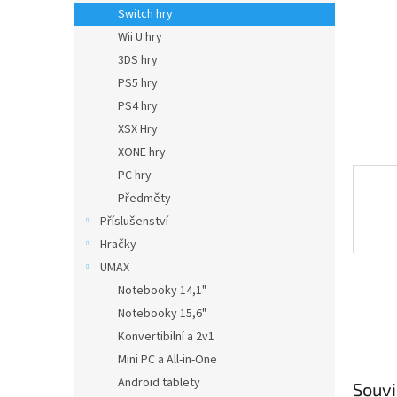
n
Switch hry
e
Wii U hry
l
3DS hry
PS5 hry
PS4 hry
XSX Hry
XONE hry
PC hry
Předměty
Příslušenství
Hračky
UMAX
Notebooky 14,1"
Notebooky 15,6"
Konvertibilní a 2v1
Mini PC a All-in-One
Android tablety
Souvi