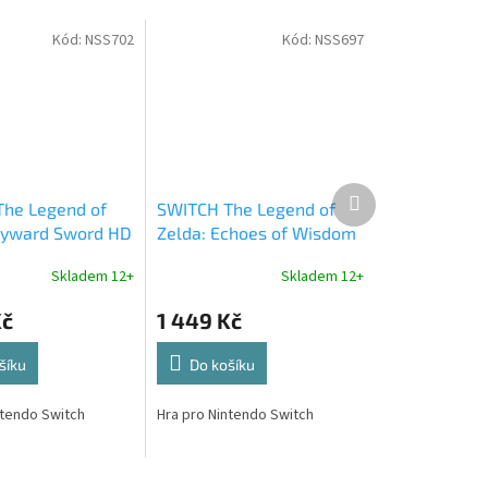
Kód:
NSS702
Kód:
NSS697
Další
he Legend of
SWITCH The Legend of
produkt
kyward Sword HD
Zelda: Echoes of Wisdom
Skladem 12+
Skladem 12+
Kč
1 449 Kč
šíku
Do košíku
ntendo Switch
Hra pro Nintendo Switch