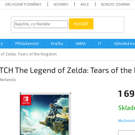
OBCHODNÍ PODMÍNKY
NOVINKY
AKCE
BONUSY ZDARMA
HLEDAT
ry
Příslušenství
Hračky
UMAX
IT
Výhodná k
of Zelda: Tears of the Kingdom
CH The Legend of Zelda: Tears of th
Nintendo
1 69
Měrná
Sklad
cena:
Možnosti