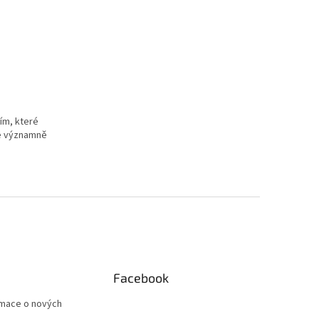
ím, které
le významně
Facebook
rmace o nových