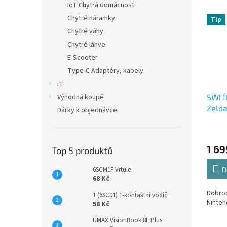
IoT Chytrá domácnost
Chytré náramky
Tip
Chytré váhy
Chytré láhve
E-Scooter
Type-C Adaptéry, kabely
IT
SWIT
Výhodná koupě
Zelda
Dárky k objednávce
1 69
Top 5 produktů
D
6SCM1F Vrtule
68 Kč
Dobrod
1 (6SC01) 1-kontaktní vodič
Ninten
58 Kč
UMAX VisionBook 8L Plus