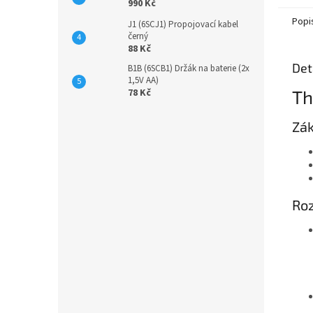
990 Kč
Popi
J1 (6SCJ1) Propojovací kabel
černý
88 Kč
Det
B1B (6SCB1) Držák na baterie (2x
1,5V AA)
Th
78 Kč
Zák
Roz