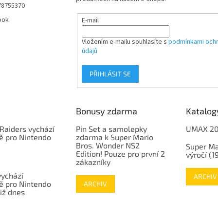
78755370
ook
E-mail
Vložením e-mailu souhlasíte s
podmínkami ochr
údajů
PŘIHLÁSIT SE
Bonusy zdarma
Katalog
Raiders vychází
Pin Set a samolepky
UMAX 2
ě pro Nintendo
zdarma k Super Mario
Bros. Wonder NS2
Super Ma
Edition! Pouze pro první 2
výročí (
zákazníky
vychází
ARCHIV
ě pro Nintendo
ARCHIV
již dnes