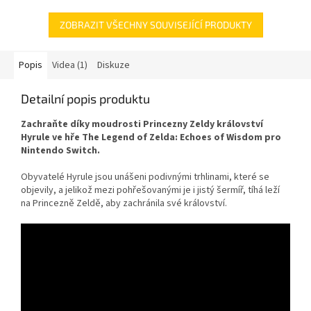
ZOBRAZIT VŠECHNY SOUVISEJÍCÍ PRODUKTY
Popis
Videa (1)
Diskuze
Detailní popis produktu
Zachraňte díky moudrosti Princezny Zeldy království
Hyrule ve hře The Legend of Zelda: Echoes of Wisdom pro
Nintendo Switch.
Obyvatelé Hyrule jsou unášeni podivnými trhlinami, které se
objevily, a jelikož mezi pohřešovanými je i jistý šermíř, tíhá leží
na Princezně Zeldě, aby zachránila své království.