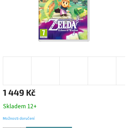
1 449 Kč
Měrná
Skladem 12+
cena:
Možnosti doručení