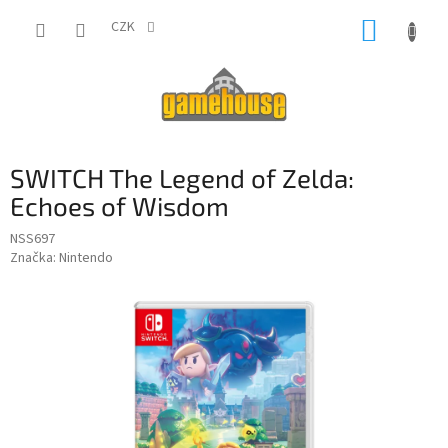
Přejít
NÁKUP
na
CZK
obsah
KOŠÍK
SWITCH The Legend of Zelda:
Echoes of Wisdom
NSS697
Značka:
Nintendo