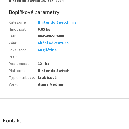
Nintendo Switch 26. září 2024.
Doplňkové parametry
Kategorie
:
Nintendo Switch hry
Hmotnost
:
0.05 kg
EAN
:
0045496512408
Žánr
:
Akční adventura
Lokalizace
:
Angličtina
PEGI
:
7
Dostupnost
:
12+ ks
Platforma
:
Nintendo Switch
Typ distribuce
:
krabicová
Verze
:
Game Medium
Z
á
p
a
Kontakt
t