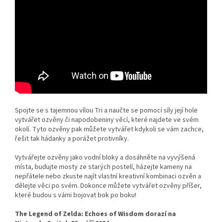
Spojte se s tajemnou vílou Tri a naučte se pomocí síly její hole
vytvářet ozvěny či napodobeniny věcí, které najdete ve svém
okolí. Tyto ozvěny pak můžete vytvářet kdykoli se vám zachce,
řešit tak hádanky a porážet protivníky.
Vytvářejte ozvěny jako vodní bloky a dosáhněte na vyvýšená
místa, budujte mosty ze starých postelí, házejte kameny na
nepřátele nebo zkuste najít vlastní kreativní kombinaci ozvěn a
dělejte věci po svém. Dokonce můžete vytvářet ozvěny příšer,
které budou s vámi bojovat bok po boku!
The Legend of Zelda: Echoes of Wisdom dorazí na