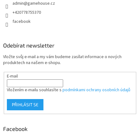
admin
@
gamehouse.cz
í
+420778755370
facebook
Odebírat newsletter
Vložte svůj e-mail a my vám budeme zasílat informace o nových
produktech na našem e-shopu.
E-mail
Vložením e-mailu souhlasíte s
podmínkami ochrany osobních údajů
PŘIHLÁSIT SE
Facebook