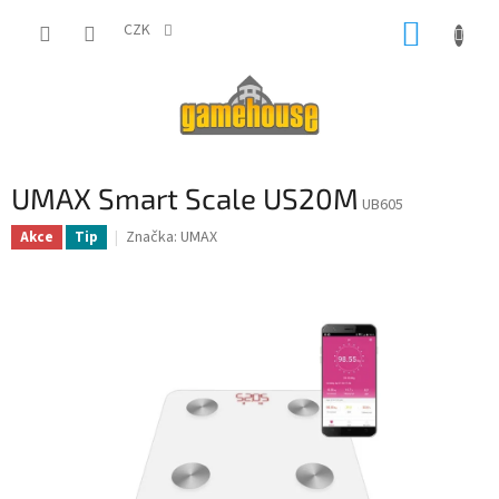
Přejít
NÁKUP
na
CZK
obsah
KOŠÍK
UMAX Smart Scale US20M
UB605
Značka:
UMAX
Akce
Tip