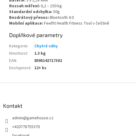
Baterie:
3 x 1,5V AAA
Rozsah měření:
0,2 – 150 kg
Standardní odchylka:
50g
Bezdrátový přenos:
Bluetooth 4.0
Mobilní aplikace:
Feelfit Health Fitness Tool v češtině
Doplňkové parametry
Kategorie
:
Chytré váhy
Hmotnost
:
1.3 kg
EAN
:
8595142717302
Dostupnost
:
12+ ks
Z
á
p
a
Kontakt
t
admin
@
gamehouse.cz
í
+420778755370
facebook