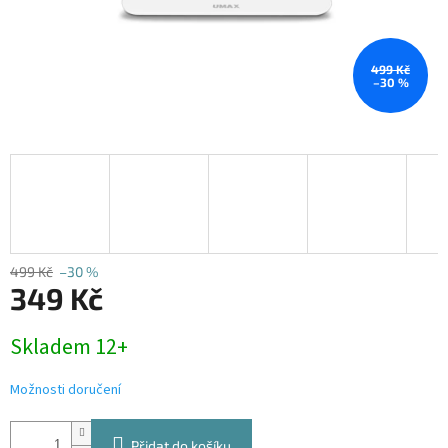
499 Kč
–30 %
499 Kč
–30 %
349 Kč
Měrná
Skladem 12+
cena:
Možnosti doručení
Přidat do košíku