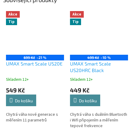
Akce
Akce
Tip
Tip
699 Kč
–21 %
499 Kč
–10 %
UMAX Smart Scale US20E
UMAX Smart Scale
US20HRC Black
Skladem 12+
Skladem 12+
549 Kč
449 Kč
Do košíku
Do košíku
Chytrá váha nové generace s
Chytrá váha s duálním Bluetooth
měřením 11 parametrů
i Wifi připojením a měřením
tepové frekvence