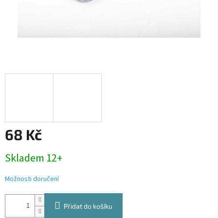
68 Kč
Měrná
Skladem 12+
cena:
Možnosti doručení
Přidat do košíku