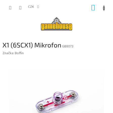
Přejít
NÁKUP
na
CZK
obsah
KOŠÍK
X1 (6SCX1) Mikrofon
GB8073
Značka:
Boffin