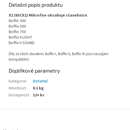
Detailní popis produktu
X1 (6SCX1) Mikrofon obsahuje stavebnice
:
Boffin 300
Boffin 500
Boffin 750
Boffin II LIGHT
Boffin II SOUND
Díly ze všech stavebnic Boffin I, Boffin II, Boffin III jsou navzájem
kompatibilní.
Doplňkové parametry
Kategorie
:
Ostatní
Hmotnost
:
0.1 kg
Dostupnost
:
12+ ks
Z
á
p