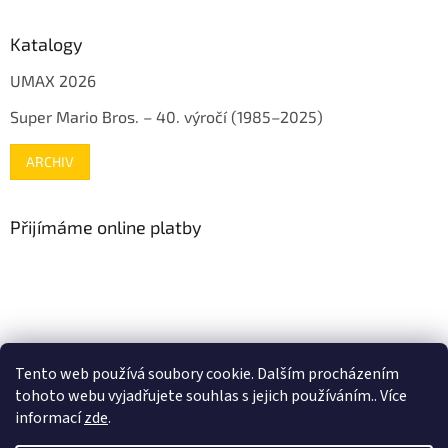
Katalogy
UMAX 2026
Super Mario Bros. – 40. výročí (1985–2025)
ARCHIV
Přijímáme online platby
www.mojenintendo.cz
www.boffin.cz
www.autodrahy.cz
Tento web používá soubory cookie. Dalším procházením
www.fleg.cz
tohoto webu vyjadřujete souhlas s jejich používáním.. Více
informací
zde
.