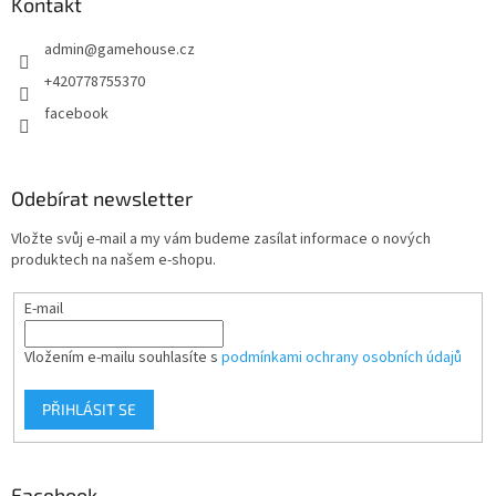
a
Kontakt
t
admin
@
gamehouse.cz
í
+420778755370
facebook
Odebírat newsletter
Vložte svůj e-mail a my vám budeme zasílat informace o nových
produktech na našem e-shopu.
E-mail
Vložením e-mailu souhlasíte s
podmínkami ochrany osobních údajů
PŘIHLÁSIT SE
Facebook