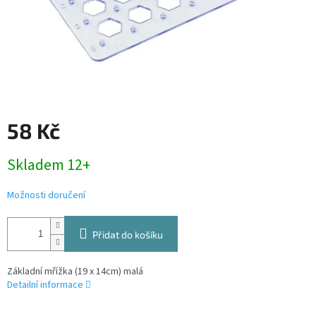
58 Kč
Měrná
Skladem 12+
cena:
Možnosti doručení
Přidat do košíku
Základní mřížka (19 x 14cm) malá
Detailní informace