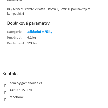
Boffin II 3D
Díly ze všech stavebnic Boffin I, Boffin II, Boffin III jsou navzájem
kompatibilní.
Doplňkové parametry
Kategorie
:
Základní mřížky
Hmotnost
:
0.1 kg
Dostupnost
:
12+ ks
Z
á
p
a
Kontakt
t
admin
@
gamehouse.cz
í
+420778755370
facebook