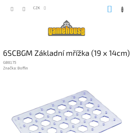
Přejít
NÁKUP
na
CZK
obsah
KOŠÍK
6SCBGM Základní mřížka (19 x 14cm)
GB8175
Značka:
Boffin