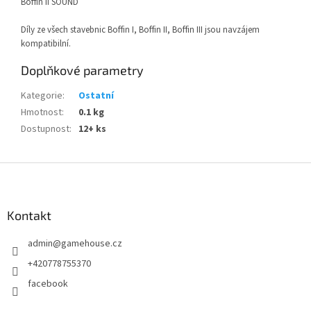
Boffin II SOUND
Díly ze všech stavebnic Boffin I, Boffin II, Boffin III jsou navzájem
kompatibilní.
Doplňkové parametry
Kategorie
:
Ostatní
Hmotnost
:
0.1 kg
Dostupnost
:
12+ ks
Z
á
p
a
Kontakt
t
admin
@
gamehouse.cz
í
+420778755370
facebook