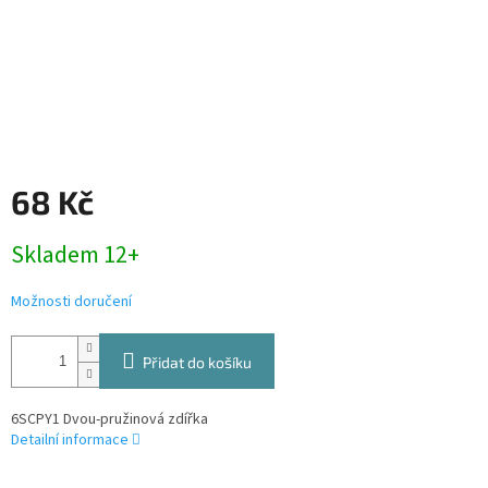
68 Kč
Měrná
Skladem 12+
cena:
Možnosti doručení
Přidat do košíku
6SCPY1 Dvou-pružinová zdířka
Detailní informace