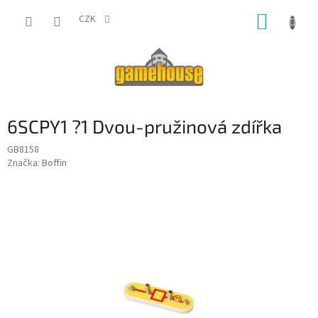
Přejít
NÁKUP
na
CZK
obsah
KOŠÍK
6SCPY1 ?1 Dvou-pružinová zdířka
GB8158
Značka:
Boffin