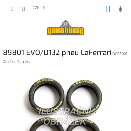
Přejít
NÁKUP
na
CZK
obsah
KOŠÍK
89801 EVO/D132 pneu LaFerrari
GCS5001
Značka:
Carrera