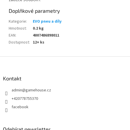
záložce SOUBORY.
Doplňkové parametry
Kategorie
:
EVO pneu a díly
Hmotnost
:
0.2 kg
EAN
:
4007486898011
Dostupnost
:
12+ ks
Z
á
p
a
Kontakt
t
admin
@
gamehouse.cz
í
+420778755370
facebook
Odebírat newsletter