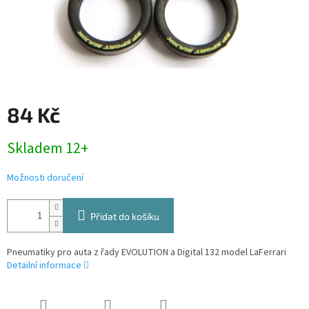
84 Kč
Měrná
Skladem 12+
cena:
Možnosti doručení
Přidat do košíku
Pneumatiky pro auta z řady EVOLUTION a Digital 132 model LaFerrari
Detailní informace