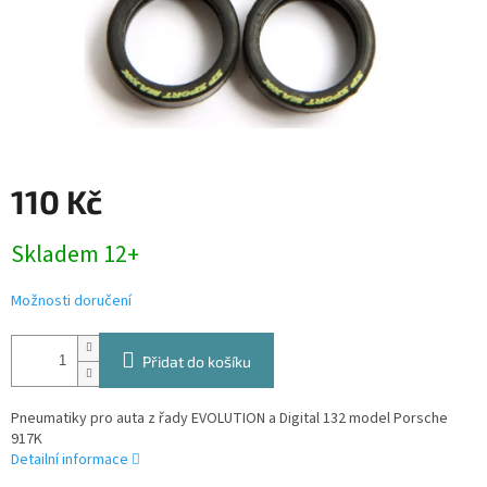
110 Kč
Měrná
Skladem 12+
cena:
Možnosti doručení
Přidat do košíku
Pneumatiky pro auta z řady EVOLUTION a Digital 132 model Porsche
917K
Detailní informace