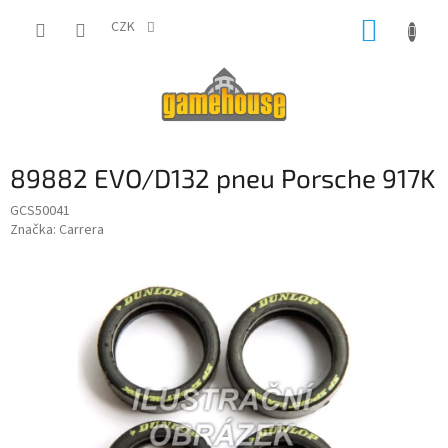
Přejít
NÁKUP
na
CZK
obsah
KOŠÍK
89882 EVO/D132 pneu Porsche 917K
GCS50041
Značka:
Carrera