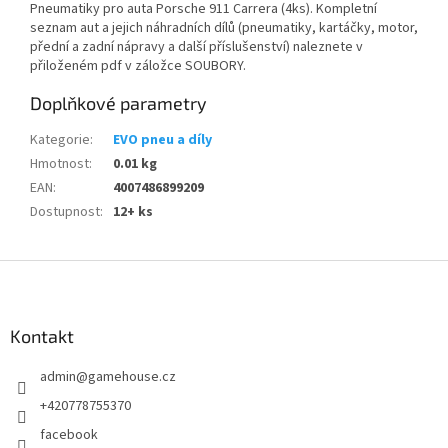
Pneumatiky pro auta Porsche 911 Carrera (4ks). Kompletní
seznam aut a jejich náhradních dílů (pneumatiky, kartáčky, motor,
přední a zadní nápravy a další příslušenství) naleznete v
přiloženém pdf v záložce SOUBORY.
Doplňkové parametry
Kategorie
:
EVO pneu a díly
Hmotnost
:
0.01 kg
EAN
:
4007486899209
Dostupnost
:
12+ ks
Z
á
p
a
Kontakt
t
admin
@
gamehouse.cz
í
+420778755370
facebook