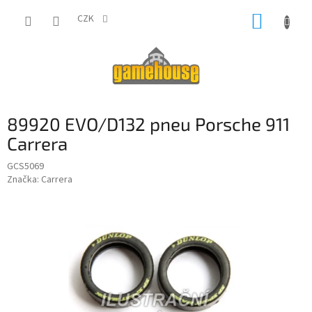
Přejít
NÁKUP
na
CZK
obsah
KOŠÍK
89920 EVO/D132 pneu Porsche 911
Carrera
GCS5069
Značka:
Carrera