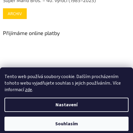
Super Mario Bros. – 40. výročí (1985–2025)
ARCHIV
Přijímáme online platby
www.mojenintendo.cz
www.boffin.cz
www.autodrahy.cz
Tento web používá soubory cookie. Dalším procházením
www.fleg.cz
tohoto webu vyjadřujete souhlas s jejich používáním.. Více
informací
zde
.
Nastavení
Vytvořil Shoptet
Souhlasím
Copyright 2026
gamehouse.cz
. Všechna práva vyhrazena.