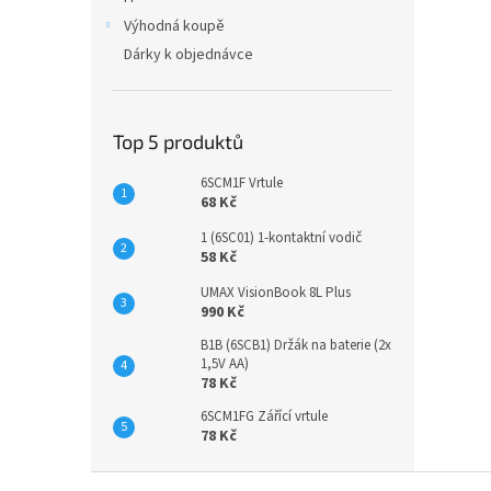
Výhodná koupě
Dárky k objednávce
Top 5 produktů
6SCM1F Vrtule
68 Kč
1 (6SC01) 1-kontaktní vodič
58 Kč
UMAX VisionBook 8L Plus
990 Kč
B1B (6SCB1) Držák na baterie (2x
1,5V AA)
78 Kč
6SCM1FG Zářící vrtule
78 Kč
Z