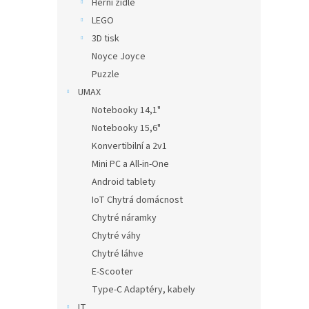
Herní židle
LEGO
3D tisk
Noyce Joyce
Puzzle
UMAX
Notebooky 14,1"
Notebooky 15,6"
Konvertibilní a 2v1
Mini PC a All-in-One
Android tablety
IoT Chytrá domácnost
Chytré náramky
Chytré váhy
Chytré láhve
E-Scooter
Type-C Adaptéry, kabely
IT