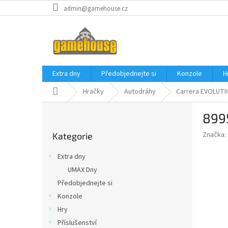
Přejít
admin@gamehouse.cz
na
obsah
Extra dny
Předobjednejte si
Konzole
H
Domů
Hračky
Autodráhy
Carrera EVOLUT
P
899
o
Přeskočit
s
Značka:
Kategorie
kategorie
t
r
Extra dny
a
UMAX Dny
n
Předobjednejte si
n
í
Konzole
p
Hry
a
Příslušenství