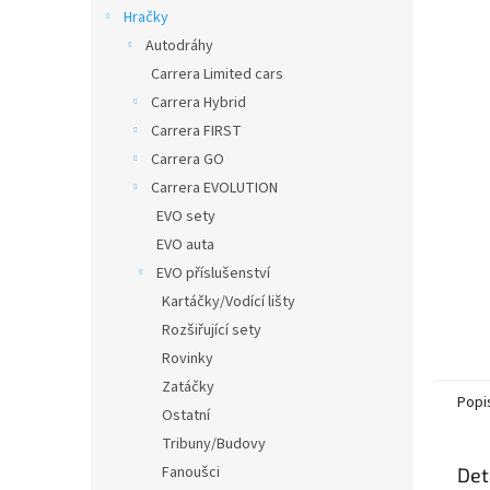
n
Hračky
e
Autodráhy
l
Carrera Limited cars
Carrera Hybrid
Carrera FIRST
Carrera GO
Carrera EVOLUTION
EVO sety
EVO auta
EVO příslušenství
Kartáčky/Vodící lišty
Rozšiřující sety
Rovinky
Zatáčky
Popi
Ostatní
Tribuny/Budovy
Fanoušci
Det