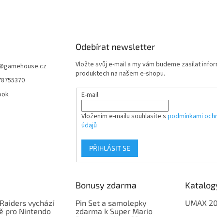
Odebírat newsletter
Vložte svůj e-mail a my vám budeme zasílat info
@
gamehouse.cz
produktech na našem e-shopu.
78755370
ook
E-mail
Vložením e-mailu souhlasíte s
podmínkami ochr
údajů
PŘIHLÁSIT SE
Bonusy zdarma
Katalog
Raiders vychází
Pin Set a samolepky
UMAX 2
ě pro Nintendo
zdarma k Super Mario