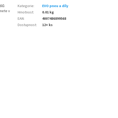
ílů
Kategorie
:
EVO pneu a díly
znete v
Hmotnost
:
0.01 kg
EAN
:
4007486899568
Dostupnost
:
12+ ks