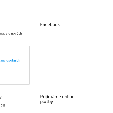
Facebook
rmace o nových
any osobních
y
Přijímáme online
platby
026