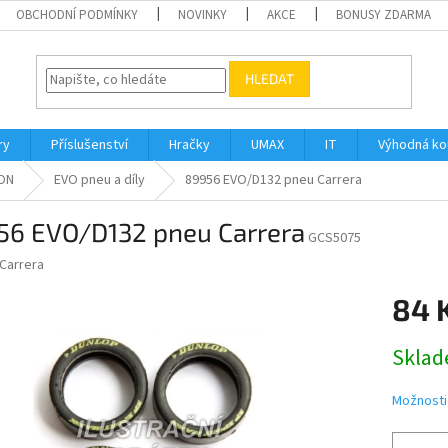
OBCHODNÍ PODMÍNKY
NOVINKY
AKCE
BONUSY ZDARMA
HLEDAT
ry
Příslušenství
Hračky
UMAX
IT
Výhodná k
ION
EVO pneu a díly
89956 EVO/D132 pneu Carrera
56 EVO/D132 pneu Carrera
GCS5075
Carrera
84 
Měrná
Sklad
cena:
Možnosti