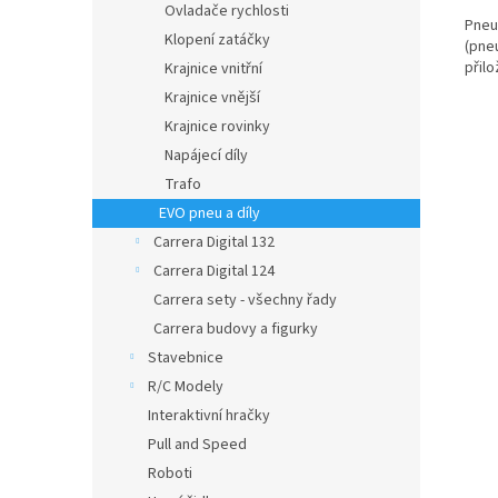
Ovladače rychlosti
Pneum
Klopení zatáčky
(pneu
přil
Krajnice vnitřní
Krajnice vnější
Krajnice rovinky
Napájecí díly
Trafo
EVO pneu a díly
Carrera Digital 132
Carrera Digital 124
Carrera sety - všechny řady
Carrera budovy a figurky
Stavebnice
R/C Modely
Interaktivní hračky
Pull and Speed
Roboti