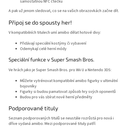
samostatnou NFC čtečku
A pak už jenom sledovat, co se na vašich obrazovkách začne dít.
Připoj se do spousty her!
V kompatibilních titulech umí amiibo dělat hotové divy:
Přidávají speciální kostýmy či vybavení
Odemykají celé herní módy
Speciální funkce v Super Smash Bros.
Ve hrách jako je Super Smash Bros. pro Wii U a Nintendo 3DS:
Můžete vytrénovat kompatibilní amiibo figurky v ultimátní
bojovníky
Figurky si budou pamatovat způsob hry svých oponentů
Budou pro vás sbírat nové herní předměty
Podporované tituly
Seznam podporovaných titulů se neustále rozrůstá pro nová i
dříve vydaná amiibo. Mezi podporované tituly patří: