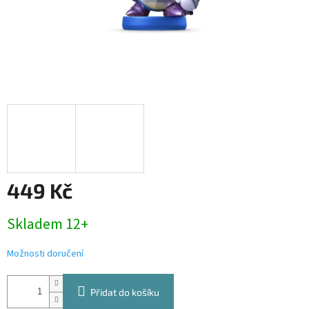
449 Kč
Měrná
Skladem 12+
cena:
Možnosti doručení
Přidat do košíku