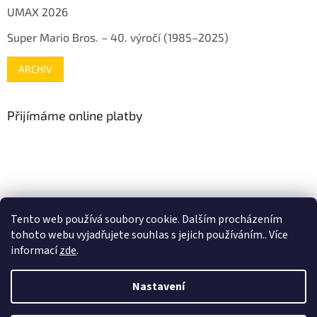
UMAX 2026
Super Mario Bros. – 40. výročí (1985–2025)
ARCHIV
Přijímáme online platby
www.mojenintendo.cz
www.boffin.cz
www.autodrahy.cz
Tento web používá soubory cookie. Dalším procházením
www.fleg.cz
tohoto webu vyjadřujete souhlas s jejich používáním.. Více
informací
zde
.
Nastavení
Vytvořil Shoptet