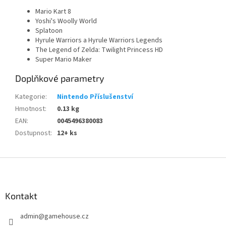
Mario Kart 8
Yoshi's Woolly World
Splatoon
Hyrule Warriors a Hyrule Warriors Legends
The Legend of Zelda: Twilight Princess HD
Super Mario Maker
Doplňkové parametry
Kategorie
:
Nintendo Příslušenství
Hmotnost
:
0.13 kg
EAN
:
0045496380083
Dostupnost
:
12+ ks
Z
á
p
a
Kontakt
t
admin
@
gamehouse.cz
í