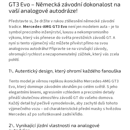
GT3 Evo – Německá závodní dokonalost na
vaší analogové autodráze!
Představte si, že držíte v rukou ztělesnění německé závodní
tradice.
Mercedes-AMG GT3 Evo
není jen modelem auta – je to
symbol precizního inženýrství, luxusu a nekompromisního
výkonu, který vás přenese do světa prestižních závodů GT. A
nyní si tento výjimečný vůz můžete přivést přímo na svou
analogovou autodráhu! Připravte se na vzrušující závody,
ohromující rychlost a nezapomenutelný zážitek, který vás zcela
pohltí.
1\. Autentický design, který ohromí každého fanouška
Tento model je věrnou replikou ikonického Mercedes-AMG GT3
Evo, který dominuje závodním okruhům po celém světě. S jeho
elegantními liniemi, agresivním vzhledem a precizními detaily
přináší skutečnou atmosféru závodů GT do vašeho domova.
Každý detail byl pečlivě vymodelován, aby zachytil duši tohoto
výjimečného vozu – od charakteristické přední masky s hvězdou
Mercedes až po sofistikované zadní křídlo.
2\. Vynikající jízdní vlastnosti na analogové