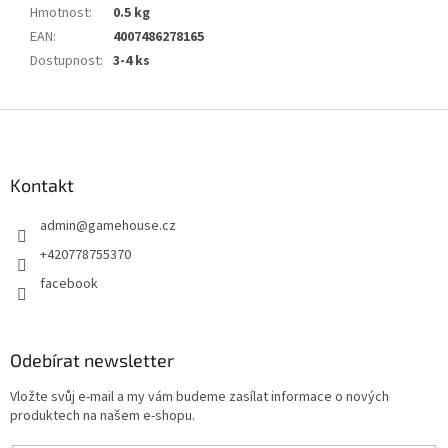
Hmotnost
:
0.5 kg
EAN
:
4007486278165
Dostupnost
:
3-4 ks
Z
á
p
a
Kontakt
t
admin
@
gamehouse.cz
í
+420778755370
facebook
Odebírat newsletter
Vložte svůj e-mail a my vám budeme zasílat informace o nových
produktech na našem e-shopu.