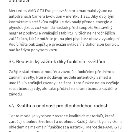
autodráze
Mercedes-AMG GT3 Evo je navržen pro maximální výkon na
autodráhách Carrera Evolution v měřítku 1:32\. Díky dvojitým
kontaktním kartáčkům zajišťuje dokonalý přenos energie a
plynulou jízdu, což vám dá náskok před soupeři. Vestavěný
magnet poskytuje vynikající stabilitu i v těch nejnáročnějších
zatáčkách, takže můžete jet na plný plyn bez obav z vykolejení.
Vodící lišta pak zajišťuje precizní ovládání a dokonalou kontrolu
nad každým pohybem vozu.
3\. Realistický zážitek díky funkčním světlům
Zažijte skutečnou atmosféru závodů s funkčními předními a
zadními světly, které dodávají modelu autentický vzhled a
umožňují vzrušující závody i za šera. Tato funkce nejen zvyšuje
realističnost jízdy, ale také přidává na dramatičnosti každého
závodu.
4\. Kvalita a odolnost pro dlouhodobou radost
Tento model je vyroben z vysoce kvalitních materiálů, které
zaručují dlouhou životnost a odolnost. Každý detail byl navržen s
ohledem na maximální funkčnost a estetiku. Mercedes-AMG GT3