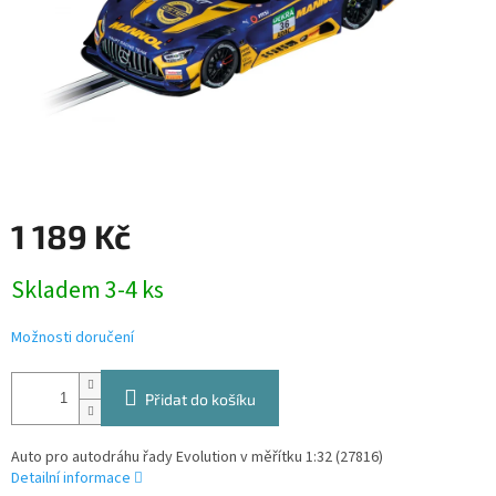
1 189 Kč
Měrná
Skladem 3-4 ks
cena:
Možnosti doručení
Přidat do košíku
Auto pro autodráhu řady Evolution v měřítku 1:32 (27816)
Detailní informace