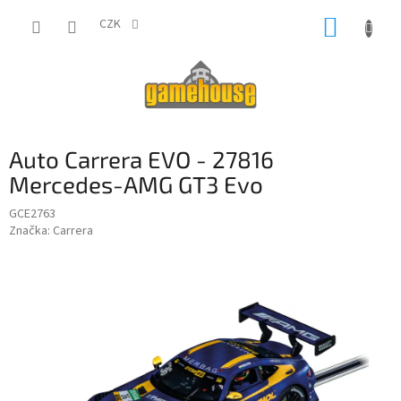
Přejít
NÁKUP
na
CZK
obsah
KOŠÍK
Auto Carrera EVO - 27816
Mercedes-AMG GT3 Evo
GCE2763
Značka:
Carrera