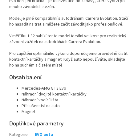
Evo není jen hračka – je to investice do zábavy, která vydrží po
mnoho závodních sezón.
Model je plně kompatibilní s autodráhami Carrera Evolution. Stačí
ho nasadit na trať a můžete začít závodit jako profesionálové.
V měřítku 1:32 nabízí tento model ideální velikost pro realistický
závodní zážitek na autodráhách Carrera Evolution.
Pro zajištění optimálního výkonu doporučujeme pravidelně čistit
kontaktní kartáčky a magnet. Když auto nepoužíváte, skladujte
ho na suchém a čistém místě.
Obsah balení:
Mercedes-AMG GT3 Evo
Náhradní dvojité kontaktní kartáčky
Náhradní vodící lišta
Příslušenství na auto
Magnet
Doplňkové parametry
Kategorie
:
EVO auta