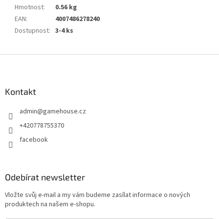
Hmotnost
:
0.56 kg
EAN
:
4007486278240
Dostupnost
:
3-4 ks
Z
á
p
a
Kontakt
t
admin
@
gamehouse.cz
í
+420778755370
facebook
Odebírat newsletter
Vložte svůj e-mail a my vám budeme zasílat informace o nových
produktech na našem e-shopu.