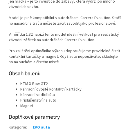
jen hračka – je to investice do zábavy, která vydrží po mnoho
závodních sezón.
Model je plně kompatibilní s autodráhami Carrera Evolution. Stačí
ho nasadit na trať a můžete začít závodit jako profesionálové.
V měřítku 1:32 nabízí tento model ideální velikost pro realistický
závodní zážitek na autodráhách Carrera Evolution.
Pro zajištění optimálního výkonu doporučujeme pravidelně čistit
kontaktní kartáčky a magnet. Když auto nepoužíváte, skladujte
ho na suchém a čistém místě.
Obsah balení:
KTM X-Bow GT2
Náhradní dvojité kontaktní kartáčky
Náhradní vodící lišta
Příslušenství na auto
Magnet
Doplňkové parametry
Kategorie
:
EVO auta