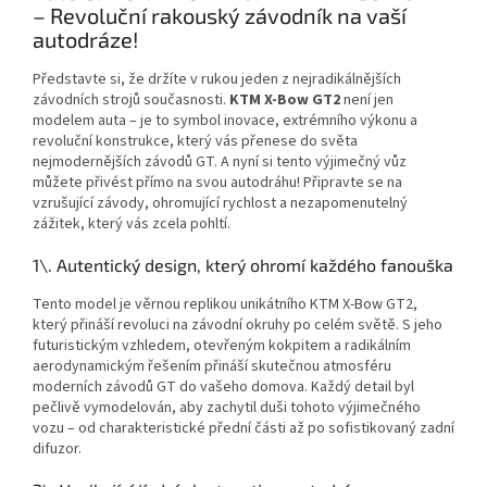
– Revoluční rakouský závodník na vaší
autodráze!
Představte si, že držíte v rukou jeden z nejradikálnějších
závodních strojů současnosti.
KTM X-Bow GT2
není jen
modelem auta – je to symbol inovace, extrémního výkonu a
revoluční konstrukce, který vás přenese do světa
nejmodernějších závodů GT. A nyní si tento výjimečný vůz
můžete přivést přímo na svou autodráhu! Připravte se na
vzrušující závody, ohromující rychlost a nezapomenutelný
zážitek, který vás zcela pohltí.
1\. Autentický design, který ohromí každého fanouška
Tento model je věrnou replikou unikátního KTM X-Bow GT2,
který přináší revoluci na závodní okruhy po celém světě. S jeho
futuristickým vzhledem, otevřeným kokpitem a radikálním
aerodynamickým řešením přináší skutečnou atmosféru
moderních závodů GT do vašeho domova. Každý detail byl
pečlivě vymodelován, aby zachytil duši tohoto výjimečného
vozu – od charakteristické přední části až po sofistikovaný zadní
difuzor.