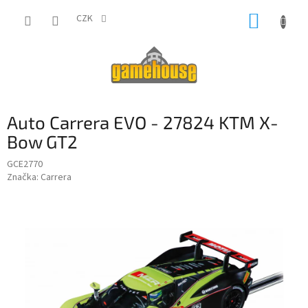
Přejít
NÁKUP
na
CZK
obsah
KOŠÍK
Auto Carrera EVO - 27824 KTM X-
Bow GT2
GCE2770
Značka:
Carrera