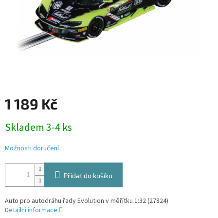
1 189 Kč
Měrná
Skladem 3-4 ks
cena:
Možnosti doručení
Přidat do košíku
Auto pro autodráhu řady Evolution v měřítku 1:32 (27824)
Detailní informace