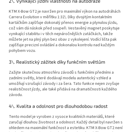
2\. Vynikající jízdní vlastnosti na autodráze
KTM X-Bow GT2 je navržen pro maximální výkon na autodráhách
Carrera Evolution v měřítku 1:32\. Díky dvojitým kontaktním
kartáčkům zajišťuje dokonalý přenos energie a plynulou jízdu,
což vám dá náskok před soupeři. Vestavěný magnet poskytuje
vynikající stabilitu i v těch nejnáročnějších zatáčkách, takže
můžete jet na plný plyn bez obav z vykolejení. Vodící lišta pak
zajišťuje precizní ovládání a dokonalou kontrolu nad každým
pohybem vozu.
3\. Realistický zážitek díky funkčním světlům
Zažijte skutečnou atmosféru závodů s funkčními předními a
zadními světly, které dodávají modelu autentický vzhled a
umožňují vzrušující závody i za šera. Tato funkce nejen zvyšuje
realističnost jízdy, ale také přidává na dramatičnosti každého
závodu.
4\. Kvalita a odolnost pro dlouhodobou radost
Tento model je vyroben z vysoce kvalitních materiálů, které
zaručují dlouhou životnost a odolnost. Každý detail byl navržen s
ohledem na maximální funkčnost a estetiku. KTM X-Bow GT2 není