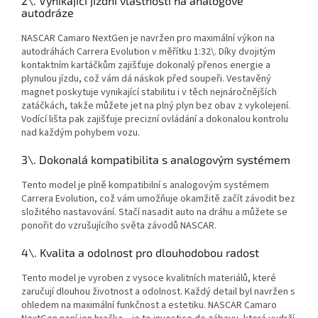
2\. Vynikající jízdní vlastnosti na analogové
autodráze
NASCAR Camaro NextGen je navržen pro maximální výkon na
autodráhách Carrera Evolution v měřítku 1:32\. Díky dvojitým
kontaktním kartáčkům zajišťuje dokonalý přenos energie a
plynulou jízdu, což vám dá náskok před soupeři. Vestavěný
magnet poskytuje vynikající stabilitu i v těch nejnáročnějších
zatáčkách, takže můžete jet na plný plyn bez obav z vykolejení.
Vodící lišta pak zajišťuje precizní ovládání a dokonalou kontrolu
nad každým pohybem vozu.
3\. Dokonalá kompatibilita s analogovým systémem
Tento model je plně kompatibilní s analogovým systémem
Carrera Evolution, což vám umožňuje okamžitě začít závodit bez
složitého nastavování. Stačí nasadit auto na dráhu a můžete se
ponořit do vzrušujícího světa závodů NASCAR.
4\. Kvalita a odolnost pro dlouhodobou radost
Tento model je vyroben z vysoce kvalitních materiálů, které
zaručují dlouhou životnost a odolnost. Každý detail byl navržen s
ohledem na maximální funkčnost a estetiku. NASCAR Camaro