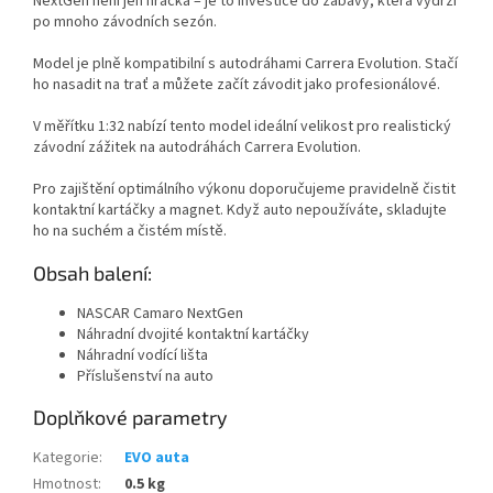
NextGen není jen hračka – je to investice do zábavy, která vydrží
po mnoho závodních sezón.
Model je plně kompatibilní s autodráhami Carrera Evolution. Stačí
ho nasadit na trať a můžete začít závodit jako profesionálové.
V měřítku 1:32 nabízí tento model ideální velikost pro realistický
závodní zážitek na autodráhách Carrera Evolution.
Pro zajištění optimálního výkonu doporučujeme pravidelně čistit
kontaktní kartáčky a magnet. Když auto nepoužíváte, skladujte
ho na suchém a čistém místě.
Obsah balení:
NASCAR Camaro NextGen
Náhradní dvojité kontaktní kartáčky
Náhradní vodící lišta
Příslušenství na auto
Doplňkové parametry
Kategorie
:
EVO auta
Hmotnost
:
0.5 kg