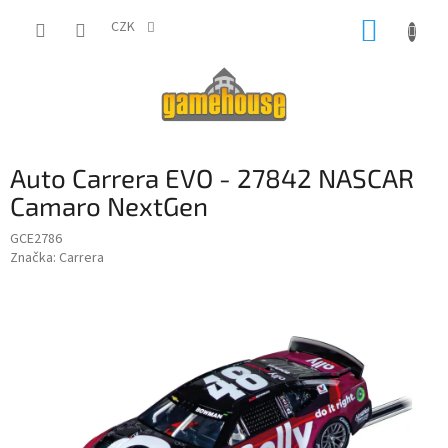
Přejít
NÁKUP
na
CZK
obsah
KOŠÍK
Auto Carrera EVO - 27842 NASCAR
Camaro NextGen
GCE2786
Značka:
Carrera