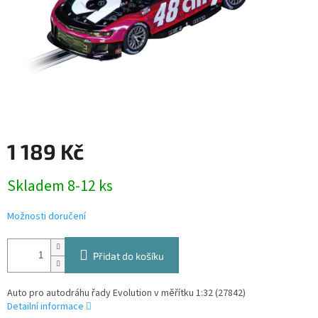
1 189 Kč
Měrná
Skladem 8-12 ks
cena:
Možnosti doručení
Přidat do košíku
Auto pro autodráhu řady Evolution v měřítku 1:32 (27842)
Detailní informace