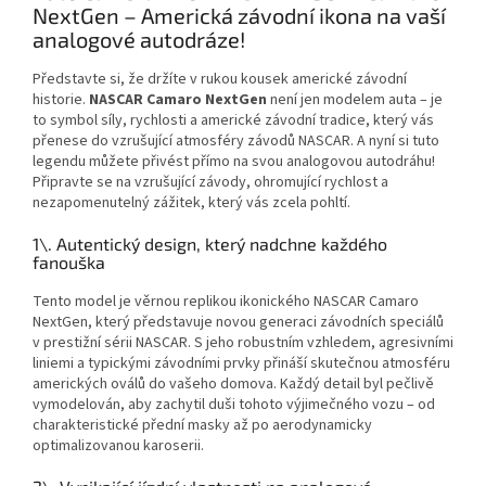
NextGen – Americká závodní ikona na vaší
analogové autodráze!
Představte si, že držíte v rukou kousek americké závodní
historie.
NASCAR Camaro NextGen
není jen modelem auta – je
to symbol síly, rychlosti a americké závodní tradice, který vás
přenese do vzrušující atmosféry závodů NASCAR. A nyní si tuto
legendu můžete přivést přímo na svou analogovou autodráhu!
Připravte se na vzrušující závody, ohromující rychlost a
nezapomenutelný zážitek, který vás zcela pohltí.
1\. Autentický design, který nadchne každého
fanouška
Tento model je věrnou replikou ikonického NASCAR Camaro
NextGen, který představuje novou generaci závodních speciálů
v prestižní sérii NASCAR. S jeho robustním vzhledem, agresivními
liniemi a typickými závodními prvky přináší skutečnou atmosféru
amerických oválů do vašeho domova. Každý detail byl pečlivě
vymodelován, aby zachytil duši tohoto výjimečného vozu – od
charakteristické přední masky až po aerodynamicky
optimalizovanou karoserii.