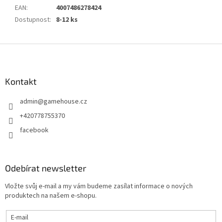
EAN
:
4007486278424
Dostupnost
:
8-12 ks
Z
á
p
a
Kontakt
t
admin
@
gamehouse.cz
í
+420778755370
facebook
Odebírat newsletter
Vložte svůj e-mail a my vám budeme zasílat informace o nových
produktech na našem e-shopu.
E-mail