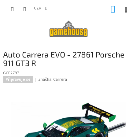
Přejít
NÁKUP
na
CZK
obsah
KOŠÍK
Auto Carrera EVO - 27861 Porsche
911 GT3 R
GCE2797
Značka:
Carrera
Připravuje se