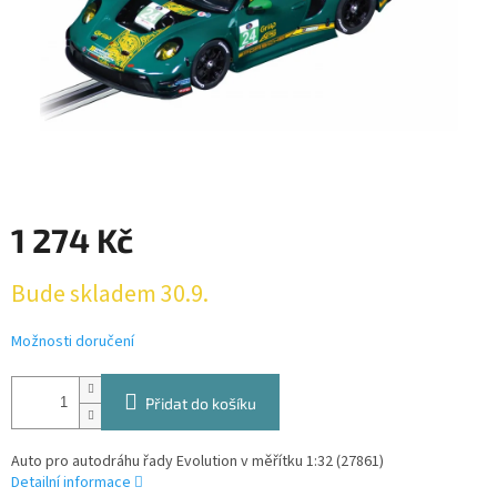
1 274 Kč
Měrná
Bude skladem 30.9.
cena:
Možnosti doručení
Přidat do košíku
Auto pro autodráhu řady Evolution v měřítku 1:32 (27861)
Detailní informace