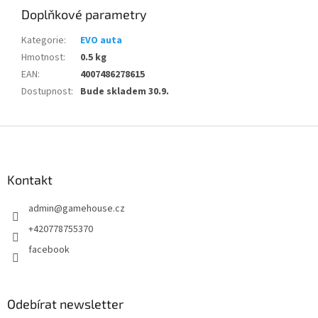
Doplňkové parametry
Kategorie
:
EVO auta
Hmotnost
:
0.5 kg
EAN
:
4007486278615
Dostupnost
:
Bude skladem 30.9.
Z
á
p
a
Kontakt
t
admin
@
gamehouse.cz
í
+420778755370
facebook
Odebírat newsletter