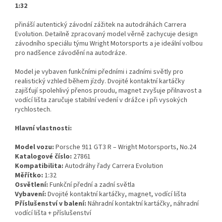
1:32
přináší autentický závodní zážitek na autodráhách Carrera
Evolution. Detailně zpracovaný model věrně zachycuje design
závodního speciálu týmu Wright Motorsports a je ideální volbou
pro nadšence závodění na autodráze.
Model je vybaven funkčními předními i zadními světly pro
realistický vzhled během jízdy. Dvojité kontaktní kartáčky
zajišťují spolehlivý přenos proudu, magnet zvyšuje přilnavost a
vodící lišta zaručuje stabilní vedení v drážce i při vysokých
rychlostech.
Hlavní vlastnosti:
Model vozu:
Porsche 911 GT3 R – Wright Motorsports, No.24
Katalogové číslo:
27861
Kompatibilita:
Autodráhy řady Carrera Evolution
Měřítko:
1:32
Osvětlení:
Funkční přední a zadní světla
Vybavení:
Dvojité kontaktní kartáčky, magnet, vodící lišta
Příslušenství v balení:
Náhradní kontaktní kartáčky, náhradní
vodící lišta + příslušenství