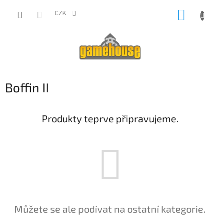
Přejít
NÁKUP
na
CZK
obsah
KOŠÍK
Boffin II
Produkty teprve připravujeme.
Můžete se ale podívat na ostatní kategorie.