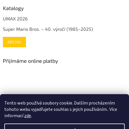
Katalogy
UMAX 2026
Super Mario Bros. – 40. výročí (1985–2025)
ARCHIV
Přijímáme online platby
www.mojenintendo.cz
www.boffin.cz
www.autodrahy.cz
Tento web používá soubory cookie. Dalším procházením
www.fleg.cz
tohoto webu vyjadřujete souhlas s jejich používáním.. Více
informací
zde
.