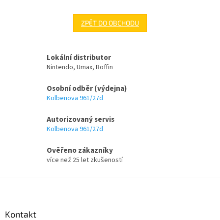
ZPĚT DO OBCHODU
Lokální distributor
Nintendo, Umax, Boffin
Osobní odběr (výdejna)
Kolbenova 961/27d
Autorizovaný servis
Kolbenova 961/27d
Ověřeno zákazníky
více než 25 let zkušeností
Z
á
p
a
Kontakt