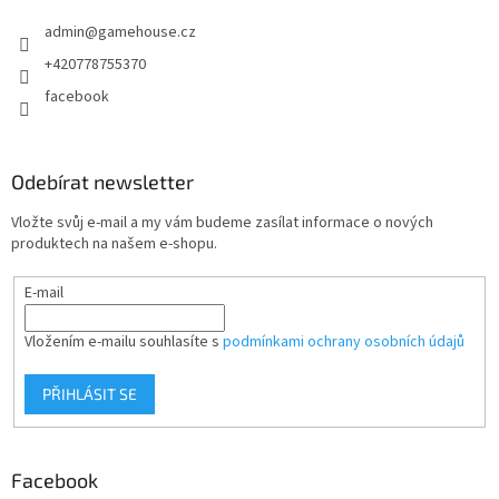
t
admin
@
gamehouse.cz
í
+420778755370
facebook
Odebírat newsletter
Vložte svůj e-mail a my vám budeme zasílat informace o nových
produktech na našem e-shopu.
E-mail
Vložením e-mailu souhlasíte s
podmínkami ochrany osobních údajů
PŘIHLÁSIT SE
Facebook