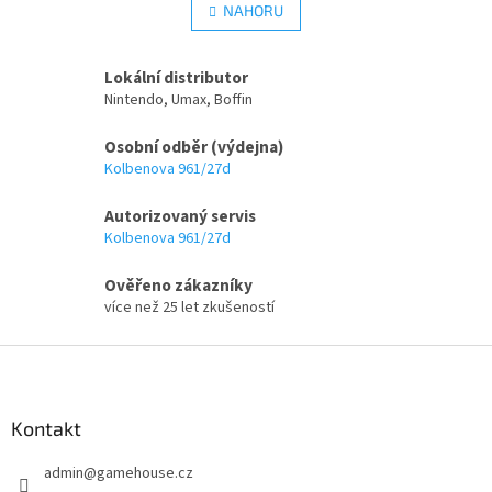
l
NAHORU
n
á
k
d
o
v
a
Lokální distributor
á
c
Nintendo, Umax, Boffin
n
í
í
p
Osobní odběr (výdejna)
r
Kolbenova 961/27d
v
k
Autorizovaný servis
y
Kolbenova 961/27d
v
ý
p
Ověřeno zákazníky
i
více než 25 let zkušeností
s
u
Z
á
p
a
Kontakt
t
admin
@
gamehouse.cz
í