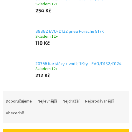
Skladem 12+
254 Kč
89882 EVO/D132 pneu Porsche 917K
Skladem 12+
110 Kč
20366 Kartáčky + vodící lišty - EVO/D132/D124
Skladem 12+
212 Kč
Ř
a
Doporučujeme
Nejlevnější
Nejdražší
Nejprodávanější
z
e
Abecedně
n
í