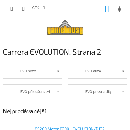
Přejít
NÁKUP
na
CZK
obsah
KOŠÍK
Carrera EVOLUTION
, Strana 2
EVO sety
EVO auta
EVO příslušenství
EVO pneu a díly
Nejprodávanější
89200 Motor E200 - EVOLUTION/D132