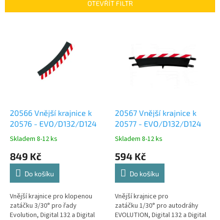
p
OTEVŘÍT FILTR
r
o
V
d
ý
u
p
k
i
t
s
ů
p
r
o
d
20566 Vnější krajnice k
20567 Vnější krajnice k
u
20576 - EVO/D132/D124
20577 - EVO/D132/D124
k
Skladem 8-12 ks
Skladem 8-12 ks
t
849 Kč
594 Kč
ů
Do košíku
Do košíku
Vnější krajnice pro klopenou
Vnější krajnice pro
zatáčku 3/30° pro řady
zatáčku 1/30° pro autodráhy
Evolution, Digital 132 a Digital
EVOLUTION, Digital 132 a Digital