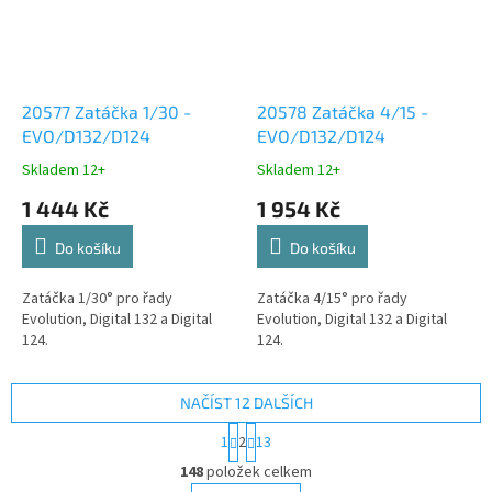
20577 Zatáčka 1/30 -
20578 Zatáčka 4/15 -
EVO/D132/D124
EVO/D132/D124
Skladem 12+
Skladem 12+
1 444 Kč
1 954 Kč
Do košíku
Do košíku
Zatáčka 1/30° pro řady
Zatáčka 4/15° pro řady
Evolution, Digital 132 a Digital
Evolution, Digital 132 a Digital
124.
124.
NAČÍST 12 DALŠÍCH
S
1
2
13
t
O
r
148
položek celkem
v
á