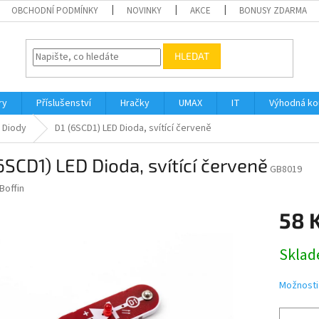
OBCHODNÍ PODMÍNKY
NOVINKY
AKCE
BONUSY ZDARMA
HLEDAT
ry
Příslušenství
Hračky
UMAX
IT
Výhodná k
Diody
D1 (6SCD1) LED Dioda, svítící červeně
6SCD1) LED Dioda, svítící červeně
GB8019
Boffin
58 
Měrná
Sklad
cena:
Možnosti