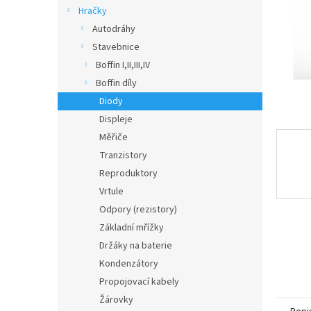
n
Hračky
e
Autodráhy
l
Stavebnice
Boffin I,II,III,IV
Boffin díly
Diody
Displeje
Měřiče
Tranzistory
Reproduktory
Vrtule
Odpory (rezistory)
Základní mřížky
Držáky na baterie
Kondenzátory
Propojovací kabely
Žárovky