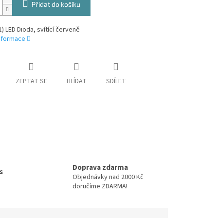
Přidat do košíku
) LED Dioda, svítící červeně
informace
ZEPTAT SE
HLÍDAT
SDÍLET
Doprava zdarma
s
Objednávky nad 2000 Kč
doručíme ZDARMA!