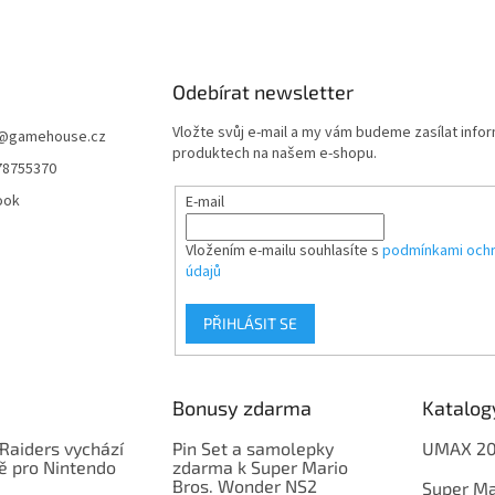
Odebírat newsletter
Vložte svůj e-mail a my vám budeme zasílat info
@
gamehouse.cz
produktech na našem e-shopu.
78755370
ook
E-mail
Vložením e-mailu souhlasíte s
podmínkami ochr
údajů
PŘIHLÁSIT SE
Bonusy zdarma
Katalog
Raiders vychází
Pin Set a samolepky
UMAX 2
ě pro Nintendo
zdarma k Super Mario
Bros. Wonder NS2
Super Ma