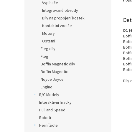
Popi
Vypínače
Integrované obvody
Díly na propojení kostek
Det
Kontaktní vodiče
D1 (
Motory
Boffi
Ostatní
Boffi
Boffi
Fleg díly
Boffi
Fleg
Boffi
Boffi
Boffin Magnetic díly
Boff
Boffin Magnetic
Noyce Joyce
Díly 
Engino
R/C Modely
Interaktivní hračky
Pull and Speed
Roboti
Herní židle