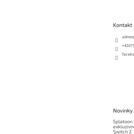
á
p
a
t
Kontakt
í
admin
+4207
faceb
Novinky
Splatoon 
exkluzivn
Switch 2