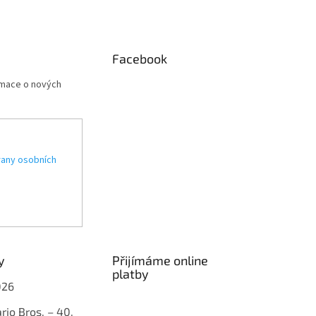
Facebook
rmace o nových
any osobních
y
Přijímáme online
platby
026
rio Bros. – 40.