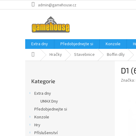
Přejít
admin@gamehouse.cz
na
obsah
Extra dny
Předobjednejte si
Konzole
H
Domů
Hračky
Stavebnice
Boffin díly
P
D1 (
o
Přeskočit
s
Značka:
Kategorie
kategorie
t
r
Extra dny
a
UMAX Dny
n
Předobjednejte si
n
í
Konzole
p
Hry
a
Příslušenství