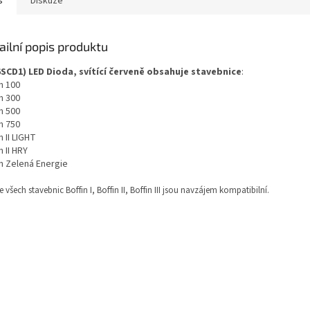
s
Diskuze
ailní popis produktu
6SCD1) LED Dioda, svítící červeně obsahuje stavebnice
:
n 100
n 300
n 500
n 750
n II LIGHT
n II HRY
in Zelená Energie
ze všech stavebnic Boffin I, Boffin II, Boffin III jsou navzájem kompatibilní.