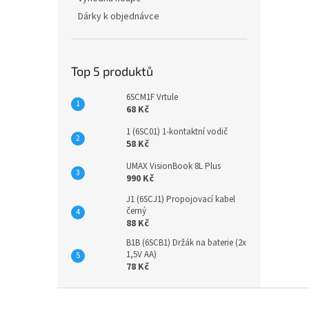
Dárky k objednávce
Top 5 produktů
6SCM1F Vrtule
68 Kč
1 (6SC01) 1-kontaktní vodič
58 Kč
UMAX VisionBook 8L Plus
990 Kč
J1 (6SCJ1) Propojovací kabel
černý
88 Kč
B1B (6SCB1) Držák na baterie (2x
1,5V AA)
78 Kč
Z