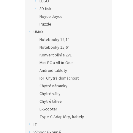
LEGO
3D tisk
Noyce Joyce
Puzzle
UMAX
Notebooky 14,1"
Notebooky 15,6"
Konvertibilní a 2v1
Mini PC a All-in-One
Android tablety
IoT Chytrá domácnost
Chytré náramky
Chytré váhy
Chytré láhve
E-Scooter
Type-C Adaptéry, kabely
IT
Výhodná koupě