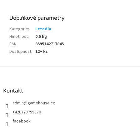
Doplňkové parametry
Kategorie
:
Letadla
Hmotnost
:
0.5 kg
EAN
:
8595142717845
Dostupnost
:
12+ ks
Z
á
p
a
Kontakt
t
admin
@
gamehouse.cz
í
+420778755370
facebook