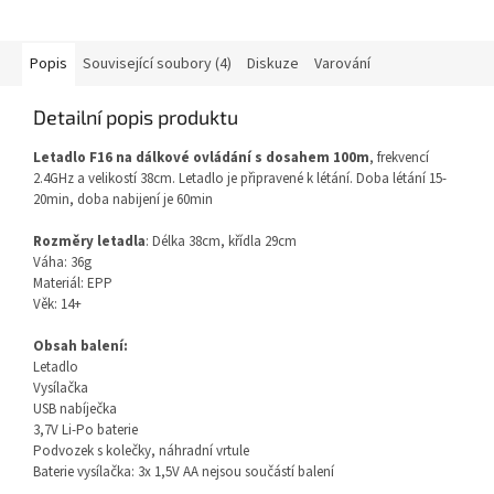
Popis
Související soubory (4)
Diskuze
Varování
Detailní popis produktu
Letadlo F16 na dálkové ovládání s dosahem 100m
, frekvencí
2.4GHz a velikostí 38cm. Letadlo je připravené k létání. Doba létání 15-
20min, doba nabijení je 60min
Rozměry letadla
: Délka 38cm, křídla 29cm
Váha: 36g
Materiál: EPP
Věk: 14+
Obsah balení:
Letadlo
Vysílačka
USB nabíječka
3,7V Li-Po baterie
Podvozek s kolečky, náhradní vrtule
Baterie vysílačka: 3x 1,5V AA nejsou součástí balení