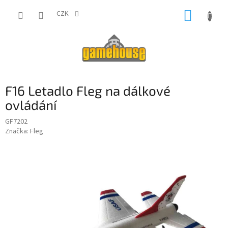
Přejít
NÁKUP
na
CZK
obsah
KOŠÍK
F16 Letadlo Fleg na dálkové
ovládání
GF7202
Značka:
Fleg