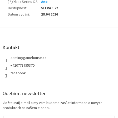
?
Xbox Series X|S
:
Ano
Dostupnost
:
SLEVA 1 ks
Datum vydání
:
28.04.2026
Z
á
p
a
Kontakt
t
admin
@
gamehouse.cz
í
+420778755370
facebook
Odebírat newsletter
Vložte svůj e-mail a my vám budeme zasílat informace o nových
produktech na našem e-shopu.