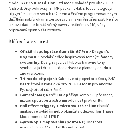
model
G7 Pro DD2 Edition
– tri-mode ovladač pro Xbox, PC a
Android. Díky pokročilým TMR páčkám, Hall Effect analogovým
triggerům s micro switch režimem a čtyřem programovatelným
tlačítkům nabízí okamžitou odezvu a maximální přesnost. Není to
jen ovladač – je to váš věrný pawn v reálném světě, vždy
připravený splnit vaše rozkazy.
Klíčové vlastnosti
Oficiální spolupráce GameSir G7 Pro × Dragon's
Dogma II:
Speciální edice inspirovaná temným fantasy
světem hry. Design využívá hluboké barevné tóny
symbolizující draka, srdce Arisena a plameny osudu a
znovuzrození.
Tri-mode připojení:
Kabelové připojení pro Xbox, 2.4G
bezdrátové a kabelové pro PC, Bluetooth pro Android.
Fyzický přepínač režimů.
GameSir Mag-Res™ TMR páčky:
Kombinují přesnost,
nízkou spotřebu a extrémní odolnost proti driftu.
Hall Effect triggery + micro switch režim:
Plynulé
analogové ovládání nebo okamžitá odezva. Hair Trigger
Mode pomocí M+LT/RT.
Gyroskop s mapováním (pouze PC):
Možnost
mapování na páčky, tlačítka nebo myš.