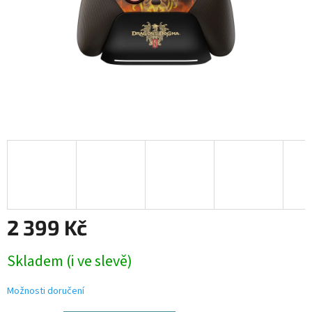
2 399 Kč
Měrná
Skladem (i ve slevě)
cena:
Možnosti doručení