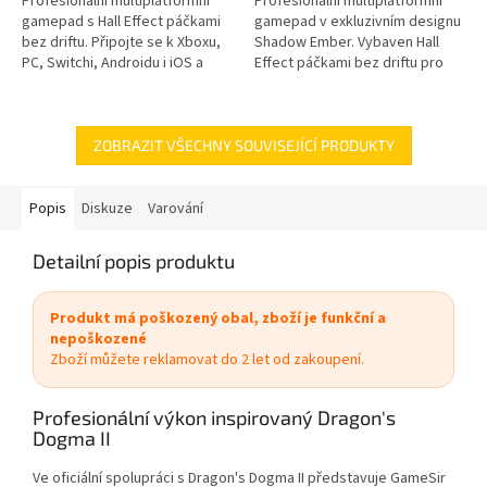
Profesionální multiplatformní
Profesionální multiplatformní
gamepad s Hall Effect páčkami
gamepad v exkluzivním designu
bez driftu. Připojte se k Xboxu,
Shadow Ember. Vybaven Hall
PC, Switchi, Androidu i iOS a
Effect páčkami bez driftu pro
hrajte bez kompromisů.
Xbox, PC, Switch, Android i iOS.
ZOBRAZIT VŠECHNY SOUVISEJÍCÍ PRODUKTY
Popis
Diskuze
Varování
Detailní popis produktu
Produkt má poškozený obal, zboží je funkční a
nepoškozené
Zboží můžete reklamovat do 2 let od zakoupení.
Profesionální výkon inspirovaný Dragon's
Dogma II
Ve oficiální spolupráci s Dragon's Dogma II představuje GameSir