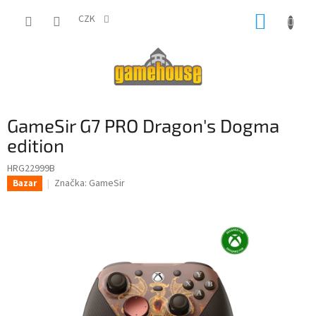
Přejít
NÁKUP
na
CZK
obsah
KOŠÍK
GameSir G7 PRO Dragon's Dogma
edition
HRG22999B
Značka:
GameSir
Bazar