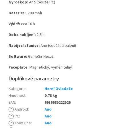
Gyroskop:
Ano (pouze PC)
Baterie:
1 200 mAh
Výdrž:
cca 10 h
Doba nabíjení:
2,5 h
Nabíjecí stanice:
Ano (součástí balení)
Software:
GameSir Nexus
Faceplate:
Magnetický, vyměnitelný
Doplňkové parametry
Kategorie
:
Herní Ovladače
Hmotnost
:
0.78 kg
EAN
:
6936685222526
?
Android
:
Ano
?
PC
:
Ano
?
Xbox One
:
Ano