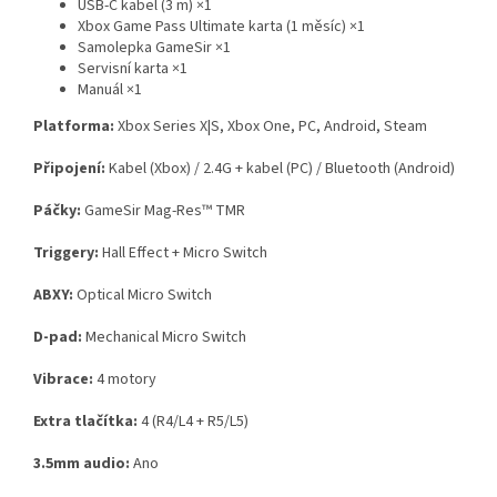
USB-C kabel (3 m) ×1
Xbox Game Pass Ultimate karta (1 měsíc) ×1
Samolepka GameSir ×1
Servisní karta ×1
Manuál ×1
Platforma:
Xbox Series X|S, Xbox One, PC, Android, Steam
Připojení:
Kabel (Xbox) / 2.4G + kabel (PC) / Bluetooth (Android)
Páčky:
GameSir Mag-Res™ TMR
Triggery:
Hall Effect + Micro Switch
ABXY:
Optical Micro Switch
D-pad:
Mechanical Micro Switch
Vibrace:
4 motory
Extra tlačítka:
4 (R4/L4 + R5/L5)
3.5mm audio:
Ano