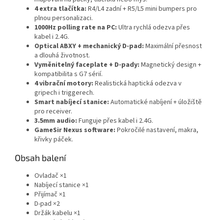
4 extra tlačítka:
R4/L4 zadní + R5/L5 mini bumpers pro
plnou personalizaci.
1000Hz polling rate na PC:
Ultra rychlá odezva přes
kabel i 2.4G.
Optical ABXY + mechanický D-pad:
Maximální přesnost
a dlouhá životnost.
Vyměnitelný faceplate + D-pady:
Magnetický design +
kompatibilita s G7 sérií.
4 vibrační motory:
Realistická haptická odezva v
gripech i triggerech.
Smart nabíjecí stanice:
Automatické nabíjení + úložiště
pro receiver.
3.5mm audio:
Funguje přes kabel i 2.4G.
GameSir Nexus software:
Pokročilé nastavení, makra,
křivky páček.
Obsah balení
Ovladač ×1
Nabíjecí stanice ×1
Přijímač ×1
D-pad ×2
Držák kabelu ×1