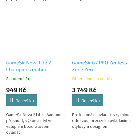
triggery, 4 extra tlačítka,
nabíjecí stanice a 1000Hz polling
rate.
GameSir Nova Lite 2
GameSir G7 PRO Zenless
Champions edition
Zone Zero
Skladem 12+
Objednáno (na cestě)
949 Kč
3 749 Kč
Do košíku
Do košíku
GameSir Nova 2 Lite – šampionní
Profesionální ovladač s rychlou
přesnost, výkon a styl ve
odezvou, precizním ovládáním a
vstupním bezdrátovém
stylovým designem
ovladači.