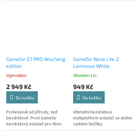
GameSir G7 PRO Wuchang
GameSir Nova Lite 2
edition
Luminous White
Vyprodáno
Skladem 12+
2 949 Kč
949 Kč
Do košíku
Do košíku
Profesionál od přírody, teď
Ultimátní bezdrátový
bezdrátově. První GameSir
multiplatform ovladač se dvěmi
bezdrátový ovladač pro Xbox.
zadními tlačítky