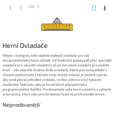
Přejít
NÁKUP
na
CZK
obsah
KOŠÍK
Herní Ovladače
Vítejte v kategorii, kde najdete nejlepší ovladače pro váš
nezapomenutelný herní zážitek. Od tradičních gamepadů přes speciální
ovladače pro závodní simulátory až po inovativní ovladače pro mobilní
hraní – zde objevíte širokou škálu ovladačů, které jsou kompatibilní s
různými platformami a herními styly. Každý ovladač je pečlivě vybrán,
aby poskytoval pohodlné ovládání, rychlou odezvu a byl vybaven
moderními funkcemi, jako je bezdrátové připojení nebo
programovatelné tlačítka. Prozkoumejte naše herní ovladače a vyberte
si ten pravý, který vám umožní domácí hraní na profesionální úrovni.
Nejprodávanější