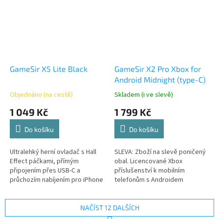
GameSir X5 Lite Black
GameSir X2 Pro Xbox for
Android Midnight (type-C)
Objednáno (na cestě)
Skladem (i ve slevě)
1 049 Kč
1 799 Kč
Do košíku
Do košíku
Ultralehký herní ovladač s Hall
SLEVA: Zboží na slevě poničený
Effect páčkami, přímým
obal. Licencované Xbox
připojením přes USB-C a
příslušenství k mobilním
průchozím nabíjením pro iPhone
telefonům s Androidem
a Android.
NAČÍST 12 DALŠÍCH