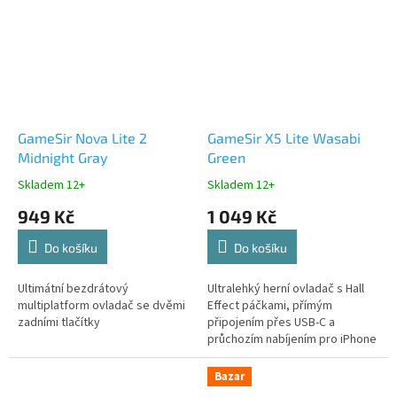
GameSir Nova Lite 2
GameSir X5 Lite Wasabi
Midnight Gray
Green
Skladem 12+
Skladem 12+
949 Kč
1 049 Kč
Do košíku
Do košíku
Ultimátní bezdrátový
Ultralehký herní ovladač s Hall
multiplatform ovladač se dvěmi
Effect páčkami, přímým
zadními tlačítky
připojením přes USB-C a
průchozím nabíjením pro iPhone
a Android.
Bazar