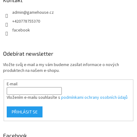
a
Kontakt
t
admin
@
gamehouse.cz
í
+420778755370
facebook
Odebírat newsletter
Vložte svůj e-mail a my vám budeme zasílat informace o nových
produktech na našem e-shopu.
E-mail
Vložením e-mailu souhlasíte s
podmínkami ochrany osobních údajů
PŘIHLÁSIT SE
Facebook