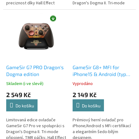
preciznost díky Hall Effect
Dragon's Dogma II. Tri-mode
páčkám bez driftu. Disponuje
připojení, TMR páčky, Hall Effect
přímým USB-C připojením s
triggery, 4 extra tlačítka,
nulovou latencí, funkcí Turbo,
nabíjecí stanice a 1000Hz polling
podporou průchozího nabíjení a
rate.
širokou kompatibilitou s
telefony o délce až 213 mm.
GameSir G7 PRO Dragon's
GameSir G8+ MFI for
Dogma edition
iPhone15 & Android (type
C)
Skladem (i ve slevě)
Vyprodáno
2 549 Kč
2 149 Kč
Do košíku
Do košíku
Limitovaná edice ovladače
Prémiový herní ovladač pro
GameSir G7 Pro ve spolupráci s
iPhone/Android s MFi certifikací
Dragon's Dogma II. Tri-mode
a elegantním šedo-bílým
připojení, TMR páčky, Hall Effect
designem.