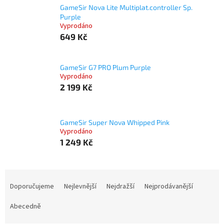
GameSir Nova Lite Multiplat.controller Sp.
Purple
Vyprodáno
649 Kč
GameSir G7 PRO Plum Purple
Vyprodáno
2 199 Kč
GameSir Super Nova Whipped Pink
Vyprodáno
1 249 Kč
Ř
a
Doporučujeme
Nejlevnější
Nejdražší
Nejprodávanější
z
e
Abecedně
n