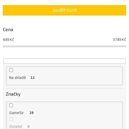
í
p
ZAVŘÍT FILTR
r
o
d
Cena
u
649
Kč
3749
Kč
k
t
ů
Na skladě
12
Značky
GameSir
29
Ostatní
0