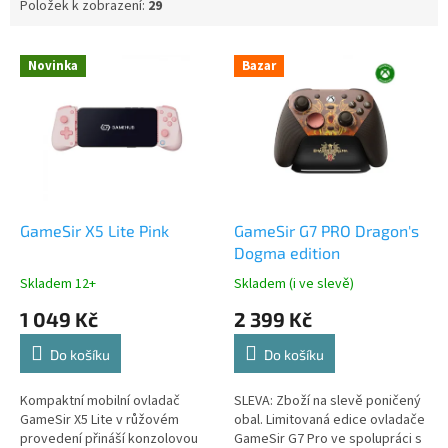
Položek k zobrazení:
29
V
Novinka
Bazar
ý
p
i
s
p
r
o
d
GameSir X5 Lite Pink
GameSir G7 PRO Dragon's
u
Dogma edition
k
Skladem 12+
Skladem (i ve slevě)
t
1 049 Kč
2 399 Kč
ů
Do košíku
Do košíku
Kompaktní mobilní ovladač
SLEVA: Zboží na slevě poničený
GameSir X5 Lite v růžovém
obal. Limitovaná edice ovladače
provedení přináší konzolovou
GameSir G7 Pro ve spolupráci s