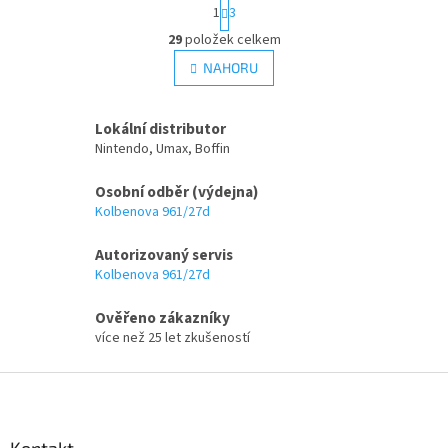
S
1
3
t
O
r
29
položek celkem
v
á
l
NAHORU
n
á
k
d
o
v
a
Lokální distributor
á
c
Nintendo, Umax, Boffin
n
í
í
p
Osobní odběr (výdejna)
r
Kolbenova 961/27d
v
k
Autorizovaný servis
y
Kolbenova 961/27d
v
ý
p
Ověřeno zákazníky
i
více než 25 let zkušeností
s
u
Z
á
p