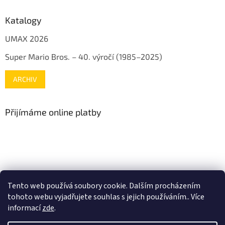
Katalogy
UMAX 2026
Super Mario Bros. – 40. výročí (1985–2025)
ARCHIV
Přijímáme online platby
www.mojenintendo.cz
www.boffin.cz
www.autodrahy.cz
Tento web používá soubory cookie. Dalším procházením
www.fleg.cz
tohoto webu vyjadřujete souhlas s jejich používáním.. Více
informací
zde
.