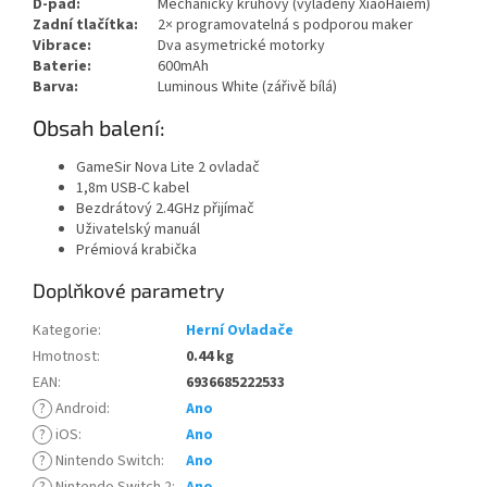
D-pad:
Mechanický kruhový (vyladěný XiaoHaiem)
Zadní tlačítka:
2× programovatelná s podporou maker
Vibrace:
Dva asymetrické motorky
Baterie:
600mAh
Barva:
Luminous White (zářivě bílá)
Obsah balení:
GameSir Nova Lite 2 ovladač
1,8m USB-C kabel
Bezdrátový 2.4GHz přijímač
Uživatelský manuál
Prémiová krabička
Doplňkové parametry
Kategorie
:
Herní Ovladače
Hmotnost
:
0.44 kg
EAN
:
6936685222533
?
Android
:
Ano
?
iOS
:
Ano
?
Nintendo Switch
:
Ano
?
Nintendo Switch 2
:
Ano