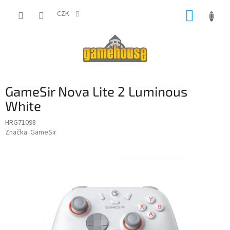
Přejít
NÁKUP
na
CZK
obsah
KOŠÍK
GameSir Nova Lite 2 Luminous
White
HRG71098
Značka:
GameSir