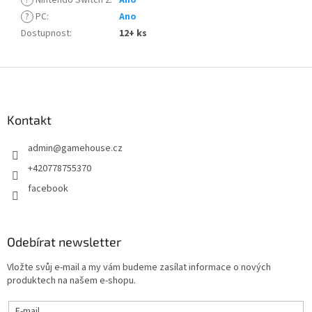
?
PC
:
Ano
Dostupnost
:
12+ ks
Z
á
p
a
Kontakt
t
admin
@
gamehouse.cz
í
+420778755370
facebook
Odebírat newsletter
Vložte svůj e-mail a my vám budeme zasílat informace o nových
produktech na našem e-shopu.
E-mail