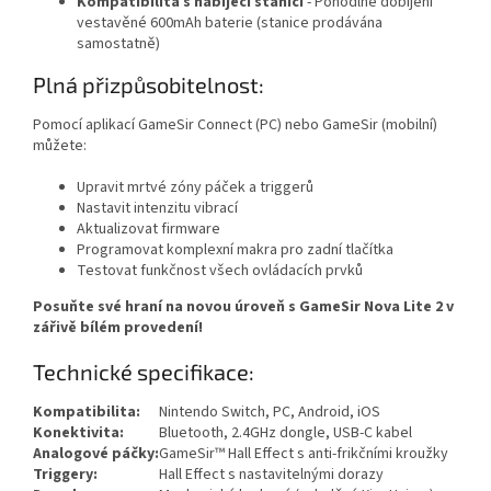
Kompatibilita s nabíjecí stanicí
- Pohodlné dobíjení
vestavěné 600mAh baterie (stanice prodávána
samostatně)
Plná přizpůsobitelnost:
Pomocí aplikací GameSir Connect (PC) nebo GameSir (mobilní)
můžete:
Upravit mrtvé zóny páček a triggerů
Nastavit intenzitu vibrací
Aktualizovat firmware
Programovat komplexní makra pro zadní tlačítka
Testovat funkčnost všech ovládacích prvků
Posuňte své hraní na novou úroveň s GameSir Nova Lite 2 v
zářivě bílém provedení!
Technické specifikace:
Kompatibilita:
Nintendo Switch, PC, Android, iOS
Konektivita:
Bluetooth, 2.4GHz dongle, USB-C kabel
Analogové páčky:
GameSir™ Hall Effect s anti-frikčními kroužky
Triggery:
Hall Effect s nastavitelnými dorazy