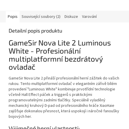
Popis
Související soubory (2)
Diskuze
Varování
Detailní popis produktu
GameSir Nova Lite 2 Luminous
White - Profesionální
multiplatformní bezdrátový
ovladač
GameSir Nova Lite 2 přináší profesionální herní zážitek do vašich
rukou. Tento multiplatformní ovladač v elegantním zářivě bílém
provedení "Luminous White" kombinuje prvotřídní technologie
včetně Hall Effect páček a triggerů s praktickými
programovatelnými zadními tlačítky. Speciálně vyladěný
mechanický kruhový D-pad od profesionálního hráče XiaoHaie
zajišťuje dokonalou přesnost, která uspokojí i náročné fanoušky
bojových her.
Výjimečné herní vlastnosti: