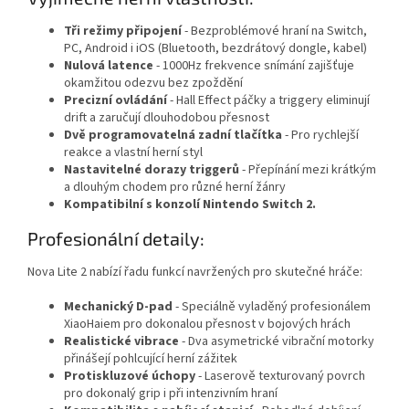
Tři režimy připojení
- Bezproblémové hraní na Switch,
PC, Android i iOS (Bluetooth, bezdrátový dongle, kabel)
Nulová latence
- 1000Hz frekvence snímání zajišťuje
okamžitou odezvu bez zpoždění
Precizní ovládání
- Hall Effect páčky a triggery eliminují
drift a zaručují dlouhodobou přesnost
Dvě programovatelná zadní tlačítka
- Pro rychlejší
reakce a vlastní herní styl
Nastavitelné dorazy triggerů
- Přepínání mezi krátkým
a dlouhým chodem pro různé herní žánry
Kompatibilní s konzolí Nintendo Switch 2.
Profesionální detaily:
Nova Lite 2 nabízí řadu funkcí navržených pro skutečné hráče:
Mechanický D-pad
- Speciálně vyladěný profesionálem
XiaoHaiem pro dokonalou přesnost v bojových hrách
Realistické vibrace
- Dva asymetrické vibrační motorky
přinášejí pohlcující herní zážitek
Protiskluzové úchopy
- Laserově texturovaný povrch
pro dokonalý grip i při intenzivním hraní