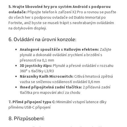
5. Hrajte libovolné hry pro systém Android s podporou
ovladače:
Připojte telefon k zařízení X2 Pro a rovnou se pusťte
do všech her s podporou ovladače od Diablo Immortal po
Fortnite, aniž byste se museli trápit s neohrabaným ovládáním
na dotykovém displeji.
6. Ovládání na úrovni konzole:
Analogové spouštěče s Hallovým efektem:
Zažijte
plynulé a dokonalé ovládání zrychlení a brzdění s
přesností na 0,1 mm
3D joysticky Alps:
Plynulé a přesné ovládání v rozsahu
360° s tlačítky L3/R3
Nárazníky Kailh Microswitch:
Citlivá hmatová zpětná
vazba se sníženou vzdáleností ovládání 0,6 mm
Ihned připojitelná zadní tlačítka:
2 přídavná zadní
tlačítka pro mapování akcí za chodu
7. Přímé připojení typu C:
Minimální vstupní latence díky
přímému USB-C připojení
8. Přizpůsobení: