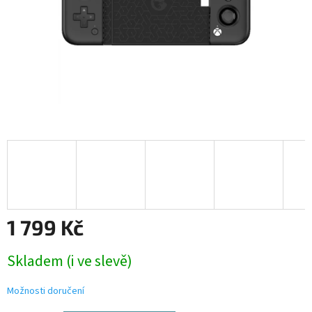
1 799 Kč
Měrná
Skladem (i ve slevě)
cena:
Možnosti doručení