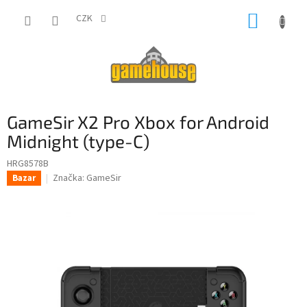
Přejít
NÁKUP
na
CZK
obsah
KOŠÍK
GameSir X2 Pro Xbox for Android
Midnight (type-C)
HRG8578B
Značka:
GameSir
Bazar