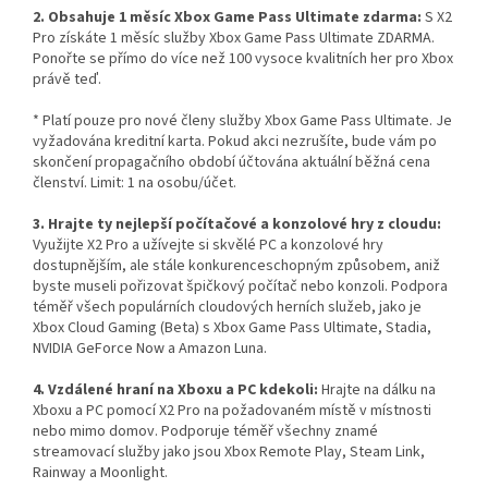
2. Obsahuje 1 měsíc Xbox Game Pass Ultimate zdarma:
S X2
Pro získáte 1 měsíc služby Xbox Game Pass Ultimate ZDARMA.
Ponořte se přímo do více než 100 vysoce kvalitních her pro Xbox
právě teď.
* Platí pouze pro nové členy služby Xbox Game Pass Ultimate. Je
vyžadována kreditní karta. Pokud akci nezrušíte, bude vám po
skončení propagačního období účtována aktuální běžná cena
členství. Limit: 1 na osobu/účet.
3. Hrajte ty nejlepší počítačové a konzolové hry z cloudu:
Využijte X2 Pro a užívejte si skvělé PC a konzolové hry
dostupnějším, ale stále konkurenceschopným způsobem, aniž
byste museli pořizovat špičkový počítač nebo konzoli. Podpora
téměř všech populárních cloudových herních služeb, jako je
Xbox Cloud Gaming (Beta) s Xbox Game Pass Ultimate, Stadia,
NVIDIA GeForce Now a Amazon Luna.
4. Vzdálené hraní na Xboxu a PC kdekoli:
Hrajte na dálku na
Xboxu a PC pomocí X2 Pro na požadovaném místě v místnosti
nebo mimo domov. Podporuje téměř všechny znamé
streamovací služby jako jsou Xbox Remote Play, Steam Link,
Rainway a Moonlight.