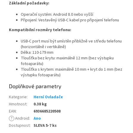
Základní požadavky:
Operační systém: Android 8.0 nebo vyšší
Připojení: Vestavěný USB-C kabel pro připojení telefonu
Kompatibilní rozměry telefonu:
USB-C port musí být umístěn přibližně ve středu telefonu
(horizontálně i vertikálně)
Délka: 110-179 mm
Tloušťka bez krytu: maximálně 12 mm (bez výstupku
fotoaparátu)
Tloušťka s krytem: maximálně 10 mm + kryt do 1 mm (bez
výstupku fotoaparátu)
Doplňkové parametry
Kategorie
:
Herní Ovladače
Hmotnost
:
0.38 kg
EAN
:
6936685220508
?
Android
:
Ano
Dostupnost
:
SLEVA 5-7 ks