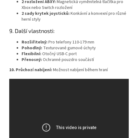
2 rozložení ABXY:
Magnetická vyměnitelná tlačítka pro
Xbox nebo Switch rozložení
2 sady krytek joysticků:
Konkávní a konvexní pro různé
herní styly
9. Další vlastnosti:
Rozšiřitelný:
Pro telefony 110-179 mm
Pohodlný:
Texturované gumové úchyty
Flexibilní:
Otočný USB-C port
Přenosný:
Ochranné pouzdro součástí
10. Průchozí nabíjení:
Možnost nabíjení během hraní