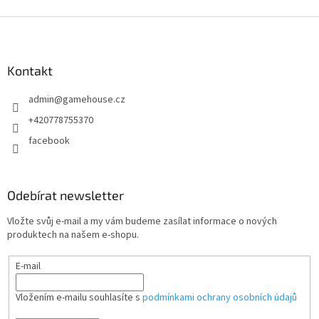
Z
á
p
a
Kontakt
t
admin
@
gamehouse.cz
í
+420778755370
facebook
Odebírat newsletter
Vložte svůj e-mail a my vám budeme zasílat informace o nových
produktech na našem e-shopu.
E-mail
Vložením e-mailu souhlasíte s
podmínkami ochrany osobních údajů