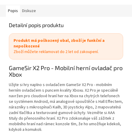
Popis
Diskuze
Detailní popis produktu
Produkt má poškozený obal, zboží je funkční a
nepoškozené
Zboží můžete reklamovat do 2 let od zakoupení.
GameSir X2 Pro - Mobilní herní ovladač pro
Xbox
Užijte si hry naplno s ovladačem GameSir X2 Pro - mobilním
herním ovladačem s puncem kvality Xboxu. X2 Pro je speciálně
navržen pro cloudové hraní her na Xbox na chytrých telefonech
se systémem Android, má analogové spouštěče s Hall Effectem,
nárazníky s mikrospínači Kailh, 3D joysticky Alps, 2 mapovatelná
zadní tlačítka a texturované gumové úchyty. Vezměte si AAA
tituly do přenosného hraní. X2 Pro zdokonaluje váš zážitek z
mobilního hraní nad rámec konzole tím, že ho umožňuje kdekoli,
kdykoli a komukoli.