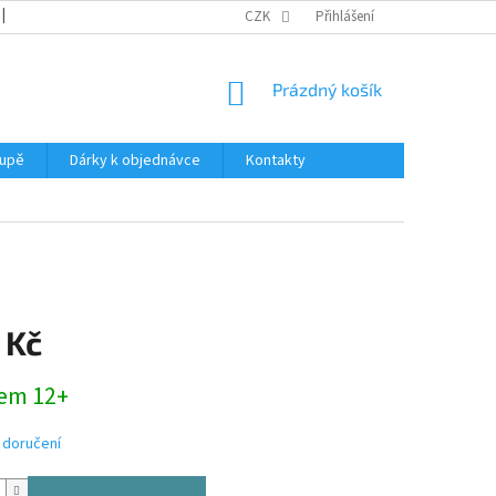
REKLAMACE
KATALOGY
CZK
PODMÍNKY OCHRANY OSOBNÍCH ÚDAJŮ
Přihlášení
NÁKUPNÍ
Prázdný košík
KOŠÍK
oupě
Dárky k objednávce
Kontakty
 Kč
em 12+
 doručení