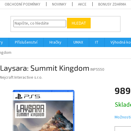
OBCHODNÍ PODMÍNKY
NOVINKY
AKCE
BONUSY ZDARMA
HLEDAT
ry
Příslušenství
Hračky
UMAX
IT
Výhodná k
ingdom
 Laysara: Summit Kingdom
INP5550
Nejcraft Interactive s.r.o.
989
Měrná
Sklad
cena:
Možnosti