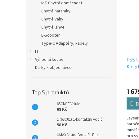
IoT Chytrá domácnost
Chytré náramky
Chytré váhy
Chytré láhve
E-Scooter
Type-C Adaptéry, kabely
IT
PS5 L
Výhodná koupě
Kingd
Dárky k objednávce
Editi
1 67
Top 5 produktů
D
6SCM1F Vrtule
68 Kč
Laysar
1 (6SC01) 1-kontaktní vodič
náročn
58 Kč
musíš
UMAX VisionBook 8L Plus
pro sv