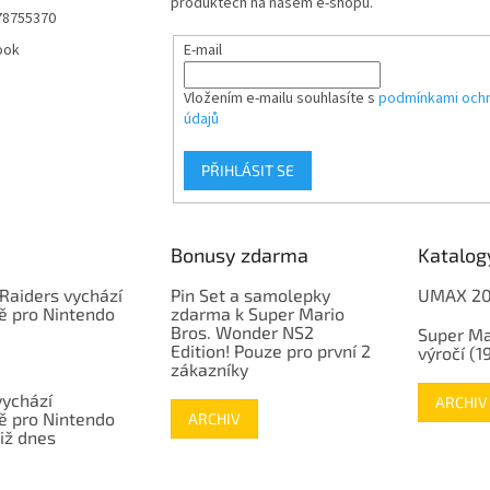
produktech na našem e-shopu.
78755370
ook
E-mail
Vložením e-mailu souhlasíte s
podmínkami ochr
údajů
PŘIHLÁSIT SE
Bonusy zdarma
Katalog
Raiders vychází
Pin Set a samolepky
UMAX 2
ě pro Nintendo
zdarma k Super Mario
Bros. Wonder NS2
Super Ma
Edition! Pouze pro první 2
výročí (
zákazníky
vychází
ARCHIV
ě pro Nintendo
ARCHIV
již dnes