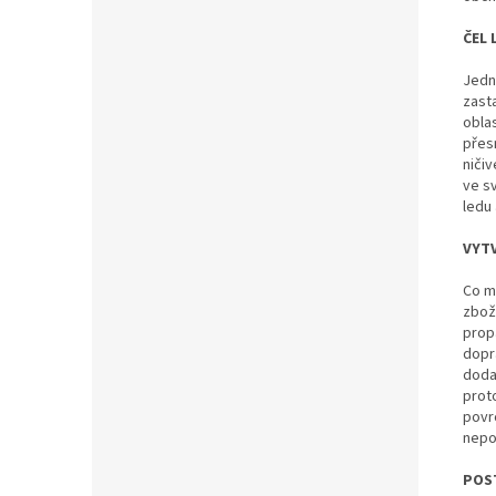
ČEL 
Jedn
zast
oblas
přes
niči
ve s
ledu 
VYT
Co m
zbož
propa
dopra
doda
proto
povr
nepo
POS