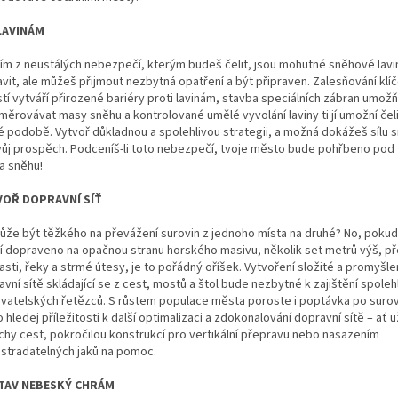
LAVINÁM
ím z neustálých nebezpečí, kterým budeš čelit, jsou mohutné sněhové lavin
avit, ale můžeš přijmout nezbytná opatření a být připraven. Zalesňování klí
tí vytváří přirozené bariéry proti lavinám, stavba speciálních zábran umož
měrovávat masy sněhu a kontrolované umělé vyvolání laviny ti jí umožní čel
vé podobě. Vytvoř důkladnou a spolehlivou strategii, a možná dokážeš sílu 
vůj prospěch. Podceníš-li toto nebezpečí, tvoje město bude pohřbeno pod
a sněhu!
VOŘ DOPRAVNÍ SÍŤ
ůže být těžkého na převážení surovin z jednoho místa na druhé? No, pokud
í dopraveno na opačnou stranu horského masivu, několik set metrů výš, p
sti, řeky a strmé útesy, je to pořádný oříšek. Vytvoření složité a promyšl
vní sítě skládající se z cest, mostů a štol bude nezbytné k zajištění spoleh
vatelských řetězců. S růstem populace města poroste i poptávka po surov
 hledej příležitosti k další optimalizaci a zdokonalování dopravní sítě – ať u
chy cest, pokročilou konstrukcí pro vertikální přepravu nebo nasazením
stradatelných jaků na pomoc.
TAV NEBESKÝ CHRÁM