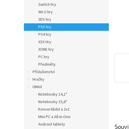
n
Switch hry
e
Wii U hry
l
3DS hry
PS5 hry
PS4 hry
XSX Hry
XONE hry
PC hry
Předměty
Příslušenství
Hračky
UMAX
Notebooky 14,1"
Notebooky 15,6"
Konvertibilní a 2v1
Mini PC a All-in-One
Android tablety
Souvi