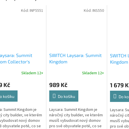
Kód:
INP5551
Kód:
INS550
aysara: Summit
SWITCH Laysara: Summit
SWITCH L
om Collector's
Kingdom
Kingdom 
on
Edition
Skladem 12+
Skladem 12+
9 Kč
989 Kč
1 679 K
o košíku
Do košíku
Do ko
a: Summit Kingdom je
Laysara: Summit Kingdom je
Laysara: S
ý city builder, ve kterém
náročný city builder, ve kterém
náročný cit
 vybudovat nový domov
musíš vybudovat nový domov
musíš vyb
é obyvatele poté, co se
pro své obyvatele poté, co se
pro své ob