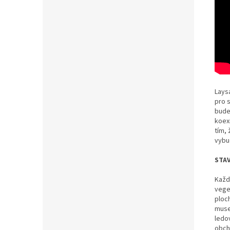
Lays
pro 
bude
koex
tím, 
vybu
STAV
Každ
vege
ploc
muse
ledo
obch