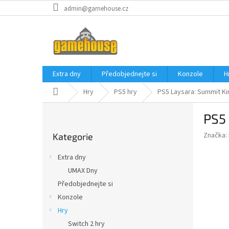
Přejít
admin@gamehouse.cz
na
obsah
Extra dny
Předobjednejte si
Konzole
H
Domů
Hry
PS5 hry
PS5 Laysara: Summit K
P
PS5
o
Přeskočit
s
Značka:
Kategorie
kategorie
t
r
Extra dny
a
UMAX Dny
n
Předobjednejte si
n
í
Konzole
p
Hry
a
Switch 2 hry