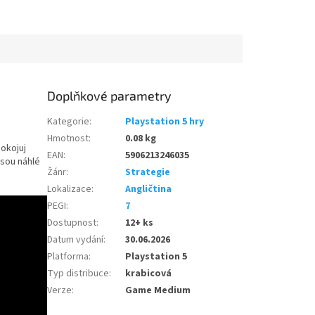
 neobyvatelnými.
Doplňkové parametry
Kategorie
:
Playstation 5 hry
Hmotnost
:
0.08 kg
pokojuj
EAN
:
5906213246035
jsou náhlé
Žánr
:
Strategie
Lokalizace
:
Angličtina
PEGI
:
7
Dostupnost
:
12+ ks
Datum vydání
:
30.06.2026
Platforma
:
Playstation 5
Typ distribuce
:
krabicová
Verze
:
Game Medium