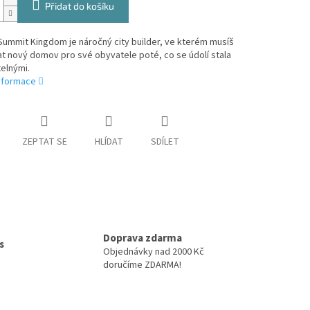
Přidat do košíku
Summit Kingdom je náročný city builder, ve kterém musíš
t nový domov pro své obyvatele poté, co se údolí stala
elnými.
informace
ZEPTAT SE
HLÍDAT
SDÍLET
Doprava zdarma
s
Objednávky nad 2000 Kč
doručíme ZDARMA!