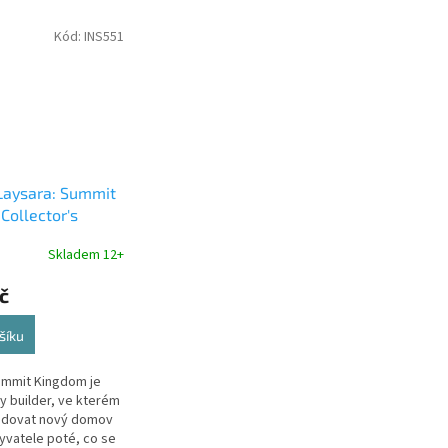
Kód:
INS551
aysara: Summit
Collector's
Skladem 12+
č
šíku
ummit Kingdom je
y builder, ve kterém
udovat nový domov
yvatele poté, co se