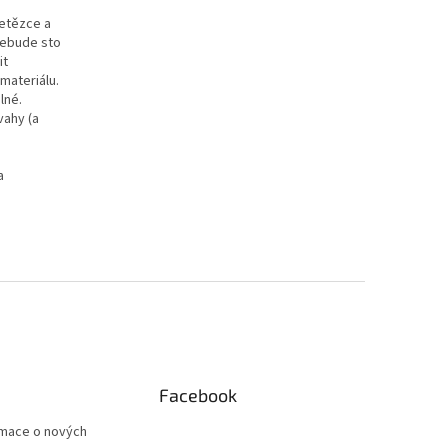
řetězce a
 Nebude sto
it
materiálu.
lné.
vahy (a
a
Facebook
rmace o nových