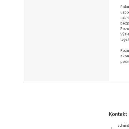
Poku
uspok
tak 
bezp
Pozo
Výsl
tvých
Pozná
ekon
podm
Z
á
p
a
t
Kontakt
í
admin