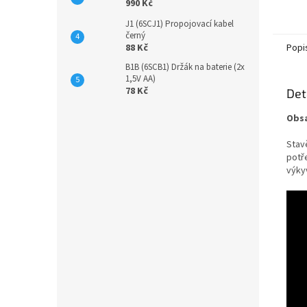
990 Kč
údolí 
J1 (6SCJ1) Propojovací kabel
černý
Popi
88 Kč
B1B (6SCB1) Držák na baterie (2x
1,5V AA)
78 Kč
Det
Obsa
Stavě
potř
výkyv