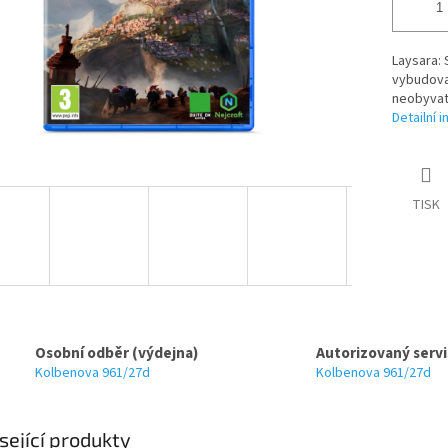
Laysara: 
vybudova
neobyvat
Detailní 
TISK
Osobní odběr (výdejna)
Autorizovaný servi
Kolbenova 961/27d
Kolbenova 961/27d
sející produkty