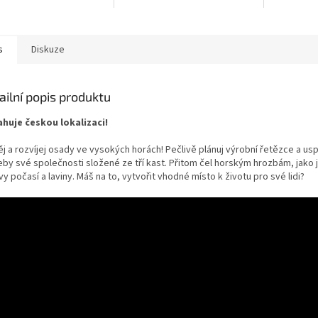
stala neobyvatelnými.
údolí stala neobyvatelnými.
údolí stala
s
Diskuze
ailní popis produktu
huje českou lokalizaci!
j a rozvíjej osady ve vysokých horách! Pečlivě plánuj výrobní řetězce a us
eby své společnosti složené ze tří kast. Přitom čel horským hrozbám, jako 
y počasí a laviny. Máš na to, vytvořit vhodné místo k životu pro své lidi?