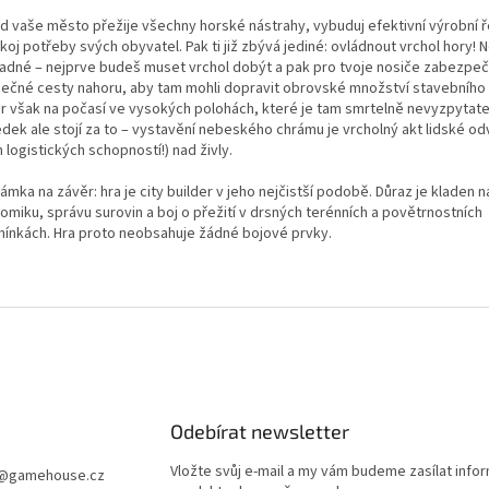
d vaše město přežije všechny horské nástrahy, vybuduj efektivní výrobní 
oj potřeby svých obyvatel. Pak ti již zbývá jediné: ovládnout vrchol hory!
nadné – nejprve budeš muset vrchol dobýt a pak pro tvoje nosiče zabezpeč
ečné cesty nahoru, aby tam mohli dopravit obrovské množství stavebního 
r však na počasí ve vysokých polohách, které je tam smrtelně nevyzpytate
edek ale stojí za to – vystavění nebeského chrámu je vrcholný akt lidské od
 logistických schopností!) nad živly.
mka na závěr: hra je city builder v jeho nejčistší podobě. Důraz je kladen n
omiku, správu surovin a boj o přežití v drsných terénních a povětrnostních
ínkách. Hra proto neobsahuje žádné bojové prvky.
Odebírat newsletter
Vložte svůj e-mail a my vám budeme zasílat info
@
gamehouse.cz