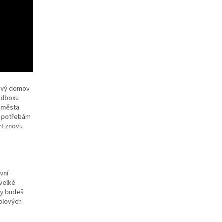
nový domov
andboxu
e města
m potřebám
ýt znovu
vní
velké
dy budeš
olových