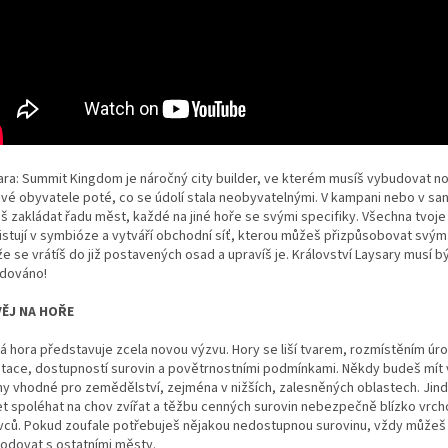
ara: Summit Kingdom je náročný city builder, ve kterém musíš vybudovat 
své obyvatele poté, co se údolí stala neobyvatelnými. V kampani nebo v s
š zakládat řadu měst, každé na jiné hoře se svými specifiky. Všechna tvoj
istují v symbióze a vytváří obchodní síť, kterou můžeš přizpůsobovat svý
že se vrátíš do již postavených osad a upravíš je. Království Laysary musí b
dováno!
ĚJ NA HOŘE
á hora představuje zcela novou výzvu. Hory se liší tvarem, rozmístěním úro
tace, dostupností surovin a povětrnostními podmínkami. Někdy budeš mít 
hy vhodné pro zemědělství, zejména v nižších, zalesněných oblastech. Jin
t spoléhat na chov zvířat a těžbu cenných surovin nebezpečně blízko vrch
vců. Pokud zoufale potřebuješ nějakou nedostupnou surovinu, vždy můžeš
odovat s ostatními městy.