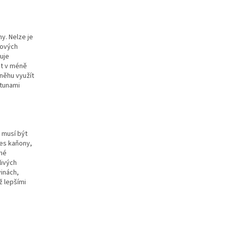
y. Nelze je
čových
ňuje
it v méně
sněhu využít
 tunami
 musí být
řes kaňony,
ené
livých
inách,
ž lepšími