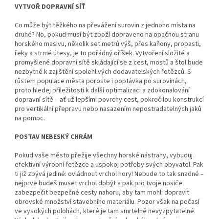
VYTVOŘ DOPRAVNÍ SÍŤ
Co může být těžkého na převážení surovin z jednoho místa na
druhé? No, pokud musí být zboží dopraveno na opačnou stranu
horského masivu, několik set metrů výš, přes kaňony, propasti,
řeky a strmé útesy, je to pořádný oříšek. Vytvoření složité a
promyšlené dopravní sítě skládající se z cest, mostů a štol bude
nezbytné k zajištění spolehlivých dodavatelských řetězců. S
růstem populace města poroste i poptávka po surovinách,
proto hledej příležitosti k další optimalizaci a zdokonalování
dopravní sítě – ať už lepšími povrchy cest, pokročilou konstrukcí
pro vertikální přepravu nebo nasazením nepostradatelných jaků
na pomoc.
POSTAV NEBESKÝ CHRÁM
Pokud vaše město přežije všechny horské nástrahy, vybuduj
efektivní výrobní řetězce a uspokoj potřeby svých obyvatel. Pak
ti již zbývá jediné: ovládnout vrchol hory! Nebude to tak snadné –
nejprve budeš muset vrchol dobýt a pak pro tvoje nosiče
zabezpečit bezpečné cesty nahoru, aby tam mohli dopravit
obrovské množství stavebního materiálu. Pozor však na počasí
ve vysokých polohách, které je tam smrtelně nevyzpytatelné.