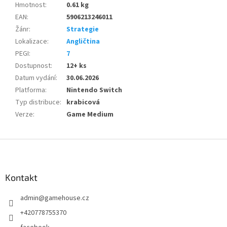
Hmotnost
:
0.61 kg
EAN
:
5906213246011
Žánr
:
Strategie
Lokalizace
:
Angličtina
PEGI
:
7
Dostupnost
:
12+ ks
Datum vydání
:
30.06.2026
Platforma
:
Nintendo Switch
Typ distribuce
:
krabicová
Verze
:
Game Medium
Z
á
p
a
Kontakt
t
admin
@
gamehouse.cz
í
+420778755370