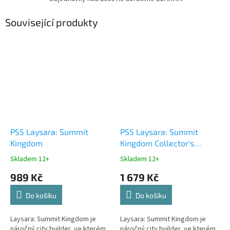
Související produkty
PS5 Laysara: Summit
PS5 Laysara: Summit
Kingdom
Kingdom Collector's
Edition
Skladem 12+
Skladem 12+
989 Kč
1 679 Kč
Do košíku
Do košíku
Laysara: Summit Kingdom je
Laysara: Summit Kingdom je
náročný city builder, ve kterém
náročný city builder, ve kterém