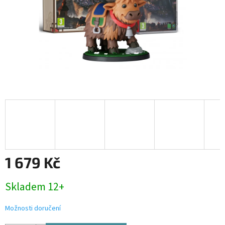
1 679 Kč
Měrná
Skladem 12+
cena:
Možnosti doručení