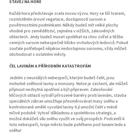
STAVĚJ NA HOŘE
Každá hora představuje zcela novou výzvu. Hory se liší tvarem,
rozmístěním úrovní vegetace, dostupností surovin a
povětrnostními podmínkami. Někdy budeš mít velké plochy
vhodné pro zemědělství, zejména v nižších, zalesněných
oblastech. Jindy budeš muset spoléhat na chov zvířat a těžbu
cenných surovin nebezpečně blízko vrcholových ledovců. Pokud
zoufale potřebuješ nějakou nedostupnou surovinu, vždy můžeš
obchodovat s ostatními městy.
ČEL LAVINÁM A PŘÍRODNÍM KATASTROFÁM
Jedním z neustálých nebezpečí, kterým budeš čelit, jsou
mohutné sněhové laviny a monzuny. Nelze je zastavit, ale můžeš
přijmout nezbytná opatření a být připraven. Zalesňování
klíčových oblastí vytváří přirozené bariéry proti lavinám, stavba
speciálních zábran umožňuje přesměrovávat masy sněhu a
kontrolované umělé vyvolání laviny ti jí umožní čelit v méně
ničivé podobě. Vytvoř důkladnou a spolehlivou strategii, a
možná dokážeš sílu sněhu využít ve svůj prospěch. Podceníš-li
toto nebezpečí, tvoje město bude pohřbeno pod tunami ledu a
sněhu!