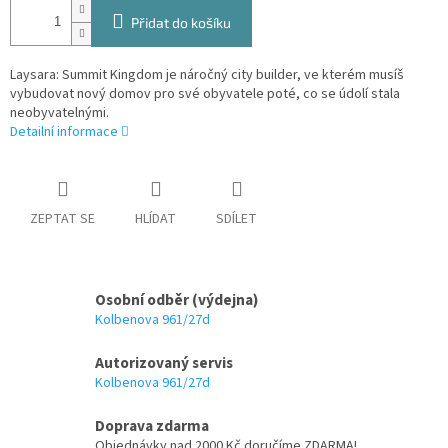
Přidat do košíku
Laysara: Summit Kingdom je náročný city builder, ve kterém musíš
vybudovat nový domov pro své obyvatele poté, co se údolí stala
neobyvatelnými.
Detailní informace
ZEPTAT SE
HLÍDAT
SDÍLET
Osobní odběr (výdejna)
Kolbenova 961/27d
Autorizovaný servis
Kolbenova 961/27d
Doprava zdarma
Objednávky nad 2000 Kč doručíme ZDARMA!