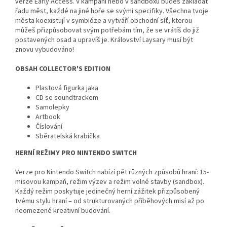
verze Early Access. V kampani nebo v sandboxu budeš zakládat
řadu měst, každé na jiné hoře se svými specifiky. Všechna tvoje
města koexistují v symbióze a vytváří obchodní síť, kterou
můžeš přizpůsobovat svým potřebám tím, že se vrátíš do již
postavených osad a upravíš je. Království Laysary musí být
znovu vybudováno!
OBSAH COLLECTOR'S EDITION
Plastová figurka jaka
CD se soundtrackem
Samolepky
Artbook
Číslování
Sběratelská krabička
HERNÍ REŽIMY PRO NINTENDO SWITCH
Verze pro Nintendo Switch nabízí pět různých způsobů hraní: 15-
misovou kampaň, režim výzev a režim volné stavby (sandbox).
Každý režim poskytuje jedinečný herní zážitek přizpůsobený
tvému stylu hraní – od strukturovaných příběhových misí až po
neomezené kreativní budování.