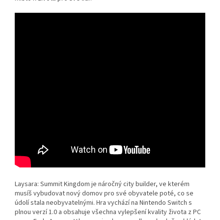
Laysara: Summit Kingdom je náročný city builder, ve kterém
musíš vybudovat nový domov pro své obyvatele poté, co se
údolí stala neobyvatelnými. Hra vychází na Nintendo Switch s
plnou verzí 1.0 a obsahuje všechna vylepšení kvality života z PC