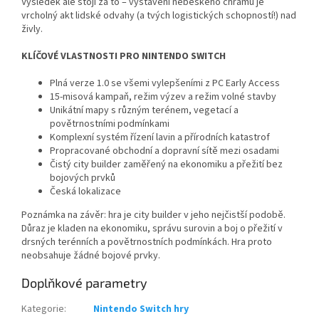
Výsledek ale stojí za to – vystavění nebeského chrámu je
vrcholný akt lidské odvahy (a tvých logistických schopností!) nad
živly.
KLÍČOVÉ VLASTNOSTI PRO NINTENDO SWITCH
Plná verze 1.0 se všemi vylepšeními z PC Early Access
15-misová kampaň, režim výzev a režim volné stavby
Unikátní mapy s různým terénem, vegetací a
povětrnostními podmínkami
Komplexní systém řízení lavin a přírodních katastrof
Propracované obchodní a dopravní sítě mezi osadami
Čistý city builder zaměřený na ekonomiku a přežití bez
bojových prvků
Česká lokalizace
Poznámka na závěr: hra je city builder v jeho nejčistší podobě.
Důraz je kladen na ekonomiku, správu surovin a boj o přežití v
drsných terénních a povětrnostních podmínkách. Hra proto
neobsahuje žádné bojové prvky.
Doplňkové parametry
Kategorie
:
Nintendo Switch hry