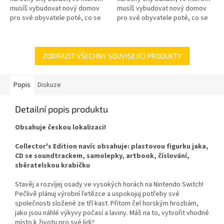
musíš vybudovat nový domov
musíš vybudovat nový domov
pro své obyvatele poté, co se
pro své obyvatele poté, co se
údolí stala neobyvatelnými.
údolí stala neobyvatelnými.
ZOBRAZIT VŠECHNY SOUVISEJÍCÍ PRODUKTY
Popis
Diskuze
Detailní popis produktu
Obsahuje českou lokalizaci!
Collector's Edition navíc obsahuje: plastovou figurku jaka,
CD se soundtrackem, samolepky, artbook, číslování,
sběratelskou krabičku
Stavěj a rozvíjej osady ve vysokých horách na Nintendo Switch!
Pečlivě plánuj výrobní řetězce a uspokojuj potřeby své
společnosti složené ze tří kast. Přitom čel horským hrozbám,
jako jsou náhlé výkyvy počasí a laviny. Máš na to, vytvořit vhodné
místo k životu pro své lidi?