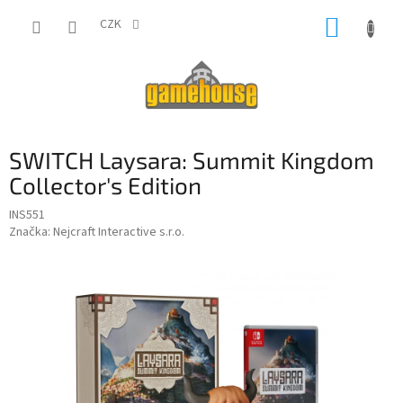
Přejít
NÁKUP
na
CZK
obsah
KOŠÍK
SWITCH Laysara: Summit Kingdom
Collector's Edition
INS551
Značka:
Nejcraft Interactive s.r.o.