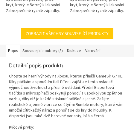
kryt, který je šetrný k lakování.
kryt, který je šetrný k lakování.
Zabezpečené rychlé západky.
Zabezpečené rychlé západky.
Vynikající páčky s Hall efektem
Vynikající páčky s Hall efektem
proti driftu. To vše na
proti driftu. To vše na
speciálním GameSir G7 SE –
speciálním GameSir G7 SE –
poprvé přináší Hall Effect sticky
poprvé přináší Hall Effect sticky
ZOBRAZIT VŠECHNY SOUVISEJÍCÍ PRODUKTY
na ovladač Xbox
na ovladač Xbox
Popis
Související soubory (3)
Diskuze
Varování
Detailní popis produktu
Chopte se herní výhody na Xboxu, kterou přináší GameSir G7 HE.
Díky páčkám a spouštím Hall Effect zajišťuje tento ovladač
výjimečnou životnost a přesné ovládání. Přední E-sportová
tlačítka s mikrospínači poskytují pohodlí a uspokojivou zpětnou
vazbu, díky níž je každé stisknutí odlišné a jasné. Zažijte
realistické a jemné vibrace se čtyřmi Rumble motory, které vám
umožní cítit každý náraz a ponořit se do hry do hloubky. K
dispozici jsou také dvě barevné varianty, bílá a černá.
Klíčové prvky: