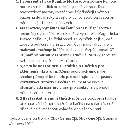
Hyperrealistické Rumble Motory:
Dva odlišné Rumble
motory v rukojetích pro silné a jemné vibrace. Dva
asymetrické motory uvnitř spouští přinášejí zpětnou
vazbu na dosah ruky. Zažijte přesnou zpětnou vazbu při
pádech, výstřelech a nárazech.
Magnetický vyměnitelný čelní panel:
Přizpůsobte si
jedinečný ovladač Xbox a okamžitě vynikněte. Magnetická
funkce zajišťuje, že čelní panel lze vyměnit za jiné, což
zvyšuje pohlcující herní zážitek. Čelní panel vhodný pro
malování umožňuje hráčům malovat a přizpůsobovat G7
HE, aniž by museli rozebírat ovladač. Užijte si vyjadřování
sebe sama prostřednictvím úprav.
3,5mm konektor pro sluchátka a tlačítko pro
ztlumení mikrofonu:
3,5mm audio jack umožňuje
snadné připojení headsetu pro pohlcující zvuk a jasnou
komunikaci. Nezávislé tlačítko ztlumení poskytuje
okamžité ztlumení mikrofonu pro soukromí a pohodlí
během online interakcí.
2 Nastavitelná zadní tlačítka:
Široce podporují funkce
přemapování téměř u každého tlačítka na ovladači, což
přidává další možnosti ovládání do vašeho hraní.
Podporované platformy: Xbox Series X|S, Xbox One X|S, Steam a
Windows 10/11