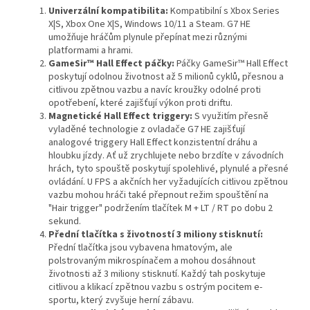
Univerzální kompatibilita:
Kompatibilní s Xbox Series
X|S, Xbox One X|S, Windows 10/11 a Steam. G7 HE
umožňuje hráčům plynule přepínat mezi různými
platformami a hrami.
GameSir™ Hall Effect páčky:
Páčky GameSir™ Hall Effect
poskytují odolnou životnost až 5 milionů cyklů, přesnou a
citlivou zpětnou vazbu a navíc kroužky odolné proti
opotřebení, které zajišťují výkon proti driftu.
Magnetické Hall Effect triggery:
S využitím přesně
vyladěné technologie z ovladače G7 HE zajišťují
analogové triggery Hall Effect konzistentní dráhu a
hloubku jízdy. Ať už zrychlujete nebo brzdíte v závodních
hrách, tyto spouště poskytují spolehlivé, plynulé a přesné
ovládání. U FPS a akčních her vyžadujících citlivou zpětnou
vazbu mohou hráči také přepnout režim spouštění na
"Hair trigger" podržením tlačítek M + LT / RT po dobu 2
sekund.
Přední tlačítka s životností 3 miliony stisknutí:
Přední tlačítka jsou vybavena hmatovým, ale
polstrovaným mikrospínačem a mohou dosáhnout
životnosti až 3 miliony stisknutí. Každý tah poskytuje
citlivou a klikací zpětnou vazbu s ostrým pocitem e-
sportu, který zvyšuje herní zábavu.