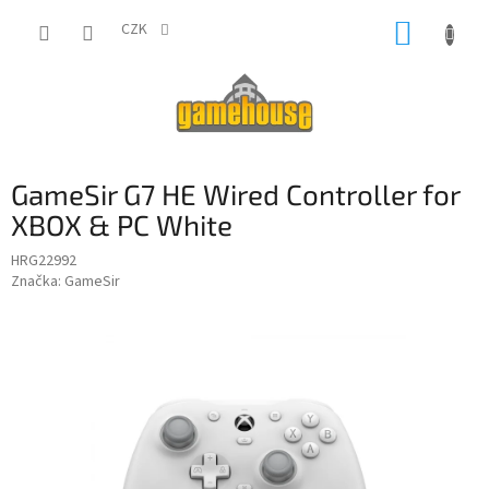
Přejít
NÁKUP
na
CZK
obsah
KOŠÍK
GameSir G7 HE Wired Controller for
XBOX & PC White
HRG22992
Značka:
GameSir