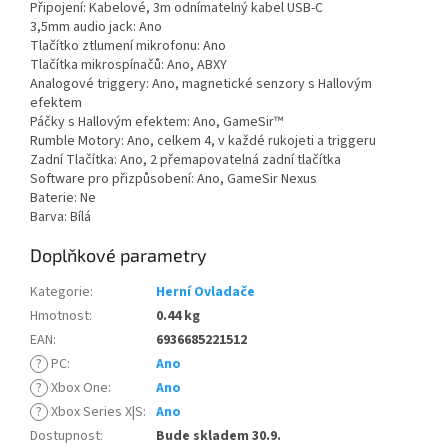
Připojení: Kabelové, 3m odnímatelný kabel USB-C
3,5mm audio jack: Ano
Tlačítko ztlumení mikrofonu: Ano
Tlačítka mikrospínačů: Ano, ABXY
Analogové triggery: Ano, magnetické senzory s Hallovým
efektem
Páčky s Hallovým efektem: Ano, GameSir™
Rumble Motory: Ano, celkem 4, v každé rukojeti a triggeru
Zadní Tlačítka: Ano, 2 přemapovatelná zadní tlačítka
Software pro přizpůsobení: Ano, GameSir Nexus
Baterie: Ne
Barva: Bílá
Doplňkové parametry
Kategorie
:
Herní Ovladače
Hmotnost
:
0.44 kg
EAN
:
6936685221512
?
PC
:
Ano
?
Xbox One
:
Ano
?
Xbox Series X|S
:
Ano
Dostupnost
:
Bude skladem 30.9.