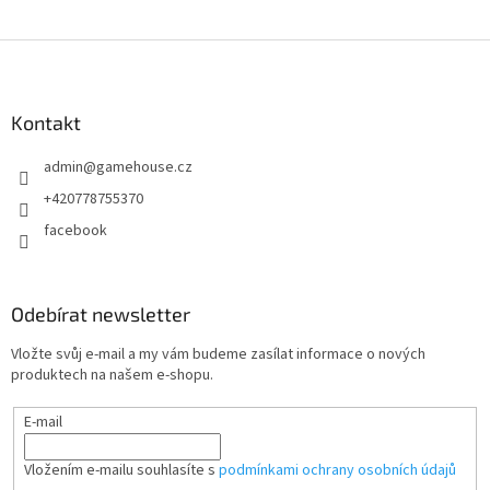
Z
á
p
a
Kontakt
t
admin
@
gamehouse.cz
í
+420778755370
facebook
Odebírat newsletter
Vložte svůj e-mail a my vám budeme zasílat informace o nových
produktech na našem e-shopu.
E-mail
Vložením e-mailu souhlasíte s
podmínkami ochrany osobních údajů