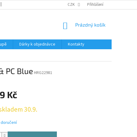
REKLAMACE
KATALOGY
CZK
PODMÍNKY OCHRANY OSOBNÍCH ÚDAJŮ
Přihlášení
NÁKUPNÍ
Prázdný košík
KOŠÍK
oupě
Dárky k objednávce
Kontakty
& PC Blue
HRG22981
9 Kč
skladem 30.9.
 doručení