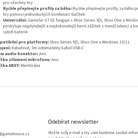
pro všechny hry.
Rychle přepínejte profily za běhu:
Rychle přepínejte profily za běhu p
hry pomocí jednoduchých kombinací tlačítek.
Univerzální:
GameSir G7 SE funguje s Xbox Series X|S, Xbox One a Windo
poskytuje nejplynulejší a nejdokonalejší herní zážitek s menší latencí a b
vybití baterie.
atibilní pro platformy:
Xbox Series X|S, Xbox One a Windows 10/11
ojení:
Kabelové, 3m odnímatelný kabel USB-C
m audio konektor:
Ano
ítko ztlumení mikrofonu:
Ano
ítka ABXY:
Membrána
Odebírat newsletter
Vložte svůj e-mail a my vám budeme zasílat info
@
gamehouse.cz