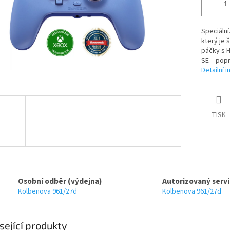
Speciální
který je 
páčky s H
SE – popr
Detailní 
TISK
Osobní odběr (výdejna)
Autorizovaný servi
Kolbenova 961/27d
Kolbenova 961/27d
sející produkty