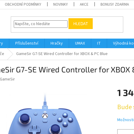
OBCHODNÍ PODMÍNKY
NOVINKY
AKCE
BONUSY ZDARMA
HLEDAT
ry
Příslušenství
Hračky
UMAX
IT
Výhodná k
ače
GameSir G7-SE Wired Controller for XBOX & PC Blue
Sir G7-SE Wired Controller for XBOX 
GameSir
1 34
Měrná
Bude 
cena:
Možnosti