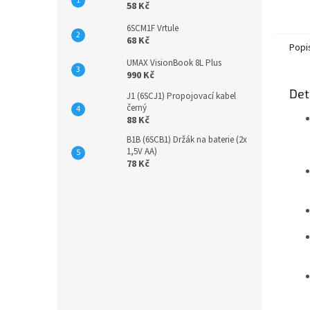
Vynika
58 Kč
proti d
6SCM1F Vrtule
speciá
68 Kč
poprvé
Popi
na ovl
UMAX VisionBook 8L Plus
990 Kč
Det
J1 (6SCJ1) Propojovací kabel
černý
88 Kč
B1B (6SCB1) Držák na baterie (2x
1,5V AA)
78 Kč