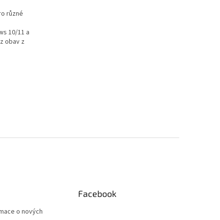
ro různé
ws 10/11 a
ez obav z
Facebook
rmace o nových