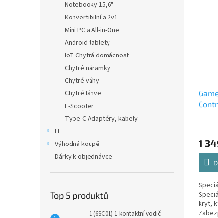
Notebooky 15,6"
Konvertibilní a 2v1
Mini PC a All-in-One
Android tablety
IoT Chytrá domácnost
Chytré náramky
Chytré váhy
Game
Chytré láhve
Contr
E-Scooter
Oran
Type-C Adaptéry, kabely
IT
1 34
Výhodná koupě
Dárky k objednávce
D
Speciá
Speciá
Top 5 produktů
kryt, k
Zabez
1 (6SC01) 1-kontaktní vodič