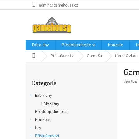
Přejít
admin@gamehouse.cz
na
obsah
Extra dny
Předobjednejte si
Konzole
H
Domů
Příslušenství
GameSir
Herní Ovlad
P
Game
o
Přeskočit
s
Značka:
Kategorie
kategorie
t
r
Extra dny
a
UMAX Dny
n
Předobjednejte si
n
í
Konzole
p
Hry
a
Příslušenství