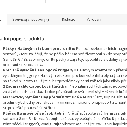
jící páčky s Hall efektem
Vynikající páčky s Hall efektem
riftu. To vše na
proti driftu. To vše na
lním GameSir G7 SE –
speciálním GameSir G7 SE –
 přináší Hall Effect sticky
poprvé přináší Hall Effect sticky
s
Související soubory (3)
Diskuze
Varování
adač Xbox
na ovladač Xbox
ailní popis produktu
Páčky s Hallovým efektem proti driftu:
Pomocí bezkontaktních magn
senzorů, které zajišťují, že se páčky během své životnosti nikdy neopotř
GameSir G7 SE zabraňuje driftu páčky a zajišťuje spolehlivý a odolný výk
pro hraní na Xboxu a PC.
Precizně vyladěné analogové triggery s Hallovým efektem:
S přesn
vyladěnými triggery s Hallovým efektem pro konzistentní a plynulý tah se
na závod s jistotou a užijte si bezproblémový herní zážitek jako nikdy př
2 Zadní rychlo-západková tlačítka:
Přepnutím rychlých západek povol
zakážete zadní tlačítka. Hladce přizpůsobte svůj herní styl v různých hrác
Magnetický vyměnitelný přední kryt:
Udělejte hraní smysluplnějším. 
přední kryt vhodný pro lakování vám umožní snadno přizpůsobit a změnit
SE pro ještě poutavější zážitek.
Plně softwarově přizpůsobitelné:
Plně přizpůsobte svůj herní zážite
softwaru GameSir Nexus. Mapujte tlačítka, vylepšujte úhlopříčku D-padu, 
zóny páček i triggerů, konfigurujte vibrace atd. Zažijte exkluzivní impulziv