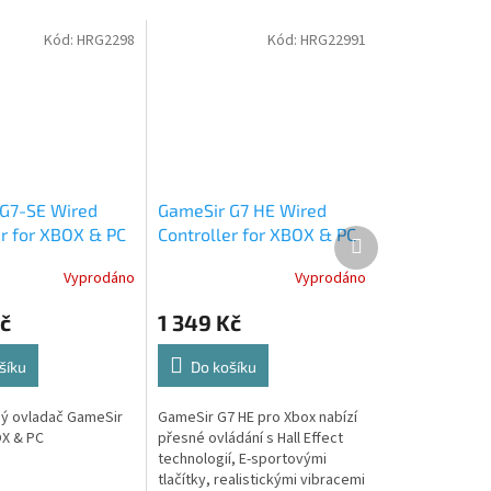
Kód:
HRG2298
Kód:
HRG22991
G7-SE Wired
GameSir G7 HE Wired
er for XBOX & PC
Controller for XBOX & PC
Další
produkt
Black
Vyprodáno
Vyprodáno
č
1 349 Kč
šíku
Do košíku
ý ovladač GameSir
GameSir G7 HE pro Xbox nabízí
X & PC
přesné ovládání s Hall Effect
technologií, E-sportovými
tlačítky, realistickými vibracemi