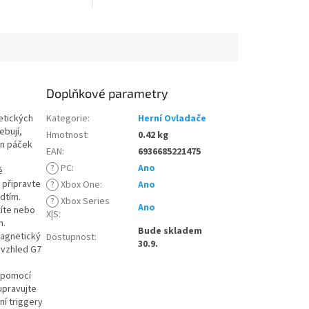
a univerzální kompatibilitou pro
dokonalý herní zážitek.
Doplňkové parametry
etických
Kategorie
:
Herní Ovladače
ebují,
Hmotnost
:
0.42 kg
on páček
EAN
:
6936685221475
?
PC
:
Ano
ě
 připravte
?
Xbox One
:
Ano
edtím.
?
Xbox Series
Ano
íte nebo
X|S
:
h.
Bude skladem
Magnetický
Dostupnost
:
30.9.
 vzhled G7
k pomocí
upravujte
ní triggery