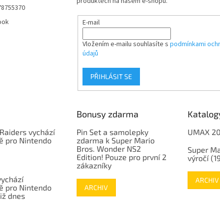
produktech na našem e-shopu.
78755370
ook
E-mail
Vložením e-mailu souhlasíte s
podmínkami ochr
údajů
PŘIHLÁSIT SE
Bonusy zdarma
Katalog
Raiders vychází
Pin Set a samolepky
UMAX 2
ě pro Nintendo
zdarma k Super Mario
Bros. Wonder NS2
Super Ma
Edition! Pouze pro první 2
výročí (
zákazníky
vychází
ARCHIV
ě pro Nintendo
ARCHIV
již dnes