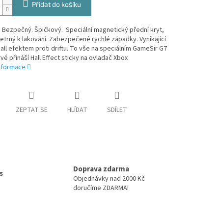
Přidat do košíku
. Bezpečný. Špičkový. Speciální magnetický přední kryt,
šetrný k lakování. Zabezpečené rychlé západky. Vynikající
all efektem proti driftu. To vše na speciálním GameSir G7
vé přináší Hall Effect sticky na ovladač Xbox
informace
ZEPTAT SE
HLÍDAT
SDÍLET
Doprava zdarma
s
Objednávky nad 2000 Kč
doručíme ZDARMA!