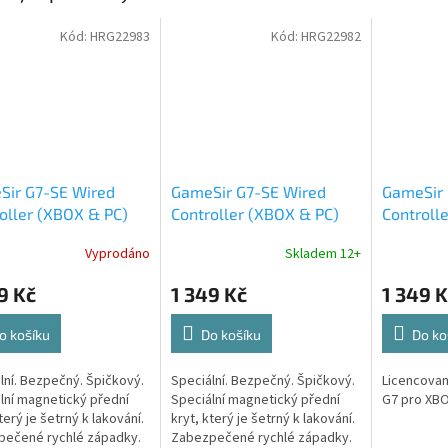
Kód:
HRG22983
Kód:
HRG22982
Sir G7-SE Wired
GameSir G7-SE Wired
GameSir 
oller (XBOX & PC)
Controller (XBOX & PC)
Controll
ge
Purple
Vyprodáno
Skladem 12+
9 Kč
1 349 Kč
1 349 K
o košíku
Do košíku
Do ko
lní. Bezpečný. Špičkový.
Speciální. Bezpečný. Špičkový.
Licencovan
lní magnetický přední
Speciální magnetický přední
G7 pro XBO
terý je šetrný k lakování.
kryt, který je šetrný k lakování.
pečené rychlé západky.
Zabezpečené rychlé západky.