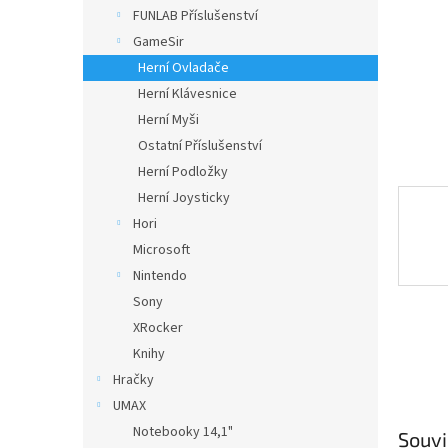
n
FUNLAB Příslušenství
e
GameSir
l
Herní Ovladače
Herní Klávesnice
Herní Myši
Ostatní Příslušenství
Herní Podložky
Herní Joysticky
Hori
Microsoft
Nintendo
Sony
XRocker
Knihy
Hračky
UMAX
Notebooky 14,1"
Souvi