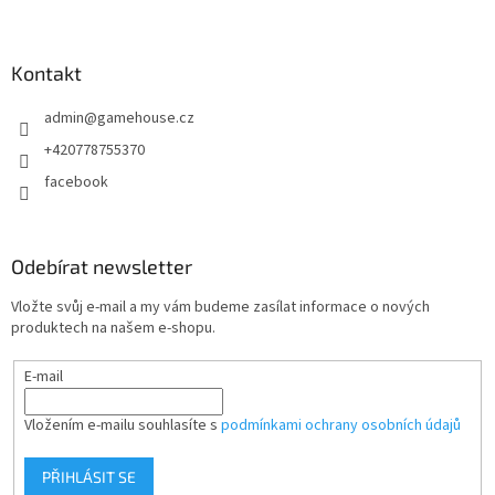
á
p
a
Kontakt
t
admin
@
gamehouse.cz
í
+420778755370
facebook
Odebírat newsletter
Vložte svůj e-mail a my vám budeme zasílat informace o nových
produktech na našem e-shopu.
E-mail
Vložením e-mailu souhlasíte s
podmínkami ochrany osobních údajů
PŘIHLÁSIT SE