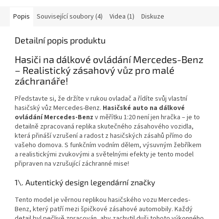
Popis
Související soubory (4)
Videa (1)
Diskuze
Detailní popis produktu
Hasiči na dálkové ovládání Mercedes-Benz
– Realistický zásahový vůz pro malé
záchranáře!
Představte si, že držíte v rukou ovladač a řídíte svůj vlastní
hasičský vůz Mercedes-Benz.
Hasičské auto na dálkové
ovládání Mercedes-Benz
v měřítku 1:20 není jen hračka – je to
detailně zpracovaná replika skutečného zásahového vozidla,
která přináší vzrušení a radost z hasičských zásahů přímo do
vašeho domova. S funkčním vodním dělem, výsuvným žebříkem
a realistickými zvukovými a světelnými efekty je tento model
připraven na vzrušující záchranné mise!
1\. Autentický design legendární značky
Tento model je věrnou replikou hasičského vozu Mercedes-
Benz, který patří mezi špičkové zásahové automobily. Každý
detail byl pečlivě zpracován, aby zachytil duši tohoto výkonného