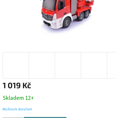
1 019 Kč
Měrná
Skladem 12+
cena:
Možnosti doručení