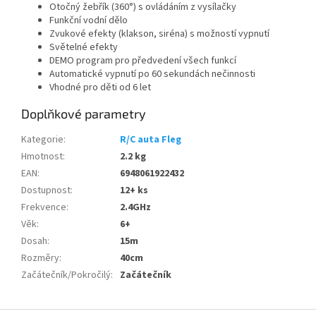
Otočný žebřík (360°) s ovládáním z vysílačky
Funkční vodní dělo
Zvukové efekty (klakson, siréna) s možností vypnutí
Světelné efekty
DEMO program pro předvedení všech funkcí
Automatické vypnutí po 60 sekundách nečinnosti
Vhodné pro děti od 6 let
Doplňkové parametry
Kategorie
:
R/C auta Fleg
Hmotnost
:
2.2 kg
EAN
:
6948061922432
Dostupnost
:
12+ ks
Frekvence
:
2.4GHz
Věk
:
6+
Dosah
:
15m
Rozměry
:
40cm
Začátečník/Pokročilý
:
Začátečník
Z