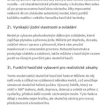
vozidla – od charakteristické přední masky s hvězdou Mercedes
až po propracovanou hasičskou nástavbu. Díky impozantní
velikosti 40 cm získáváte autentický model, který potěší
každého malého i velkého fanouška hasičské techniky.
2\. Vynikající jízdní vlastnosti a ovládání
Model je vybaven plnohodnotným dálkovým ovládáním, které
zajišťuje plynulou a přesnou jízdu. Můžete jet dopředu, dozadu,
zatáčet vlevo i vpravo s přesností, která vám umožní
manévrovat i v omezeném prostoru. Robustní konstrukce
poskytuje stabilitu a odolnost, takže můžete s hasičským vozem
jezdit na různých površích jako skuteční hasiči.
3\. Funkční hasičské vybavení pro realistické zásahy
Tento model nabízí skutečné hasičské funkce! Můžete do něj
nalít vodu a stříkat na vzdálenost několika metrů, což umožňuje
simulovat skutečné hašení požáru. Výsuvný žebřík, který se
otáčí o 360° (nahoru, dolů, doprava, doleva) a ovládá se přímo z
vysílačky, přidává další rozměr záchranným misím. Tyto funkce
dělají z modelu nejen hračku, ale skutečný nástroj pro rozvoj
představivosti a kreativní hru.