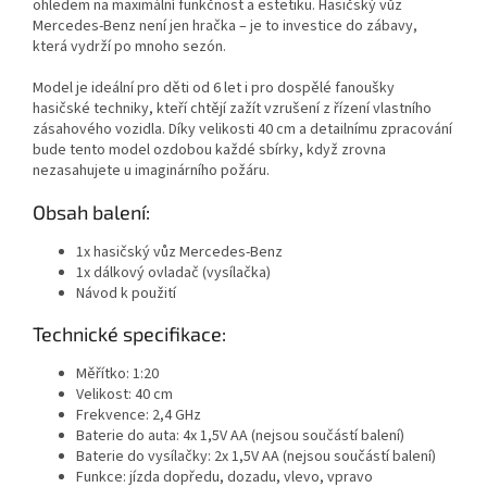
ohledem na maximální funkčnost a estetiku. Hasičský vůz
Mercedes-Benz není jen hračka – je to investice do zábavy,
která vydrží po mnoho sezón.
Model je ideální pro děti od 6 let i pro dospělé fanoušky
hasičské techniky, kteří chtějí zažít vzrušení z řízení vlastního
zásahového vozidla. Díky velikosti 40 cm a detailnímu zpracování
bude tento model ozdobou každé sbírky, když zrovna
nezasahujete u imaginárního požáru.
Obsah balení:
1x hasičský vůz Mercedes-Benz
1x dálkový ovladač (vysílačka)
Návod k použití
Technické specifikace:
Měřítko: 1:20
Velikost: 40 cm
Frekvence: 2,4 GHz
Baterie do auta: 4x 1,5V AA (nejsou součástí balení)
Baterie do vysílačky: 2x 1,5V AA (nejsou součástí balení)
Funkce: jízda dopředu, dozadu, vlevo, vpravo