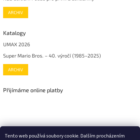
ARCHIV
Katalogy
UMAX 2026
Super Mario Bros. – 40. výročí (1985–2025)
ARCHIV
Přijímáme online platby
www.mojenintendo.cz
www.boffin.cz
www.autodrahy.cz
Tento web používá soubory cookie. Dalším procházením
www.fleg.cz