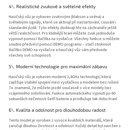
4\. Realistické zvukové a světelné efekty
Hasičský vůz je vybaven zvukovými (klakson a siréna) a
světelnými signály, které se aktivují při nastartování, couvání i
standardní jízdě. Tyto efekty dodávají hře na záchranáře ještě
větší realističnost. Pro klidnější hraní můžete zvuk jednoduše
vypnout pomocí tlačítka na vysílačce. Všechny funkce si můžete
snadno předvést pomocí DEMO programu – stačí stisknout
tlačítko DEMO na vysílačce a hasičský vůz sám předvede
všechny své schopnosti.
5\. Moderní technologie pro maximální zábavu
Hasičský vůz je vybaven moderní 2,4GHz technologií, která
zajišťuje stabilní spojení mezi vysílačkou a modelem bez rušení.
To znamená, že můžete jezdit současně s více modely bez
vzájemného ovlivňování. Funkce automatického vypnutí po 60
sekundách nečinnosti šetří baterie a prodlužuje tak dobu hraní.
6\. Kvalita a odolnost pro dlouhodobou radost
Tento model je vyroben z vysoce kvalitních materiálů, které
zaručují dlouhou životnost a odolnost. Každý detail byl navržen s