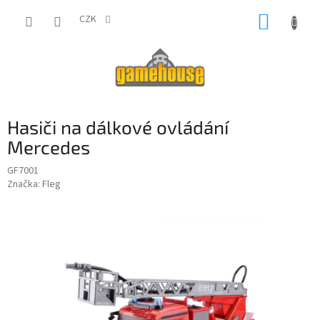
Přejít
NÁKUP
na
CZK
obsah
KOŠÍK
Hasiči na dálkové ovládání
Mercedes
GF7001
Značka:
Fleg